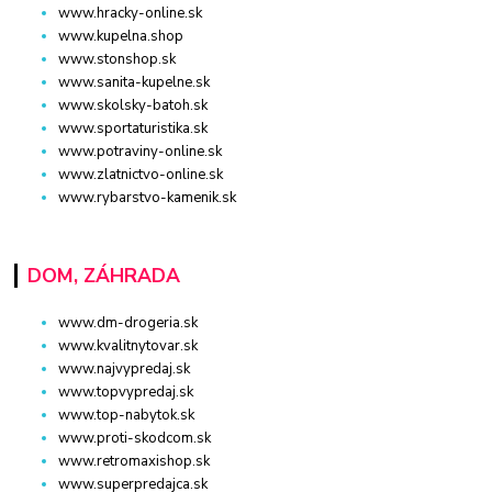
www.hracky-online.sk
www.kupelna.shop
www.stonshop.sk
www.sanita-kupelne.sk
www.skolsky-batoh.sk
www.sportaturistika.sk
www.potraviny-online.sk
www.zlatnictvo-online.sk
www.rybarstvo-kamenik.sk
DOM, ZÁHRADA
www.dm-drogeria.sk
www.kvalitnytovar.sk
www.najvypredaj.sk
www.topvypredaj.sk
www.top-nabytok.sk
www.proti-skodcom.sk
www.retromaxishop.sk
www.superpredajca.sk