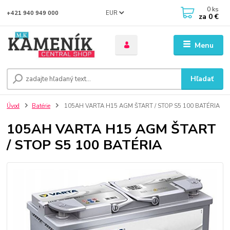
0
ks
EUR
+421 940 949 000
za
0 €
Menu
Hľadať
Úvod
Batérie
105AH VARTA H15 AGM ŠTART / STOP S5 100 BATÉRIA
105AH VARTA H15 AGM ŠTART
/ STOP S5 100 BATÉRIA