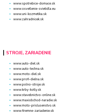
www.spotrebice-domace.sk
www.osvetlenie-svietidla.eu
www.uni-kozmetika.sk
www.zahradnicek.sk
STROJE, ZARIADENIE
www.auto-diel.sk
www.auto-techna.sk
www.moto-diel.sk
www.profi-dielna.sk
www.polno-stroje.sk
www.krby-kotly.sk
www.stavebnictvo-online.sk
www.maxiobchod-naradie.sk
www.moto-prislusenstvo.sk
www.firemne-zariadenie.sk