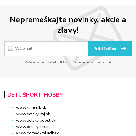
Nepremeškajte novinky, akcie a
zľavy!
Prihlásiť sa
Môžete sa kedykoľvek odhlásiť. Zasielame raz za 14 dní.
DETI, ŠPORT, HOBBY
www.kamenik.sk
www.detsky-raj.sk
www.detskaradost.sk
www.detsky-hrdina.sk
www.domaci-milacik.sk