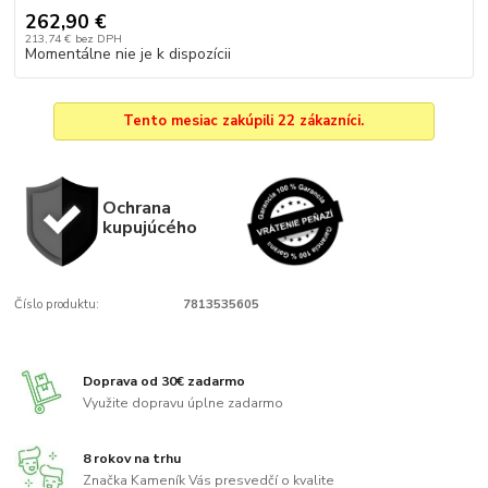
262,90 €
213,74 €
bez DPH
Momentálne nie je k dispozícii
Tento mesiac zakúpili 22 zákazníci.
Ochrana
kupujúcého
Číslo produktu:
7813535605
Doprava od 30€ zadarmo
Využite dopravu úplne zadarmo
8 rokov na trhu
Značka Kameník Vás presvedčí o kvalite