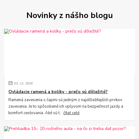
Novinky z nášho blogu
02.
11.
2020
Ovládacie ramená a kolíky - prečo sú dôležité?
Ramená zavesenia s čapmi sú jedným z najdôležitejších prvkov
zavesenia. Je to spôsobené ich vplyvom na bezpečnosť jazdy a
komfort cestovania. Aké sú t...
čítať celé