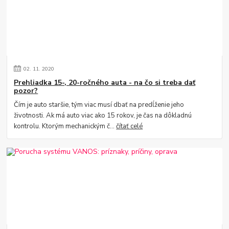
02.
11.
2020
Prehliadka 15-, 20-ročného auta - na čo si treba dať
pozor?
Čím je auto staršie, tým viac musí dbať na predĺženie jeho
životnosti. Ak má auto viac ako 15 rokov, je čas na dôkladnú
kontrolu. Ktorým mechanickým č...
čítať celé