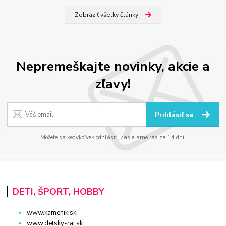
Zobraziť všetky články
Nepremeškajte novinky, akcie a
zľavy!
Prihlásiť sa
Môžete sa kedykoľvek odhlásiť. Zasielame raz za 14 dní.
DETI, ŠPORT, HOBBY
www.kamenik.sk
www.detsky-raj.sk