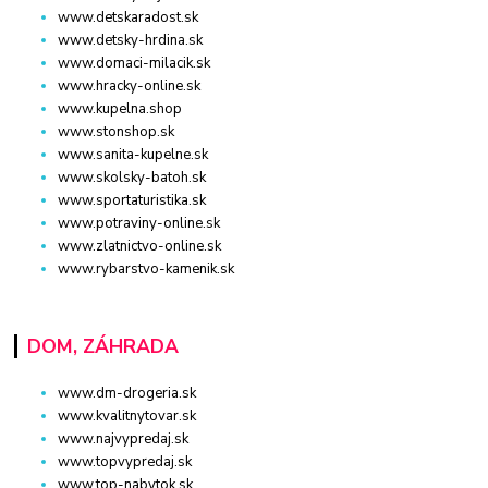
www.detskaradost.sk
www.detsky-hrdina.sk
www.domaci-milacik.sk
www.hracky-online.sk
www.kupelna.shop
www.stonshop.sk
www.sanita-kupelne.sk
www.skolsky-batoh.sk
www.sportaturistika.sk
www.potraviny-online.sk
www.zlatnictvo-online.sk
www.rybarstvo-kamenik.sk
DOM, ZÁHRADA
www.dm-drogeria.sk
www.kvalitnytovar.sk
www.najvypredaj.sk
www.topvypredaj.sk
www.top-nabytok.sk