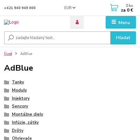
0
ks
EUR
+421 940 949 000
za
0 €
Menu
Hľadať
Úvod
AdBlue
AdBlue
Tanky
Moduly
Injektory
Senzory
Montážne diely
Infúzie, zátky
Drôty
Ohrievače