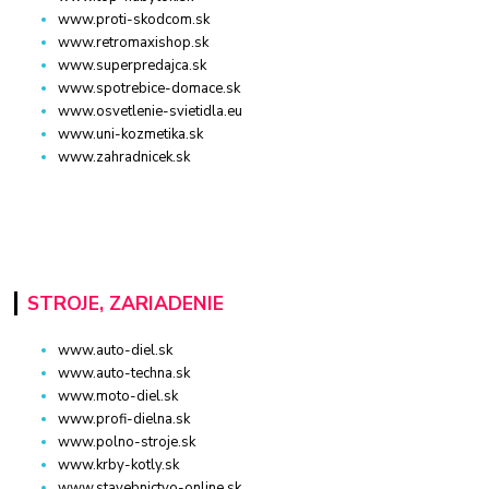
www.proti-skodcom.sk
www.retromaxishop.sk
www.superpredajca.sk
www.spotrebice-domace.sk
www.osvetlenie-svietidla.eu
www.uni-kozmetika.sk
www.zahradnicek.sk
STROJE, ZARIADENIE
www.auto-diel.sk
www.auto-techna.sk
www.moto-diel.sk
www.profi-dielna.sk
www.polno-stroje.sk
www.krby-kotly.sk
www.stavebnictvo-online.sk