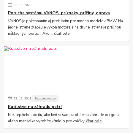
02.
11.
2020
Porucha systému VANOS: príznaky, príčiny, oprava
VANOS je požehnaním aj prekliatím pre mnoho modelov BMW. Na
jednej strane zlepšuje výkon motora a na druhej strane je príčinou
nákladných porúch. Ako ...
čítať celé
22.
12.
2018
Bezdomovectvo
Kutilstvo na záhradu patrí
Niet lepšieho pocitu, ako keď si sami urobíte na záhrade pergolu
alebo manželke vyrobíte kŕmidlo pre vtáčiky.
čítať celé