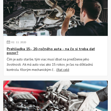
02.
11.
2020
Prehliadka 15-, 20-ročného auta - na čo si treba dať
pozor?
Čím je auto staršie, tým viac musí dbať na predĺženie jeho
životnosti. Ak má auto viac ako 15 rokov, je čas na dôkladnú
kontrolu. Ktorým mechanickým č...
čítať celé