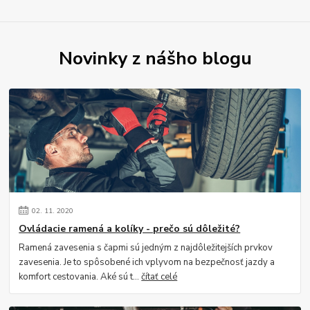
Novinky z nášho blogu
02.
11.
2020
Ovládacie ramená a kolíky - prečo sú dôležité?
Ramená zavesenia s čapmi sú jedným z najdôležitejších prvkov
zavesenia. Je to spôsobené ich vplyvom na bezpečnosť jazdy a
komfort cestovania. Aké sú t...
čítať celé