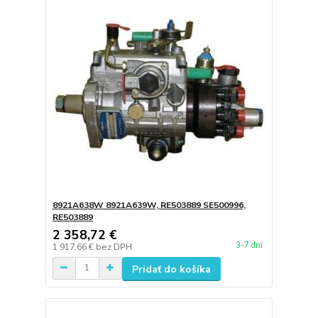
8921A638W 8921A639W, RE503889 SE500996,
RE503889
2 358,72 €
3-7 dní
1 917,66 €
bez DPH
Pridať do košíka