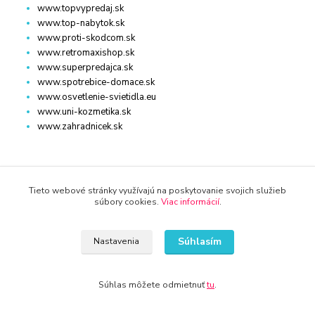
www.topvypredaj.sk
www.top-nabytok.sk
www.proti-skodcom.sk
www.retromaxishop.sk
www.superpredajca.sk
www.spotrebice-domace.sk
www.osvetlenie-svietidla.eu
www.uni-kozmetika.sk
www.zahradnicek.sk
Tieto webové stránky využívajú na poskytovanie svojich služieb
súbory cookies.
Viac informácií
.
STROJE, ZARIADENIE
Súhlasím
Nastavenia
www.auto-diel.sk
www.auto-techna.sk
www.moto-diel.sk
Súhlas môžete odmietnuť
tu
.
www.profi-dielna.sk
www.polno-stroje.sk