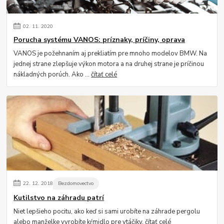
02.
11.
2020
Porucha systému VANOS: príznaky, príčiny, oprava
VANOS je požehnaním aj prekliatím pre mnoho modelov BMW. Na
jednej strane zlepšuje výkon motora a na druhej strane je príčinou
nákladných porúch. Ako ...
čítať celé
22.
12.
2018
Bezdomovectvo
Kutilstvo na záhradu patrí
Niet lepšieho pocitu, ako keď si sami urobíte na záhrade pergolu
alebo manželke vyrobíte kŕmidlo pre vtáčiky.
čítať celé