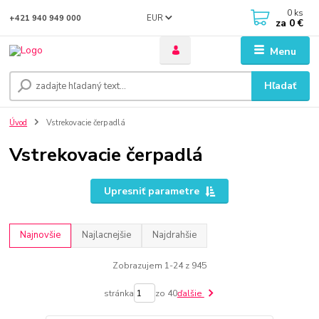
0
ks
EUR
+421 940 949 000
za
0 €
Menu
Hľadať
Úvod
Vstrekovacie čerpadlá
Vstrekovacie čerpadlá
Upresniť parametre
Najnovšie
Najlacnejšie
Najdrahšie
Zobrazujem 1-24 z 945
stránka
zo 40
ďalšie