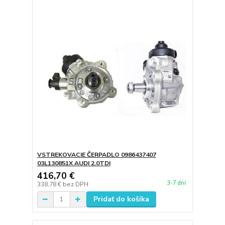
VSTREKOVACIE ČERPADLO 0986437407
03L130851X AUDI 2.0TDI
416,70 €
3-7 dní
338,78 €
bez DPH
Pridať do košíka