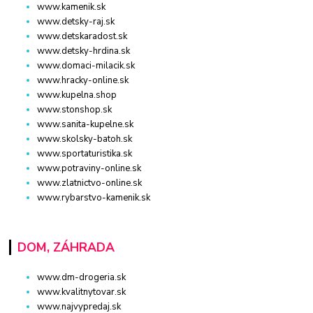
www.kamenik.sk
www.detsky-raj.sk
www.detskaradost.sk
www.detsky-hrdina.sk
www.domaci-milacik.sk
www.hracky-online.sk
www.kupelna.shop
www.stonshop.sk
www.sanita-kupelne.sk
www.skolsky-batoh.sk
www.sportaturistika.sk
www.potraviny-online.sk
www.zlatnictvo-online.sk
www.rybarstvo-kamenik.sk
DOM, ZÁHRADA
www.dm-drogeria.sk
www.kvalitnytovar.sk
www.najvypredaj.sk