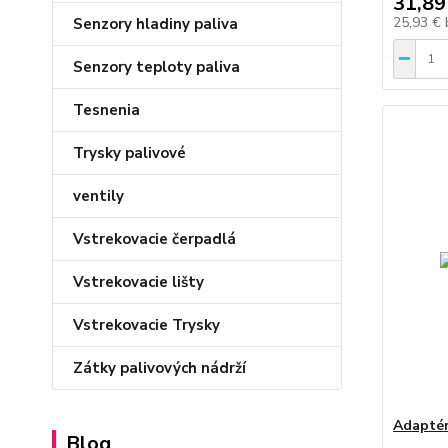
31,89
25,93 €
Senzory hladiny paliva
Senzory teploty paliva
Tesnenia
Trysky palivové
ventily
Vstrekovacie čerpadlá
Vstrekovacie lišty
Vstrekovacie Trysky
Zátky palivových nádrží
Adapté
Blog