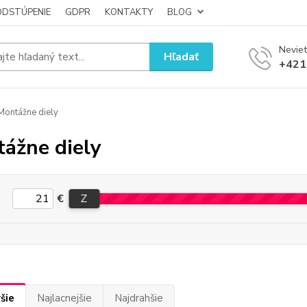
ODSTÚPENIE
GDPR
KONTAKTY
BLOG
Neviet
Hľadať
+421
ontážne diely
ážne diely
€
Z
šie
Najlacnejšie
Najdrahšie