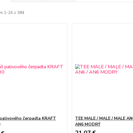
m 1-24 z 384
palivového čerpadla KRAFT
TEE MALE / MALE / MALE AN6
0
AN6 MODRÝ
21,07 €