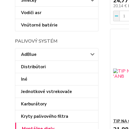
24,77
Sviečky
20,14 €
Vodiči asr
Vnútorné batérie
PALIVOVÝ SYSTÉM
AdBlue
Distribútori
Iné
Jednotkové vstrekovače
Karburátory
Kryty palivového filtra
TIP NA 
Montážne diely