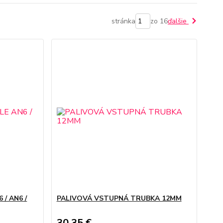
stránka
zo 16
ďalšie
 / AN6 /
PALIVOVÁ VSTUPNÁ TRUBKA 12MM
30,35 €