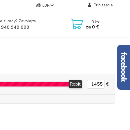
Prihlásenie
EUR
e si rady? Zavolajte.
0
ks
za
0 €
 940 949 000
Robiť
€