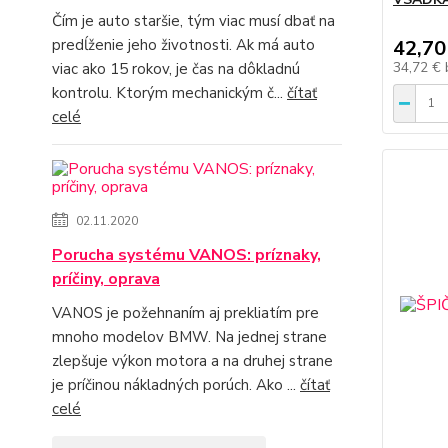
Čím je auto staršie, tým viac musí dbať na
42,70
predĺženie jeho životnosti. Ak má auto
34,72 €
viac ako 15 rokov, je čas na dôkladnú
kontrolu. Ktorým mechanickým č...
čítať
celé
02.11.2020
Porucha systému VANOS: príznaky,
príčiny, oprava
VANOS je požehnaním aj prekliatím pre
mnoho modelov BMW. Na jednej strane
zlepšuje výkon motora a na druhej strane
je príčinou nákladných porúch. Ako ...
čítať
celé