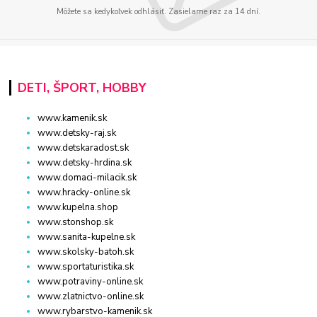
Môžete sa kedykoľvek odhlásiť. Zasielame raz za 14 dní.
DETI, ŠPORT, HOBBY
www.kamenik.sk
www.detsky-raj.sk
www.detskaradost.sk
www.detsky-hrdina.sk
www.domaci-milacik.sk
www.hracky-online.sk
www.kupelna.shop
www.stonshop.sk
www.sanita-kupelne.sk
www.skolsky-batoh.sk
www.sportaturistika.sk
www.potraviny-online.sk
www.zlatnictvo-online.sk
www.rybarstvo-kamenik.sk