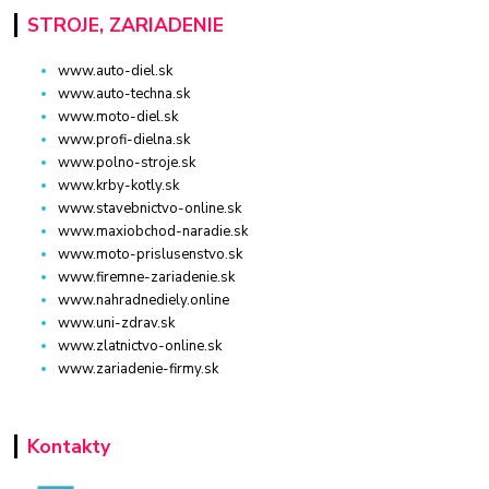
STROJE, ZARIADENIE
www.auto-diel.sk
www.auto-techna.sk
www.moto-diel.sk
www.profi-dielna.sk
www.polno-stroje.sk
www.krby-kotly.sk
www.stavebnictvo-online.sk
www.maxiobchod-naradie.sk
www.moto-prislusenstvo.sk
www.firemne-zariadenie.sk
www.nahradnediely.online
www.uni-zdrav.sk
www.zlatnictvo-online.sk
www.zariadenie-firmy.sk
Kontakty