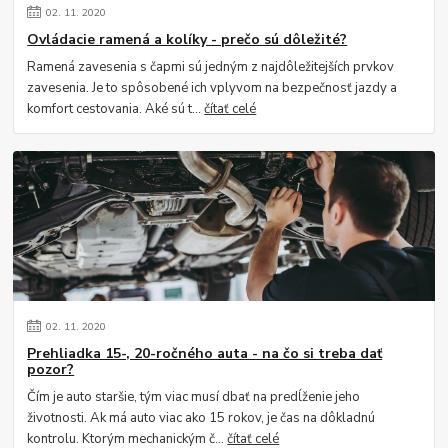
02.
11.
2020
Ovládacie ramená a kolíky - prečo sú dôležité?
Ramená zavesenia s čapmi sú jedným z najdôležitejších prvkov
zavesenia. Je to spôsobené ich vplyvom na bezpečnosť jazdy a
komfort cestovania. Aké sú t...
čítať celé
02.
11.
2020
Prehliadka 15-, 20-ročného auta - na čo si treba dať
pozor?
Čím je auto staršie, tým viac musí dbať na predĺženie jeho
životnosti. Ak má auto viac ako 15 rokov, je čas na dôkladnú
kontrolu. Ktorým mechanickým č...
čítať celé