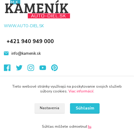
WWW.AUTO-DIEL.SK
+421 940 949 000
info@kamenik.sk
Tieto webové stránky využívajú na poskytovanie svojich služieb
súbory cookies.
Viac informácií
.
© 2024 Všetky práva vyhradené KAMENIK.SK
Vytvorené na
Eshop-rychlo.sk
Súhlasím
Nastavenia
Súhlas môžete odmietnuť
tu
.