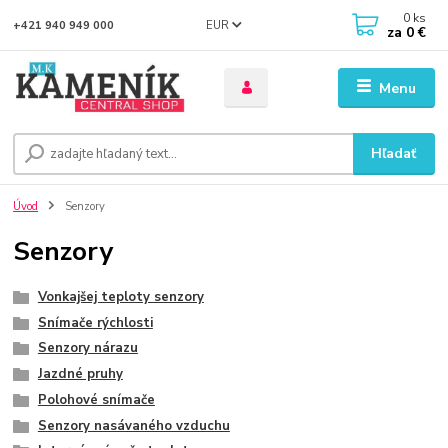
0
ks
EUR
+421 940 949 000
za
0 €
Menu
Hľadať
Úvod
Senzory
Senzory
Vonkajšej teploty senzory
Snímače rýchlosti
Senzory nárazu
Jazdné pruhy
Polohové snímače
Senzory nasávaného vzduchu