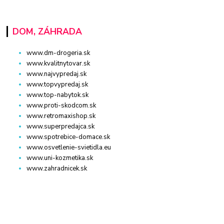
DOM, ZÁHRADA
www.dm-drogeria.sk
www.kvalitnytovar.sk
www.najvypredaj.sk
www.topvypredaj.sk
www.top-nabytok.sk
www.proti-skodcom.sk
www.retromaxishop.sk
www.superpredajca.sk
www.spotrebice-domace.sk
www.osvetlenie-svietidla.eu
www.uni-kozmetika.sk
www.zahradnicek.sk