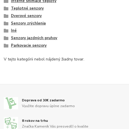
Interné snímače teploty
Teplotné senzory
Dverové senzory
Senzory zrýchlenia
Iné
Senzory jazdných pruhov
Parkovacie senzory
V tejto kategórii nebol nájdený žiadny tovar.
Doprava od 30€ zadarmo
Využite dopravu úplne zadarmo
8 rokov na trhu
Značka Kameník Vás presvedčí o kvalite