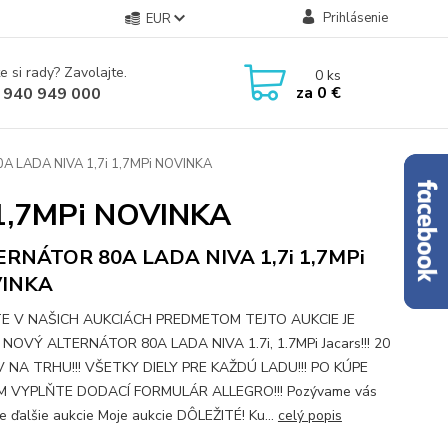
Prihlásenie
EUR
e si rady? Zavolajte.
0
ks
za
0 €
 940 949 000
 LADA NIVA 1,7i 1,7MPi NOVINKA
1,7MPi NOVINKA
ERNÁTOR 80A LADA NIVA 1,7i 1,7MPi
INKA
TE V NAŠICH AUKCIÁCH PREDMETOM TEJTO AUKCIE JE
NOVÝ ALTERNÁTOR 80A LADA NIVA 1.7i, 1.7MPi Jacars!!! 20
 NA TRHU!!! VŠETKY DIELY PRE KAŽDÚ LADU!!! PO KÚPE
M VYPLŇTE DODACÍ FORMULÁR ALLEGRO!!! Pozývame vás
e ďalšie aukcie Moje aukcie DÔLEŽITÉ! Ku...
celý popis