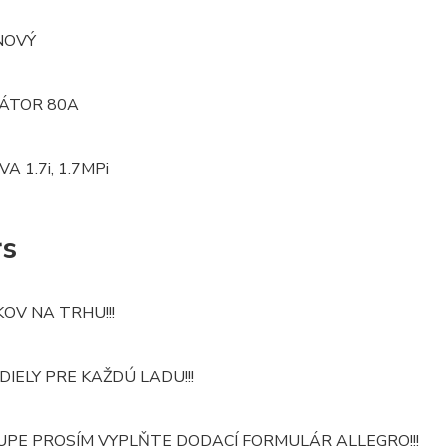
NOVÝ
ÁTOR 80A
A 1.7i, 1.7MPi
rs
OKOV NA TRHU!!!
DIELY PRE KAŽDÚ LADU!!!
UPE PROSÍM VYPLŇTE DODACÍ FORMULÁR ALLEGRO!!!