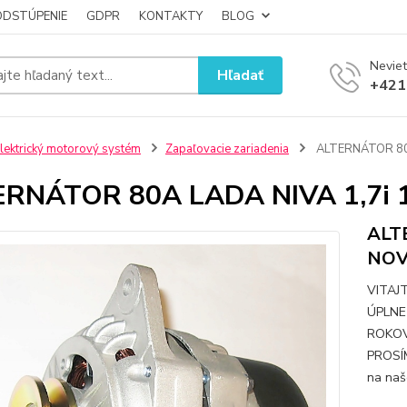
ODSTÚPENIE
GDPR
KONTAKTY
BLOG
Neviet
Hľadať
+421
lektrický motorový systém
Zapaľovacie zariadenia
ALTERNÁTOR 80A
ERNÁTOR 80A LADA NIVA 1,7i 
ALT
NOV
VITAJ
ÚPLNE 
ROKOV
PROSÍ
na naš