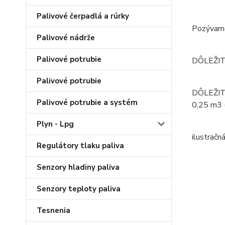
Palivové čerpadlá a rúrky
Pozývame
Palivové nádrže
Palivové potrubie
DÔLEŽITÉ!
Palivové potrubie
DÔLEŽITÉ!
Palivové potrubie a systém
0,25 m3 
Plyn - Lpg
ilustračn
Regulátory tlaku paliva
Senzory hladiny paliva
Senzory teploty paliva
Tesnenia