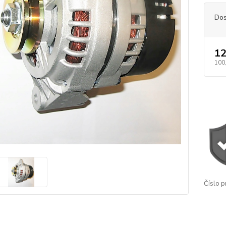
Dos
12
100
Číslo p