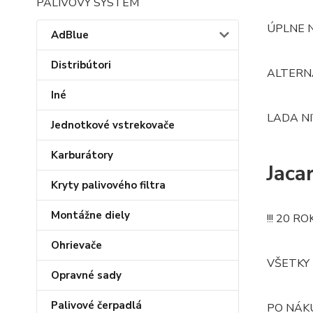
PALIVOVÝ SYSTÉM
ÚPLNE 
AdBlue
Distribútori
ALTERN
Iné
LADA NIV
Jednotkové vstrekovače
Karburátory
Jaca
Kryty palivového filtra
Montážne diely
!!! 20 R
Ohrievače
VŠETKY 
Opravné sady
Palivové čerpadlá
PO NÁK