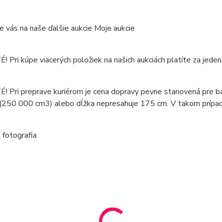
 vás na naše ďalšie aukcie Moje aukcie
 Pri kúpe viacerých položiek na našich aukciách platíte za jeden
 Pri preprave kuriérom je cena dopravy pevne stanovená pre ba
(250 000 cm3) alebo dĺžka nepresahuje 175 cm. V takom prípad
á fotografia