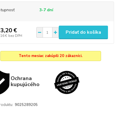
tupnosť
3-7 dní
3,20 €
Pridať do košíka
,16 €
bez DPH
Tento mesiac zakúpili 20 zákazníci.
Ochrana
kupujúcého
roduktu:
9025289205