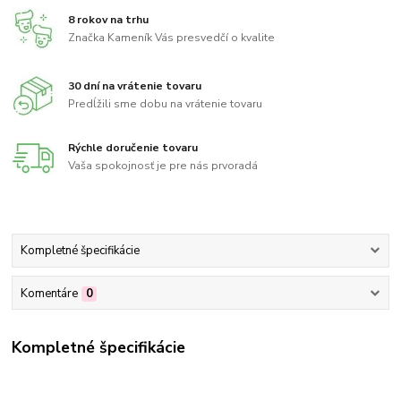
8 rokov na trhu
Značka Kameník Vás presvedčí o kvalite
30 dní na vrátenie tovaru
Predĺžili sme dobu na vrátenie tovaru
Rýchle doručenie tovaru
Vaša spokojnosť je pre nás prvoradá
Kompletné špecifikácie
Komentáre
0
Kompletné špecifikácie