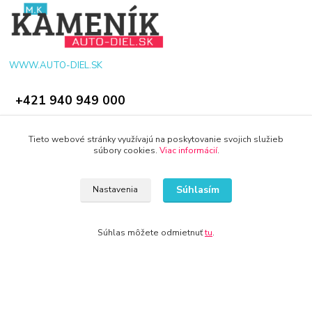
WWW.AUTO-DIEL.SK
+421 940 949 000
info@kamenik.sk
Tieto webové stránky využívajú na poskytovanie svojich služieb
súbory cookies.
Viac informácií
.
Súhlasím
Nastavenia
© 2024 Všetky práva vyhradené KAMENIK.SK
Súhlas môžete odmietnuť
tu
.
Vytvorené na
Eshop-rychlo.sk