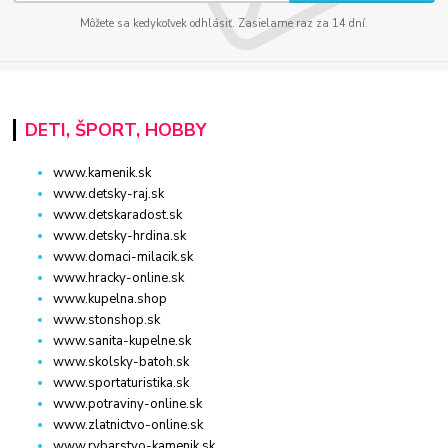
Môžete sa kedykoľvek odhlásiť. Zasielame raz za 14 dní.
DETI, ŠPORT, HOBBY
www.kamenik.sk
www.detsky-raj.sk
www.detskaradost.sk
www.detsky-hrdina.sk
www.domaci-milacik.sk
www.hracky-online.sk
www.kupelna.shop
www.stonshop.sk
www.sanita-kupelne.sk
www.skolsky-batoh.sk
www.sportaturistika.sk
www.potraviny-online.sk
www.zlatnictvo-online.sk
www.rybarstvo-kamenik.sk