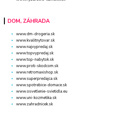
DOM, ZÁHRADA
www.dm-drogeria.sk
www.kvalitnytovar.sk
www.najvypredaj.sk
www.topvypredaj.sk
www.top-nabytok.sk
www.proti-skodcom.sk
www.retromaxishop.sk
www.superpredajca.sk
www.spotrebice-domace.sk
www.osvetlenie-svietidla.eu
www.uni-kozmetika.sk
www.zahradnicek.sk