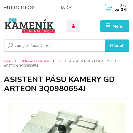
0
ks
EUR
+421 940 949 000
za
0 €
Menu
Hľadať
Úvod
Elektrické zariadenie
Iné
ASISTENT PÁSU KAMERY GD
ARTEON 3Q0980654J
ASISTENT PÁSU KAMERY GD
ARTEON 3Q0980654J