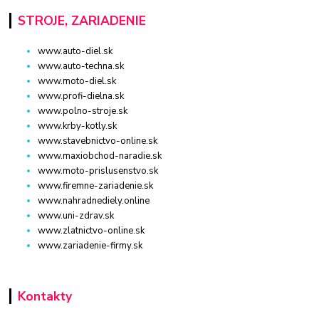
STROJE, ZARIADENIE
www.auto-diel.sk
www.auto-techna.sk
www.moto-diel.sk
www.profi-dielna.sk
www.polno-stroje.sk
www.krby-kotly.sk
www.stavebnictvo-online.sk
www.maxiobchod-naradie.sk
www.moto-prislusenstvo.sk
www.firemne-zariadenie.sk
www.nahradnediely.online
www.uni-zdrav.sk
www.zlatnictvo-online.sk
www.zariadenie-firmy.sk
Kontakty