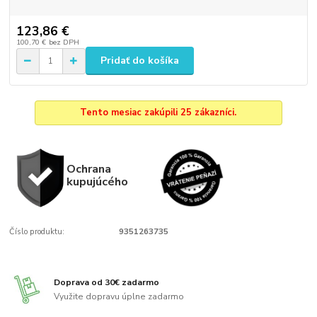
123,86 €
100,70 €
bez DPH
Pridať do košíka
Tento mesiac zakúpili 25 zákazníci.
Ochrana
kupujúcého
Číslo produktu:
9351263735
Doprava od 30€ zadarmo
Využite dopravu úplne zadarmo