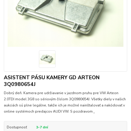
ASISTENT PÁSU KAMERY GD ARTEON
3Q0980654J
Dobrý deň. Kamera pre udržiavanie v jazdnom pruhu pre VW Arteon
2.0TDI model 3G8 so sériovým číslom 3Q0980654J. Všetky diely v našich
aukciách sú plne legálne, takže ich je možné nainštalovať a nakódovať v
online systémoch predajcov AUDI VW. S pozdravom
.
Dostupnosť
3-7 dní