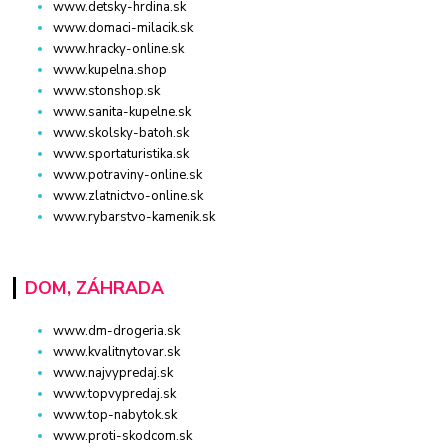
www.detsky-hrdina.sk
www.domaci-milacik.sk
www.hracky-online.sk
www.kupelna.shop
www.stonshop.sk
www.sanita-kupelne.sk
www.skolsky-batoh.sk
www.sportaturistika.sk
www.potraviny-online.sk
www.zlatnictvo-online.sk
www.rybarstvo-kamenik.sk
DOM, ZÁHRADA
www.dm-drogeria.sk
www.kvalitnytovar.sk
www.najvypredaj.sk
www.topvypredaj.sk
www.top-nabytok.sk
www.proti-skodcom.sk