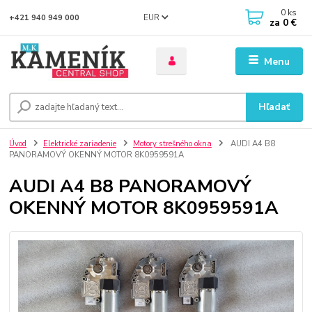
0
ks
EUR
+421 940 949 000
za
0 €
Menu
Hľadať
Úvod
Elektrické zariadenie
Motory strešného okna
AUDI A4 B8
PANORAMOVÝ OKENNÝ MOTOR 8K0959591A
AUDI A4 B8 PANORAMOVÝ
OKENNÝ MOTOR 8K0959591A