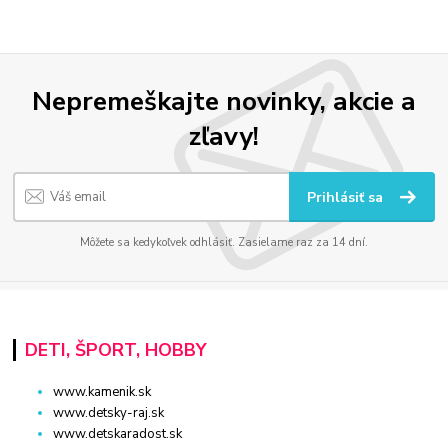
Nepremeškajte novinky, akcie a
zľavy!
Prihlásiť sa
Môžete sa kedykoľvek odhlásiť. Zasielame raz za 14 dní.
DETI, ŠPORT, HOBBY
www.kamenik.sk
www.detsky-raj.sk
www.detskaradost.sk