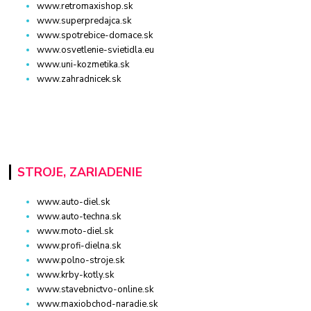
www.retromaxishop.sk
www.superpredajca.sk
www.spotrebice-domace.sk
www.osvetlenie-svietidla.eu
www.uni-kozmetika.sk
www.zahradnicek.sk
STROJE, ZARIADENIE
www.auto-diel.sk
www.auto-techna.sk
www.moto-diel.sk
www.profi-dielna.sk
www.polno-stroje.sk
www.krby-kotly.sk
www.stavebnictvo-online.sk
www.maxiobchod-naradie.sk