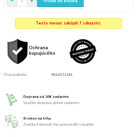
Pridať do košíka
Tento mesiac zakúpili 7 zákazníci.
Ochrana
kupujúcého
Číslo produktu:
9542372281
Doprava od 30€ zadarmo
Využite dopravu úplne zadarmo
8 rokov na trhu
Značka Kameník Vás presvedčí o kvalite