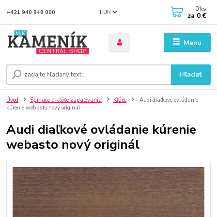
0
ks
EUR
+421 940 949 000
za
0 €
Menu
Hľadať
Úvod
Spínace a kľúče zapaľovania
Kľúče
Audi diaľkové ovládanie
kúrenie webasto nový originál
Audi diaľkové ovládanie kúrenie
webasto nový originál