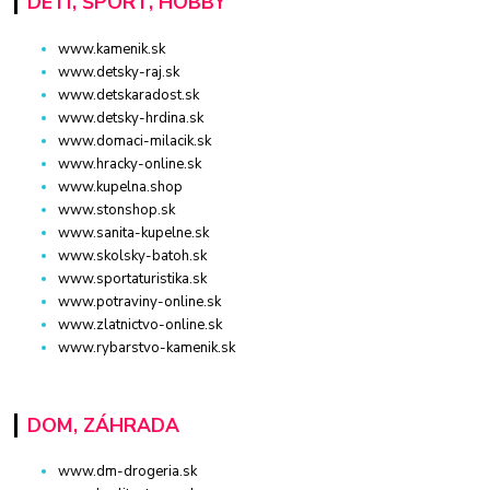
DETI, ŠPORT, HOBBY
www.kamenik.sk
www.detsky-raj.sk
www.detskaradost.sk
www.detsky-hrdina.sk
www.domaci-milacik.sk
www.hracky-online.sk
www.kupelna.shop
www.stonshop.sk
www.sanita-kupelne.sk
www.skolsky-batoh.sk
www.sportaturistika.sk
www.potraviny-online.sk
www.zlatnictvo-online.sk
www.rybarstvo-kamenik.sk
DOM, ZÁHRADA
www.dm-drogeria.sk