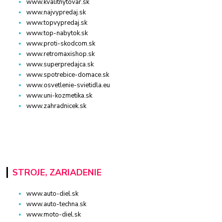
www.kvalitnytovar.sk
www.najvypredaj.sk
www.topvypredaj.sk
www.top-nabytok.sk
www.proti-skodcom.sk
www.retromaxishop.sk
www.superpredajca.sk
www.spotrebice-domace.sk
www.osvetlenie-svietidla.eu
www.uni-kozmetika.sk
www.zahradnicek.sk
STROJE, ZARIADENIE
www.auto-diel.sk
www.auto-techna.sk
www.moto-diel.sk