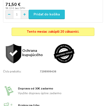
71,50 €
58,13 €
bez DPH
Pridať do košíka
Tento mesiac zakúpili 20 zákazníci.
Ochrana
kupujúcého
Číslo produktu:
7298999436
Doprava od 30€ zadarmo
Využite dopravu úplne zadarmo
8 rokov na trhu