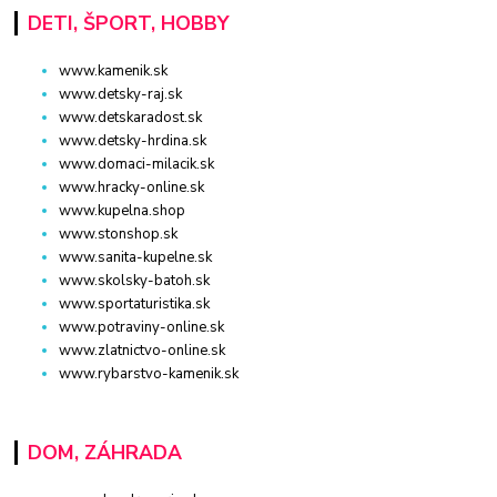
DETI, ŠPORT, HOBBY
www.kamenik.sk
www.detsky-raj.sk
www.detskaradost.sk
www.detsky-hrdina.sk
www.domaci-milacik.sk
www.hracky-online.sk
www.kupelna.shop
www.stonshop.sk
www.sanita-kupelne.sk
www.skolsky-batoh.sk
www.sportaturistika.sk
www.potraviny-online.sk
www.zlatnictvo-online.sk
www.rybarstvo-kamenik.sk
DOM, ZÁHRADA