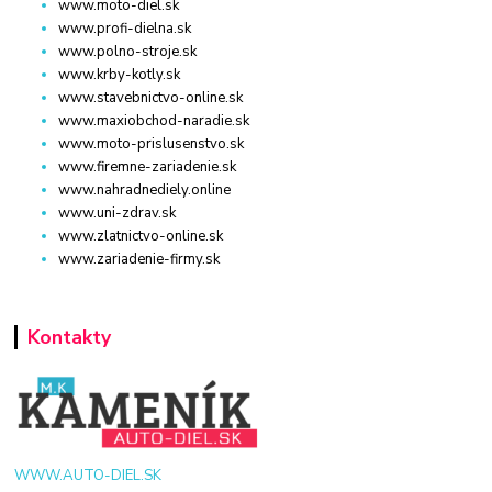
www.moto-diel.sk
www.profi-dielna.sk
www.polno-stroje.sk
www.krby-kotly.sk
www.stavebnictvo-online.sk
www.maxiobchod-naradie.sk
www.moto-prislusenstvo.sk
www.firemne-zariadenie.sk
www.nahradnediely.online
www.uni-zdrav.sk
www.zlatnictvo-online.sk
www.zariadenie-firmy.sk
Kontakty
WWW.AUTO-DIEL.SK