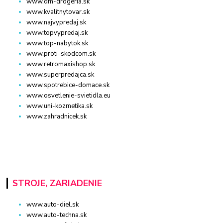
www.dm-drogeria.sk
www.kvalitnytovar.sk
www.najvypredaj.sk
www.topvypredaj.sk
www.top-nabytok.sk
www.proti-skodcom.sk
www.retromaxishop.sk
www.superpredajca.sk
www.spotrebice-domace.sk
www.osvetlenie-svietidla.eu
www.uni-kozmetika.sk
www.zahradnicek.sk
STROJE, ZARIADENIE
www.auto-diel.sk
www.auto-techna.sk