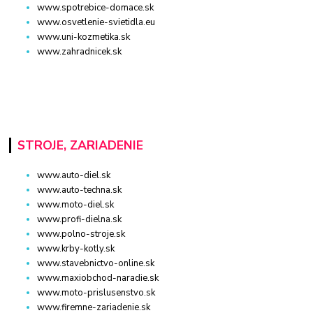
www.spotrebice-domace.sk
www.osvetlenie-svietidla.eu
www.uni-kozmetika.sk
www.zahradnicek.sk
STROJE, ZARIADENIE
www.auto-diel.sk
www.auto-techna.sk
www.moto-diel.sk
www.profi-dielna.sk
www.polno-stroje.sk
www.krby-kotly.sk
www.stavebnictvo-online.sk
www.maxiobchod-naradie.sk
www.moto-prislusenstvo.sk
www.firemne-zariadenie.sk