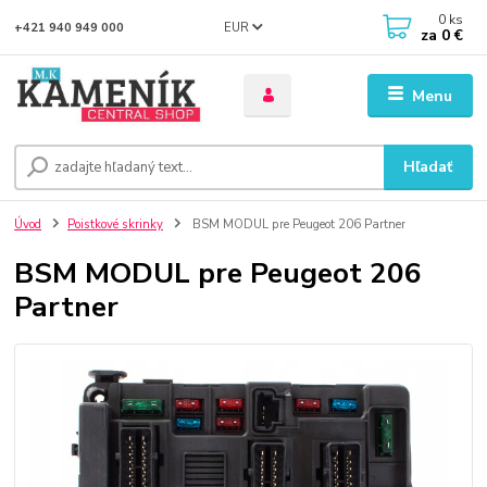
0
ks
EUR
+421 940 949 000
za
0 €
Menu
Hľadať
Úvod
Poistkové skrinky
BSM MODUL pre Peugeot 206 Partner
BSM MODUL pre Peugeot 206
Partner