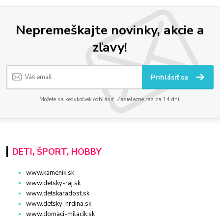
Nepremeškajte novinky, akcie a
zľavy!
Prihlásiť sa
Môžete sa kedykoľvek odhlásiť. Zasielame raz za 14 dní.
DETI, ŠPORT, HOBBY
www.kamenik.sk
www.detsky-raj.sk
www.detskaradost.sk
www.detsky-hrdina.sk
www.domaci-milacik.sk