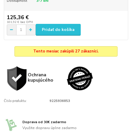
Dostupnosť
3-7 dní
125,36 €
101,92 €
bez DPH
Pridať do košíka
Tento mesiac zakúpili 27 zákazníci.
Ochrana
kupujúcého
Číslo produktu:
9225936853
Doprava od 30€ zadarmo
Využite dopravu úplne zadarmo