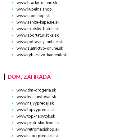
www.hracky-online.sk
www.kupelna.shop
www.stonshop.sk
www.sanita-kupelne.sk
www.skolsky-batoh.sk
www.sportaturistika.sk
www.potraviny-online.sk
www.zlatnictvo-online.sk
www.rybarstvo-kamenik.sk
DOM, ZÁHRADA
www.dm-drogeria.sk
www.kvalitnytovar.sk
www.najvypredaj.sk
www.topvypredaj.sk
www.top-nabytok.sk
www.proti-skodcom.sk
www.retromaxishop.sk
www.superpredajca.sk