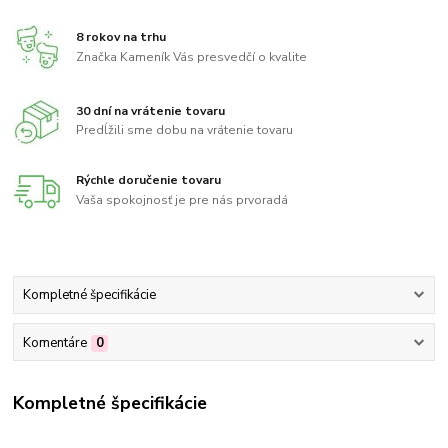
8 rokov na trhu
Značka Kameník Vás presvedčí o kvalite
30 dní na vrátenie tovaru
Predĺžili sme dobu na vrátenie tovaru
Rýchle doručenie tovaru
Vaša spokojnosť je pre nás prvoradá
Kompletné špecifikácie
Komentáre
0
Kompletné špecifikácie