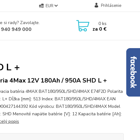
Prihlásenie
EUR
e si rady? Zavolajte.
0
ks
za
0 €
 940 949 000
D L +
ria 4Max 12V 180Ah / 950A SHD L +
vacia batéria 4MAX BAT180/950L/SHD/4MAX E74F2D Polarita
e: L+ Dĺžka [mm]: 513 Index: BAT180/950L/SHD/4MAX EAN
5900427144392 Kód výrobcu: BAT180/950L/SHD/4MAX Model
e: SHD Menovité napätie batérie [V]: 12 Kapacita batérie [Ah]:
celý popis