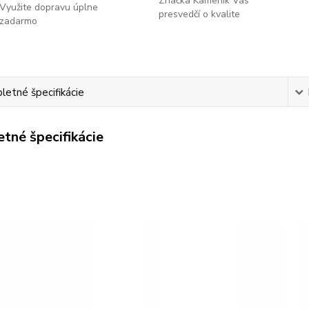
Značka Kameník Vás
Využite dopravu úplne
presvedčí o kvalite
zadarmo
etné špecifikácie
tné špecifikácie