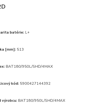
2D
arita batérie:
L+
ka [mm]:
513
ex:
BAT180/950L/SHD/4MAX
licový kód:
5900427144392
 výrobcu:
BAT180/950L/SHD/4MAX