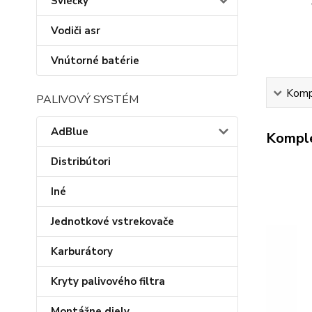
Sviečky
Vodiči asr
Vnútorné batérie
Kompl
PALIVOVÝ SYSTÉM
AdBlue
Komple
Distribútori
Iné
Jednotkové vstrekovače
Karburátory
Kryty palivového filtra
Montážne diely