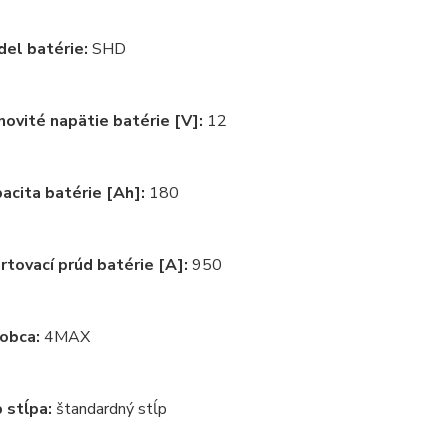
el batérie:
SHD
ovité napätie batérie [V]:
12
acita batérie [Ah]:
180
rtovací prúd batérie [A]:
950
obca:
4MAX
 stĺpa:
štandardný stĺp