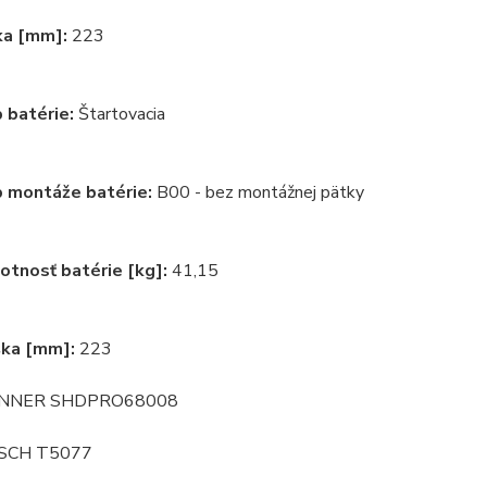
ka [mm]:
223
 batérie:
Štartovacia
 montáže batérie:
B00 - bez montážnej pätky
tnosť batérie [kg]:
41,15
ka [mm]:
223
NNER SHDPRO68008
SCH T5077