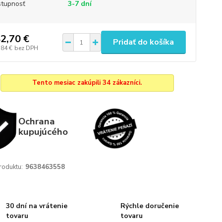
tupnosť
3-7 dní
2,70 €
Pridať do košíka
,84 €
bez DPH
Tento mesiac zakúpili 34 zákazníci.
Ochrana
kupujúcého
roduktu:
9638463558
30 dní na vrátenie
Rýchle doručenie
tovaru
tovaru