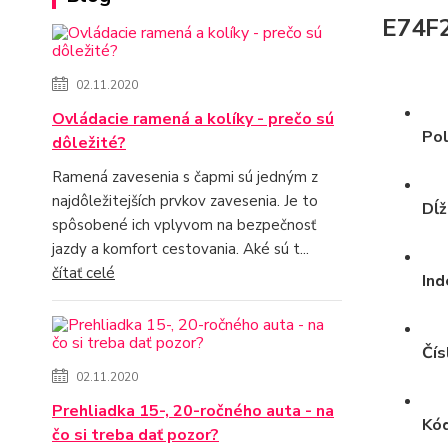
E74F
02.11.2020
Ovládacie ramená a kolíky - prečo sú
Pol
dôležité?
Ramená zavesenia s čapmi sú jedným z
najdôležitejších prvkov zavesenia. Je to
Dĺž
spôsobené ich vplyvom na bezpečnosť
jazdy a komfort cestovania. Aké sú t...
čítať celé
Ind
Čís
02.11.2020
Prehliadka 15-, 20-ročného auta - na
Kód
čo si treba dať pozor?