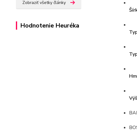
Zobraziť všetky články
Šír
Hodnotenie Heuréka
Typ
Typ
Hmo
Výš
BA
BO