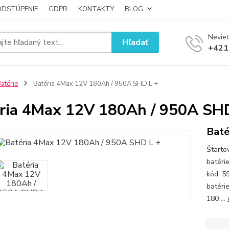
ODSTÚPENIE
GDPR
KONTAKTY
BLOG
Neviet
Hľadať
+421
atérie
Batéria 4Max 12V 180Ah / 950A SHD L +
ria 4Max 12V 180Ah / 950A SH
Baté
Štarto
batéri
kód: 
batéri
180 ...