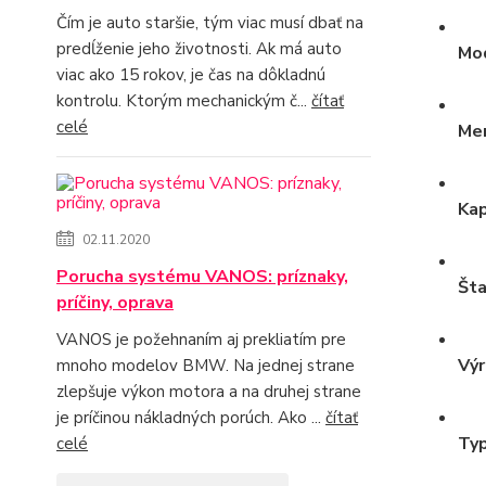
Čím je auto staršie, tým viac musí dbať na
predĺženie jeho životnosti. Ak má auto
Mod
viac ako 15 rokov, je čas na dôkladnú
kontrolu. Ktorým mechanickým č...
čítať
celé
Men
Kap
02.11.2020
Porucha systému VANOS: príznaky,
Šta
príčiny, oprava
VANOS je požehnaním aj prekliatím pre
Výr
mnoho modelov BMW. Na jednej strane
zlepšuje výkon motora a na druhej strane
je príčinou nákladných porúch. Ako ...
čítať
Typ
celé