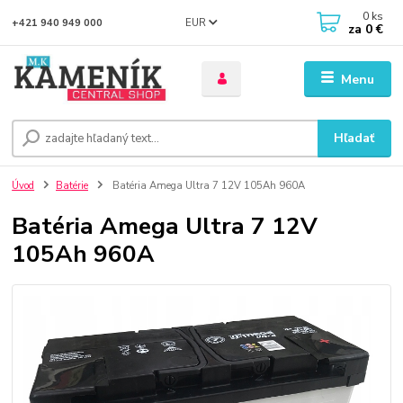
0
ks
EUR
+421 940 949 000
za
0 €
Menu
Hľadať
Úvod
Batérie
Batéria Amega Ultra 7 12V 105Ah 960A
Batéria Amega Ultra 7 12V
105Ah 960A