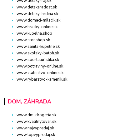
www.detsky-raj.sk
www.detskaradost.sk
www.detsky-hrdina.sk
www.domaci-milacik.sk
www.hracky-online.sk
www.kupelna.shop
www.stonshop.sk
www.sanita-kupelne.sk
www.skolsky-batoh.sk
www.sportaturistika.sk
www.potraviny-online.sk
www.zlatnictvo-online.sk
www.rybarstvo-kamenik.sk
DOM, ZÁHRADA
www.dm-drogeria.sk
www.kvalitnytovar.sk
www.najvypredaj.sk
www.topvypredaj.sk