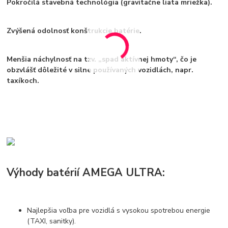
Pokročilá stavebná technológia (gravitačne liata mriežka).
Zvýšená odolnosť konštrukcie batérie.
Menšia náchylnosť na tzv. „spad aktívnej hmoty“, čo je
obzvlášť dôležité v silne používaných vozidlách, napr.
taxíkoch.
Výhody batérií AMEGA ULTRA:
Najlepšia voľba pre vozidlá s vysokou spotrebou energie
(TAXI, sanitky).