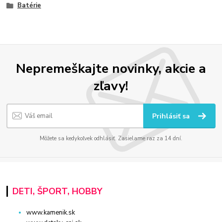
Batérie
Nepremeškajte novinky, akcie a
zľavy!
Prihlásiť sa
Môžete sa kedykoľvek odhlásiť. Zasielame raz za 14 dní.
DETI, ŠPORT, HOBBY
www.kamenik.sk