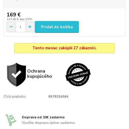
169 €
137,40 €
bez DPH
Pridať do košíka
Tento mesiac zakúpili 27 zákazníci.
Ochrana
kupujúcého
Číslo produktu:
8978324564
Doprava od 30€ zadarmo
Využite dopravu úplne zadarmo