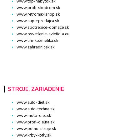
www.top-nabytok.sk
www.proti-skodcom.sk
www.retromaxishop.sk
www.superpredajca.sk
www.spotrebice-domace.sk
www.osvetlenie-svietidla.eu
www.uni-kozmetika.sk
www.zahradnicek.sk
STROJE, ZARIADENIE
www.auto-diel.sk
www.auto-techna.sk
www.moto-diel.sk
www.profi-dielna.sk
www.polno-stroje.sk
www.krby-kotly.sk