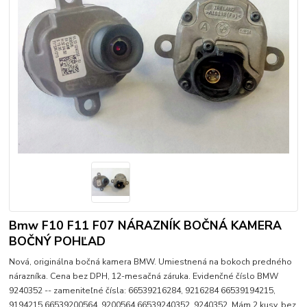
Bmw F10 F11 F07 NÁRAZNÍK BOČNÁ KAMERA
BOČNÝ POHĽAD
Nová, originálna bočná kamera BMW. Umiestnená na bokoch predného
nárazníka. Cena bez DPH, 12-mesačná záruka. Evidenčné číslo BMW
9240352 -- zameniteľné čísla: 66539216284, 9216284 66539194215,
9194215 66539200564, 9200564 66539240352, 9240352. Mám 2 kusy, bez