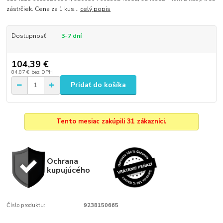
zástrčiek. Cena za 1 kus...
celý popis
Dostupnosť
3-7 dní
104,39 €
84,87 €
bez DPH
Pridať do košíka
Tento mesiac zakúpili 31 zákazníci.
Ochrana
kupujúcého
Číslo produktu:
9238150665