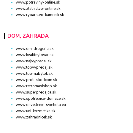
www.potraviny-online.sk
www.zlatnictvo-online.sk
www.rybarstvo-kamenik.sk
DOM, ZÁHRADA
www.dm-drogeria.sk
www.kvalitnytovar.sk
www.najvypredaj.sk
www.topvypredaj.sk
www.top-nabytok.sk
www.proti-skodcom.sk
www.retromaxishop.sk
www.superpredajca.sk
www.spotrebice-domace.sk
www.osvetlenie-svietidla.eu
www.uni-kozmetika.sk
www.zahradnicek.sk