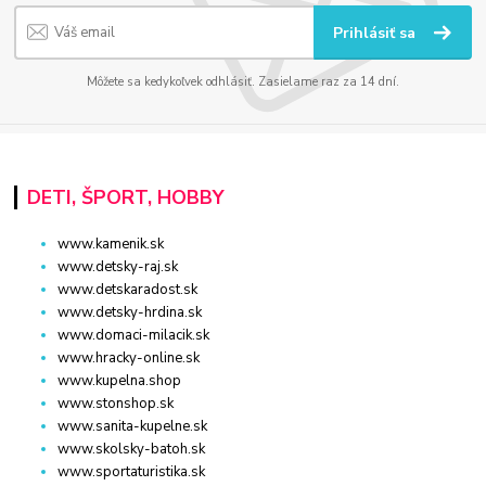
Prihlásiť sa
Môžete sa kedykoľvek odhlásiť. Zasielame raz za 14 dní.
DETI, ŠPORT, HOBBY
www.kamenik.sk
www.detsky-raj.sk
www.detskaradost.sk
www.detsky-hrdina.sk
www.domaci-milacik.sk
www.hracky-online.sk
www.kupelna.shop
www.stonshop.sk
www.sanita-kupelne.sk
www.skolsky-batoh.sk
www.sportaturistika.sk