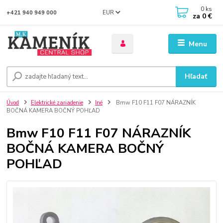
0
ks
EUR
+421 940 949 000
za
0 €
Menu
Hľadať
Úvod
Elektrické zariadenie
Iné
Bmw F10 F11 F07 NÁRAZNÍK
BOČNÁ KAMERA BOČNÝ POHĽAD
Bmw F10 F11 F07 NÁRAZNÍK
BOČNÁ KAMERA BOČNÝ
POHĽAD