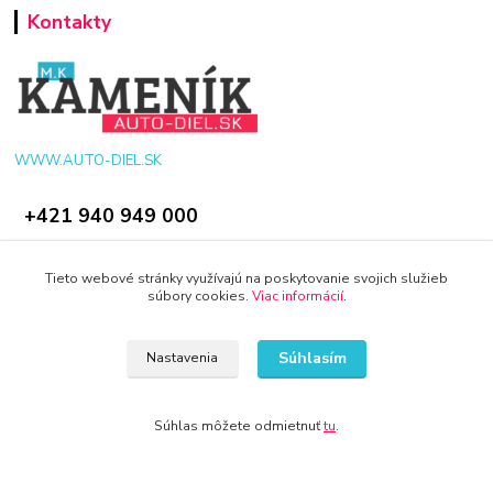
Kontakty
WWW.AUTO-DIEL.SK
+421 940 949 000
info@kamenik.sk
Tieto webové stránky využívajú na poskytovanie svojich služieb
súbory cookies.
Viac informácií
.
Súhlasím
Nastavenia
© 2024 Všetky práva vyhradené KAMENIK.SK
Súhlas môžete odmietnuť
tu
.
Vytvorené na
Eshop-rychlo.sk