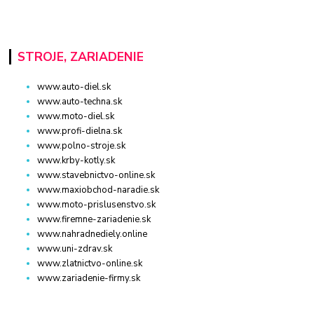
STROJE, ZARIADENIE
www.auto-diel.sk
www.auto-techna.sk
www.moto-diel.sk
www.profi-dielna.sk
www.polno-stroje.sk
www.krby-kotly.sk
www.stavebnictvo-online.sk
www.maxiobchod-naradie.sk
www.moto-prislusenstvo.sk
www.firemne-zariadenie.sk
www.nahradnediely.online
www.uni-zdrav.sk
www.zlatnictvo-online.sk
www.zariadenie-firmy.sk