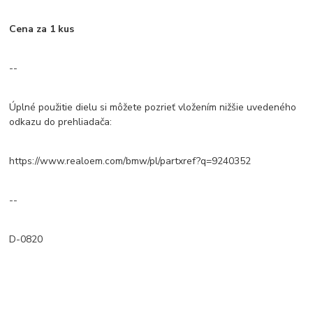
Cena za 1 kus
--
Úplné použitie dielu si môžete pozrieť vložením nižšie uvedeného
odkazu do prehliadača:
https://www.realoem.com/bmw/pl/partxref?q=9240352
--
D-0820