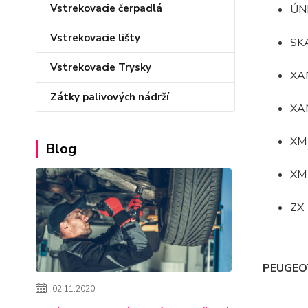
Vstrekovacie čerpadlá
ÚN
Vstrekovacie lišty
SK
Vstrekovacie Trysky
XA
Zátky palivových nádrží
XAN
XM
Blog
XM 
ZX
PEUGEO
02.11.2020