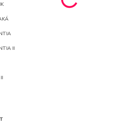
IK
AKÁ
NTIA
TIA II
II
T