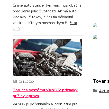
Čím je auto staršie, tým viac musí dbať na
predĺženie jeho životnosti. Ak má auto
viac ako 15 rokov, je čas na dôkladnú
kontrolu. Ktorým mechanickým č...
čítať
celé
Tovar 
02.11.2020
Porucha systému VANOS: príznaky,
Aktu
príčiny, oprava
VANOS je požehnaním aj prekliatím pre