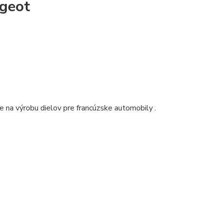
ugeot
uje na výrobu dielov pre francúzske automobily
.