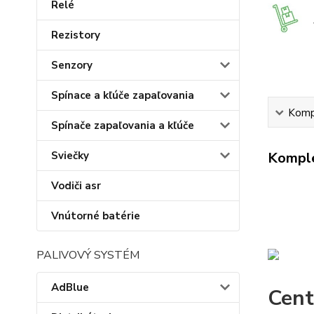
Relé
Rezistory
Senzory
Spínace a kľúče zapaľovania
Kompl
Spínače zapaľovania a kľúče
Sviečky
Komple
Vodiči asr
Vnútorné batérie
PALIVOVÝ SYSTÉM
AdBlue
Cent