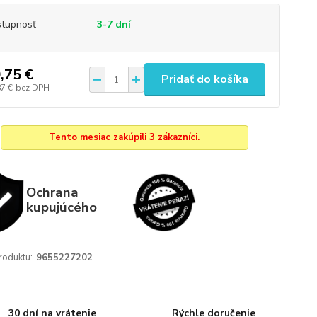
tupnosť
3-7 dní
,75 €
Pridať do košíka
87 €
bez DPH
Tento mesiac zakúpili 3 zákazníci.
Ochrana
kupujúcého
roduktu:
9655227202
30 dní na vrátenie
Rýchle doručenie