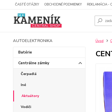
ČASTÉ OTÁZKY
OBCHODNÉ PODMIENKY
REKLAMÁCIA - 
AUTOELEKTRONIKA
Úvod
C
CEN
Batérie
Centrálne zámky
Čerpadlá
Iné
Aktuátory
Vodiči