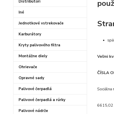
použ
Distribútori
Iné
Stra
Jednotkové vstrekovače
Karburátory
spä
Kryty palivového filtra
Montážne diely
Veľmi k
Ohrievače
ČÍSLA 
Opravné sady
Palivové čerpadlá
Sociálna
Palivové čerpadlá a rúrky
6615,02
Palivové nádrže