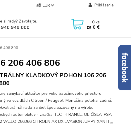
Prihlásenie
EUR
e si rady? Zavolajte.
0
ks
za
0 €
 940 949 000
6 406 806
 206 406 806
TRÁLNY KLADKOVÝ POHON 106 206
806
lny zamykací aktuátor pre veko batožinového priestoru
aný vo vozidlách Citroen / Peugeot. Montážna poloha: zadná.
kvalitná náhrada za diel špecializovaný na výrobu
zskych automobilov - značka TECH-FRANCE. OE ČÍSLA: PSA
02 VALEO 256366 CITROEN AX BX EVASION JUMPY XANTI
...