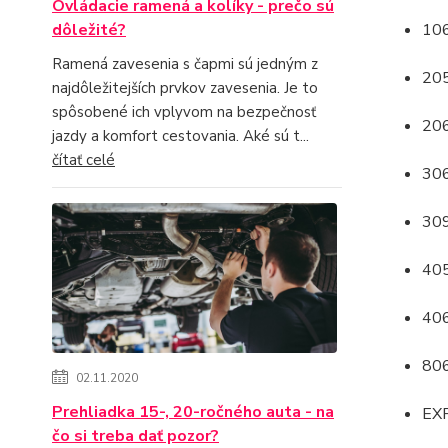
Ovládacie ramená a kolíky - prečo sú
dôležité?
10
Ramená zavesenia s čapmi sú jedným z
20
najdôležitejších prvkov zavesenia. Je to
spôsobené ich vplyvom na bezpečnosť
20
jazdy a komfort cestovania. Aké sú t...
čítať celé
30
30
40
40
80
02.11.2020
Prehliadka 15-, 20-ročného auta - na
EX
čo si treba dať pozor?