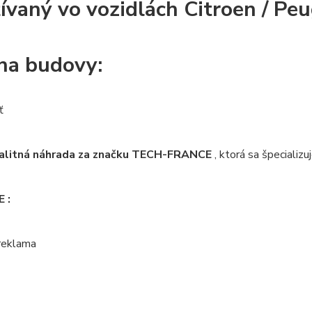
ívaný vo vozidlách Citroen / Pe
na budovy:
ť
valitná náhrada za značku TECH-FRANCE
, ktorá sa špecializ
OE
:
 reklama