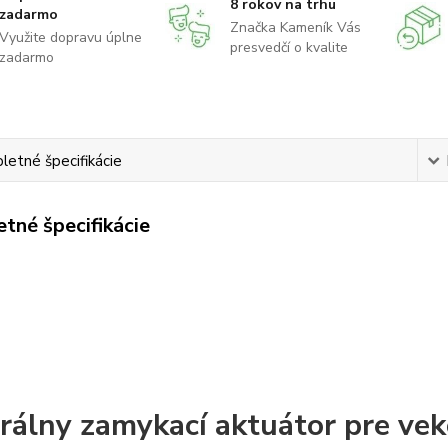
8 rokov na trhu
zadarmo
Značka Kameník Vás
Využite dopravu úplne
presvedčí o kvalite
zadarmo
etné špecifikácie
tné špecifikácie
rálny zamykací aktuátor pre vek