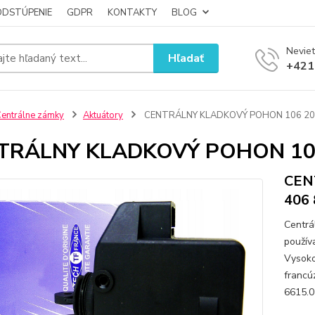
ODSTÚPENIE
GDPR
KONTAKTY
BLOG
Neviet
Hľadať
+421
entrálne zámky
Aktuátory
CENTRÁLNY KLADKOVÝ POHON 106 20
TRÁLNY KLADKOVÝ POHON 106
CEN
406 
Centrá
použív
Vysoko
francú
6615.