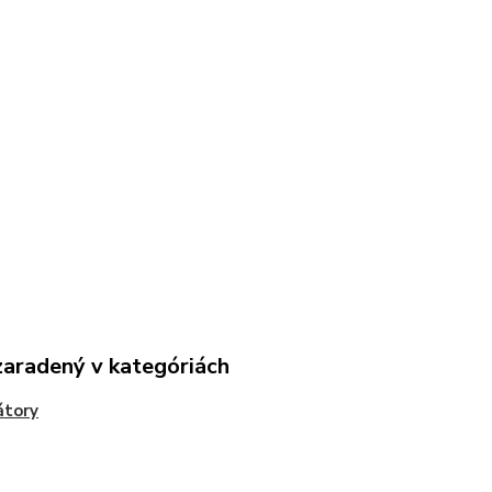
zaradený v kategóriách
átory