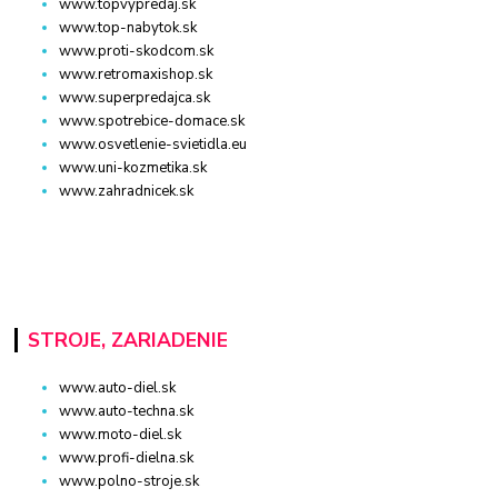
www.topvypredaj.sk
www.top-nabytok.sk
www.proti-skodcom.sk
www.retromaxishop.sk
www.superpredajca.sk
www.spotrebice-domace.sk
www.osvetlenie-svietidla.eu
www.uni-kozmetika.sk
www.zahradnicek.sk
STROJE, ZARIADENIE
www.auto-diel.sk
www.auto-techna.sk
www.moto-diel.sk
www.profi-dielna.sk
www.polno-stroje.sk