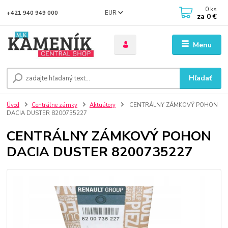
0
ks
EUR
+421 940 949 000
za
0 €
Menu
Hľadať
Úvod
Centrálne zámky
Aktuátory
CENTRÁLNY ZÁMKOVÝ POHON
DACIA DUSTER 8200735227
CENTRÁLNY ZÁMKOVÝ POHON
DACIA DUSTER 8200735227