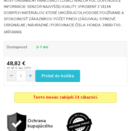
NOVÝ ORIGINÁLNY PARKOVACÍ / CÚVACÍ SENZOR PDC DOPLŇUJÚCE
INFORMÁCIE: SENZOR NAJVYŠŠEJ KVALITY, VYROBENÝ Z VEĽMI
DOBRÝCH MATERIÁLOV, KTORÉ UMOŽŇUJÚ DLHODOBÉ POUŽÍVANIE A
SPOKOJNOSŤ ZÁKAZNÍKOV. POČET PINOV (ZÁSUVKA): 5 PINOVÉ
ORIGINÁLNE / NÁHRADNÉ / POROVNACIE ČÍSLA: HONDA: 39680-TV0...
celý popis
Dostupnosť
3-7 dní
48,82 €
39,69 €
bez DPH
Pridať do košíka
Tento mesiac zakúpili 24 zákazníci.
Ochrana
kupujúcého