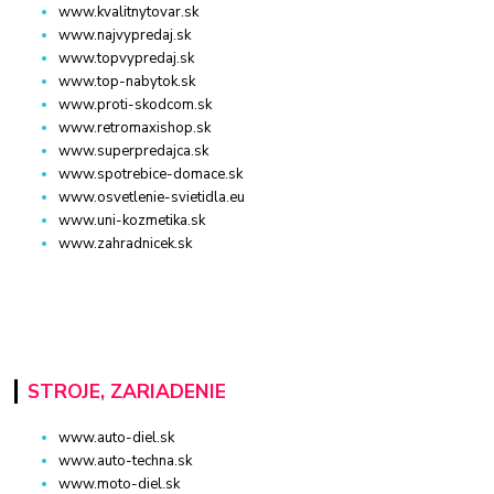
www.kvalitnytovar.sk
www.najvypredaj.sk
www.topvypredaj.sk
www.top-nabytok.sk
www.proti-skodcom.sk
www.retromaxishop.sk
www.superpredajca.sk
www.spotrebice-domace.sk
www.osvetlenie-svietidla.eu
www.uni-kozmetika.sk
www.zahradnicek.sk
STROJE, ZARIADENIE
www.auto-diel.sk
www.auto-techna.sk
www.moto-diel.sk