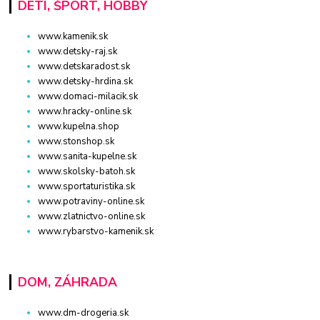
DETI, ŠPORT, HOBBY
www.kamenik.sk
www.detsky-raj.sk
www.detskaradost.sk
www.detsky-hrdina.sk
www.domaci-milacik.sk
www.hracky-online.sk
www.kupelna.shop
www.stonshop.sk
www.sanita-kupelne.sk
www.skolsky-batoh.sk
www.sportaturistika.sk
www.potraviny-online.sk
www.zlatnictvo-online.sk
www.rybarstvo-kamenik.sk
DOM, ZÁHRADA
www.dm-drogeria.sk