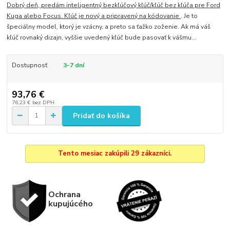
Dobrý deň, predám inteligentný bezkľúčový kľúč/kľúč bez kľúča pre Ford
Kuga alebo Focus. Kľúč je nový a pripravený na kódovanie
. Je to
špeciálny model, ktorý je vzácny, a preto sa ťažko zoženie. Ak má váš
kľúč rovnaký dizajn, vyššie uvedený kľúč bude pasovať k vášmu...
Dostupnosť
3-7 dní
93,76 €
76,23 €
bez DPH
Pridať do košíka
Tento mesiac zakúpili 29 zákazníci.
Ochrana
kupujúcého