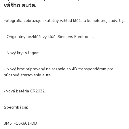
vášho auta.
Fotografia zobrazuje skutočný vzhľad kľúča a kompletnej sady, t. j.:
- Originálny bezkľúčový kľúč (Siemens Electronics)
- Nový kryt s logom
- Nový hrot pripravený na rezanie so 4D transpondérom pre
núdzové štartovanie auta
-Nová batéria CR2032
Špecifikácia:
3M5T-15K601-DB