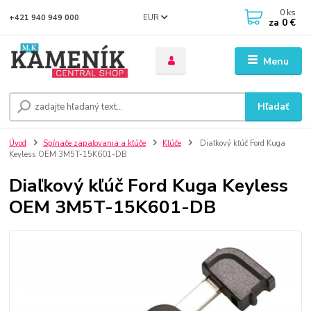
0
ks
EUR
+421 940 949 000
za
0 €
Menu
Hľadať
Úvod
Spínače zapaľovania a kľúče
Kľúče
Diaľkový kľúč Ford Kuga
Keyless OEM 3M5T-15K601-DB
Diaľkový kľúč Ford Kuga Keyless
OEM 3M5T-15K601-DB