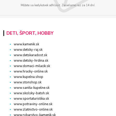
Môžete sa kedykoľvek odhlásiť. Zasielame raz za 14 dní.
DETI, ŠPORT, HOBBY
www.kamenik.sk
www.detsky-raj.sk
www.detskaradost.sk
www.detsky-hrdina.sk
www.domaci-milacik.sk
www.hracky-online.sk
www.kupelna.shop
www.stonshop.sk
www.sanita-kupelne.sk
www.skolsky-batoh.sk
www.sportaturistika.sk
www.potraviny-online.sk
www.zlatnictvo-online.sk
www.rybarstvo-kamenik.sk