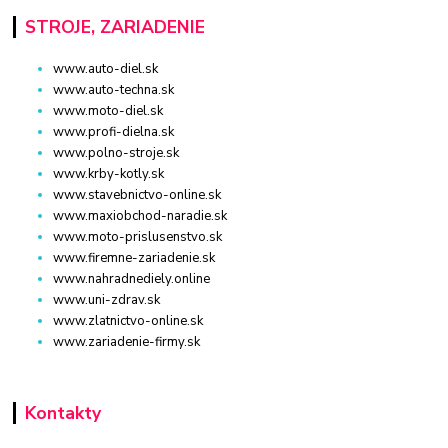
STROJE, ZARIADENIE
www.auto-diel.sk
www.auto-techna.sk
www.moto-diel.sk
www.profi-dielna.sk
www.polno-stroje.sk
www.krby-kotly.sk
www.stavebnictvo-online.sk
www.maxiobchod-naradie.sk
www.moto-prislusenstvo.sk
www.firemne-zariadenie.sk
www.nahradnediely.online
www.uni-zdrav.sk
www.zlatnictvo-online.sk
www.zariadenie-firmy.sk
Kontakty