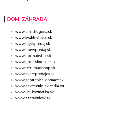
DOM, ZÁHRADA
www.dm-drogeria.sk
www.kvalitnytovar.sk
www.najvypredaj.sk
www.topvypredaj.sk
www.top-nabytok.sk
www.proti-skodcom.sk
www.retromaxishop.sk
www.superpredajca.sk
www.spotrebice-domace.sk
www.osvetlenie-svietidla.eu
www.uni-kozmetika.sk
www.zahradnicek.sk