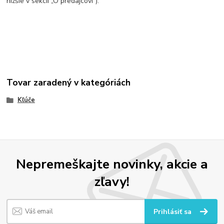
nižšie v sekcii „O predajcovi“).
Tovar zaradený v kategóriách
Kľúče
Nepremeškajte novinky, akcie a
zľavy!
Prihlásiť sa