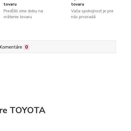
tovaru
tovaru
Predĺžili sme dobu na
Vaša spokojnosť je pre
vrátenie tovaru
nás prvoradá
Komentáre
0
 pre TOYOTA