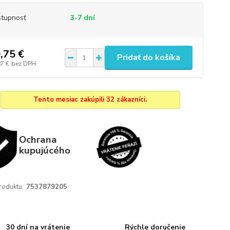
tupnosť
3-7 dní
,75 €
Pridať do košíka
87 €
bez DPH
Tento mesiac zakúpili 32 zákazníci.
Ochrana
kupujúcého
roduktu:
7537879205
30 dní na vrátenie
Rýchle doručenie