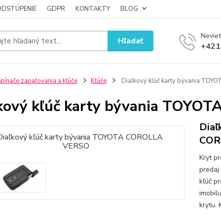
ODSTÚPENIE
GDPR
KONTAKTY
BLOG
Neviet
Hľadať
+421
pínače zapaľovania a kľúče
Kľúče
Diaľkový kľúč karty bývania TO
kový kľúč karty bývania TOY
Diaľ
COR
Kryt p
predaj
kľúč p
imobil
krytu.