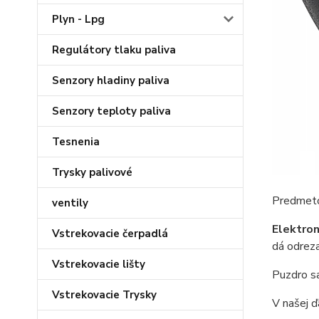
Plyn - Lpg
Regulátory tlaku paliva
Senzory hladiny paliva
Senzory teploty paliva
Tesnenia
Trysky palivové
Predmetom
ventily
Elektron
Vstrekovacie čerpadlá
dá odreza
Vstrekovacie lišty
Puzdro sa
Vstrekovacie Trysky
V našej ď