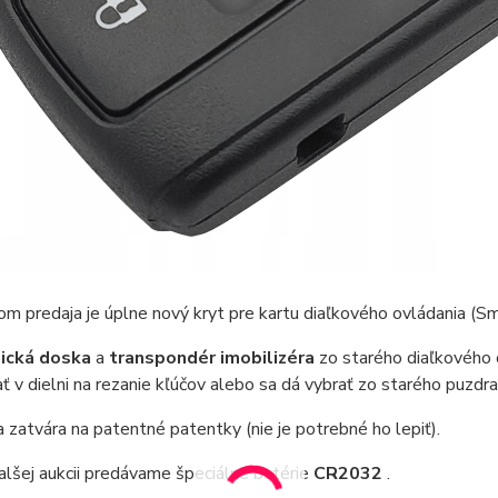
 predaja je úplne nový kryt pre kartu diaľkového ovládania (Sma
ická doska
a
transpondér imobilizéra
zo starého diaľkového 
ť v dielni na rezanie kľúčov alebo sa dá vybrať zo starého puzdra
 zatvára na patentné patentky (nie je potrebné ho lepiť).
alšej aukcii predávame špeciálne batérie
CR2032
.