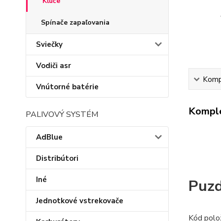
Kľúče
Spínače zapaľovania
Sviečky
Vodiči asr
Kompl
Vnútorné batérie
Komple
PALIVOVÝ SYSTÉM
AdBlue
Distribútori
Iné
Puzd
Jednotkové vstrekovače
Kód polo