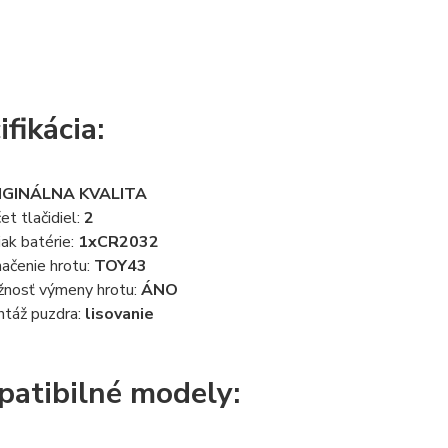
fikácia:
IGINÁLNA KVALITA
et tlačidiel:
2
iak batérie:
1xCR2032
ačenie hrotu:
TOY43
nosť výmeny hrotu:
ÁNO
táž puzdra:
lisovanie
atibilné modely: