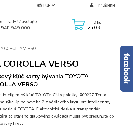
Prihlásenie
EUR
e si rady? Zavolajte.
0
ks
za
0 €
 940 949 000
YOTA COROLLA VERSO
OTA COROLLA VERSO
kový kľúč karty bývania TOYOTA
OLLA VERSO
re inteligentný kľúč TOYOTA Číslo položky: #00227 Tento
 sa týka úplne nového 2-tlačidlového krytu pre inteligentný
re vozidlá TOYOTA. Elektronická doska a transpondér
izéra zo starého diaľkového ovládača musia byť presunuté do
 Kovový hrot
...