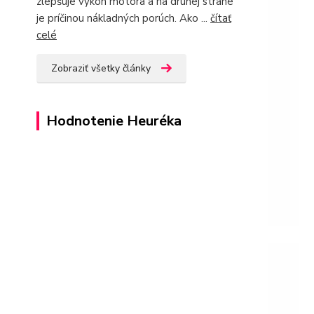
zlepšuje výkon motora a na druhej strane
je príčinou nákladných porúch. Ako ...
čítať
celé
Zobraziť všetky články
Hodnotenie Heuréka