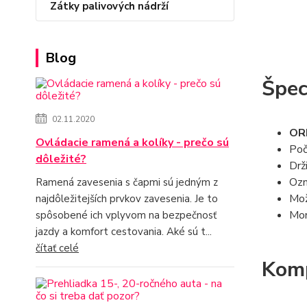
Zátky palivových nádrží
Blog
Špeci
02.11.2020
OR
Ovládacie ramená a kolíky - prečo sú
Poč
dôležité?
Drž
Ozn
Ramená zavesenia s čapmi sú jedným z
Mož
najdôležitejších prvkov zavesenia. Je to
Mon
spôsobené ich vplyvom na bezpečnosť
jazdy a komfort cestovania. Aké sú t...
čítať celé
Komp