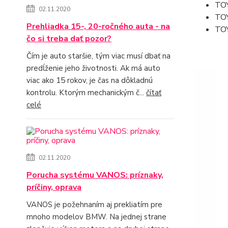
TO
02.11.2020
TO
Prehliadka 15-, 20-ročného auta - na
TO
čo si treba dať pozor?
Čím je auto staršie, tým viac musí dbať na
predĺženie jeho životnosti. Ak má auto
viac ako 15 rokov, je čas na dôkladnú
kontrolu. Ktorým mechanickým č...
čítať
celé
02.11.2020
Porucha systému VANOS: príznaky,
príčiny, oprava
VANOS je požehnaním aj prekliatím pre
mnoho modelov BMW. Na jednej strane