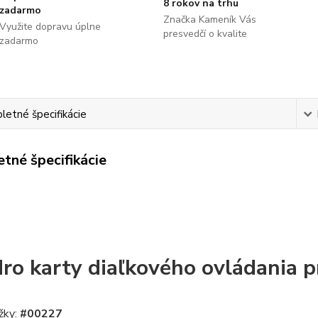
8 rokov na trhu
zadarmo
Značka Kameník Vás
Využite dopravu úplne
presvedčí o kvalite
zadarmo
etné špecifikácie
tné špecifikácie
ro karty diaľkového ovládania
žky:
#00227