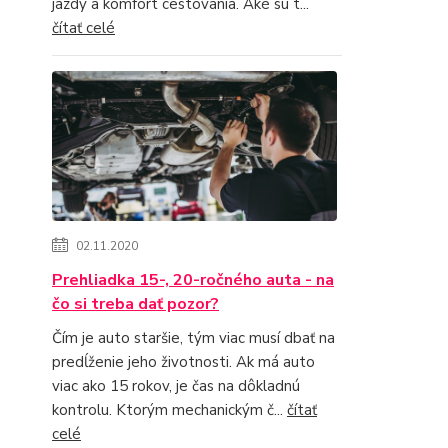
jazdy a komfort cestovania. Aké sú t...
čítať celé
02.11.2020
Prehliadka 15-, 20-ročného auta - na
čo si treba dať pozor?
Čím je auto staršie, tým viac musí dbať na
predĺženie jeho životnosti. Ak má auto
viac ako 15 rokov, je čas na dôkladnú
kontrolu. Ktorým mechanickým č...
čítať
celé