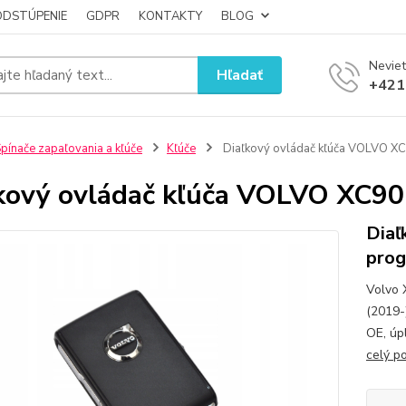
ODSTÚPENIE
GDPR
KONTAKTY
BLOG
Neviet
Hľadať
+421
pínače zapaľovania a kľúče
Kľúče
Diaľkový ovládač kľúča VOLVO XC
kový ovládač kľúča VOLVO XC90 
Diaľ
prog
Volvo 
(2019-
OE, úpl
celý p