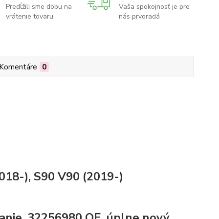
Predĺžili sme dobu na
Vaša spokojnosť je pre
vrátenie tovaru
nás prvoradá
Komentáre
0
018-), S90 V90 (2019-)
anie, 32256980 OE, úplne nový,