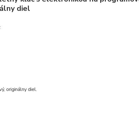
álny diel
z
ý, originálny diel.