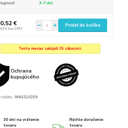
tupnosť
3-7 dní
0,52 €
Pridať do košíka
,63 €
bez DPH
Tento mesiac zakúpili 25 zákazníci.
Ochrana
kupujúcého
roduktu:
9061510259
30 dní na vrátenie
Rýchle doručenie
tovaru
tovaru