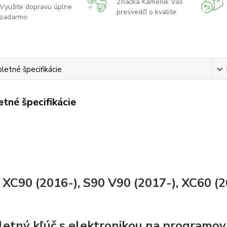
Značka Kameník Vás
Využite dopravu úplne
presvedčí o kvalite
zadarmo
etné špecifikácie
tné špecifikácie
 XC90 (2016-), S90 V90 (2017-), XC60 (2
etný kľúč s elektronikou na programov