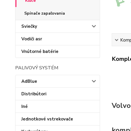
Kľúče
Spínače zapaľovania
Sviečky
Vodiči asr
Kompl
Vnútorné batérie
Komple
PALIVOVÝ SYSTÉM
AdBlue
Distribútori
Volvo
Iné
Jednotkové vstrekovače
kompl