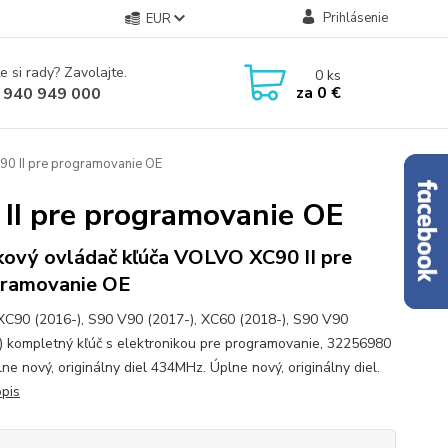
Prihlásenie
EUR
e si rady? Zavolajte.
0
ks
za
0 €
 940 949 000
90 II pre programovanie OE
II pre programovanie OE
kový ovládač kľúča VOLVO XC90 II pre
ramovanie OE
XC90 (2016-), S90 V90 (2017-), XC60 (2018-), S90 V90
) kompletný kľúč s elektronikou pre programovanie, 32256980
ne nový, originálny diel 434MHz. Úplne nový, originálny diel.
opis