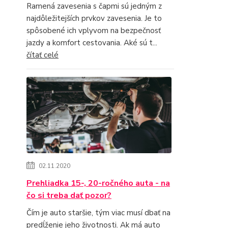
Ramená zavesenia s čapmi sú jedným z
najdôležitejších prvkov zavesenia. Je to
spôsobené ich vplyvom na bezpečnosť
jazdy a komfort cestovania. Aké sú t...
čítať celé
02.11.2020
Prehliadka 15-, 20-ročného auta - na
čo si treba dať pozor?
Čím je auto staršie, tým viac musí dbať na
predĺženie jeho životnosti. Ak má auto