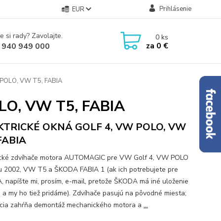
Prihlásenie
EUR
e si rady? Zavolajte.
0
ks
za
0 €
 940 949 000
POLO, VW T5, FABIA
O, VW T5, FABIA
KTRICKÉ OKNÁ GOLF 4, VW POLO, VW
FABIA
ické zdvíhače motora AUTOMAGIC pre VW Golf 4, VW POLO
u 2002, VW T5 a ŠKODA FABIA 1 (ak ich potrebujete pre
 napíšte mi, prosím, e-mail, pretože ŠKODA má iné uloženie
 a my ho tiež pridáme). Zdvíhače pasujú na pôvodné miesta;
ácia zahŕňa demontáž mechanického motora a
...