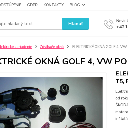
ODSTÚPENIE
GDPR
KONTAKTY
BLOG
Neviet
Hľadať
+421
lektrické zariadenie
Zdvíhače okná
ELEKTRICKÉ OKNÁ GOLF 4, VW 
KTRICKÉ OKNÁ GOLF 4, VW POL
ELE
T5, 
Elektr
od rok
ŠKODA,
motora
inštal