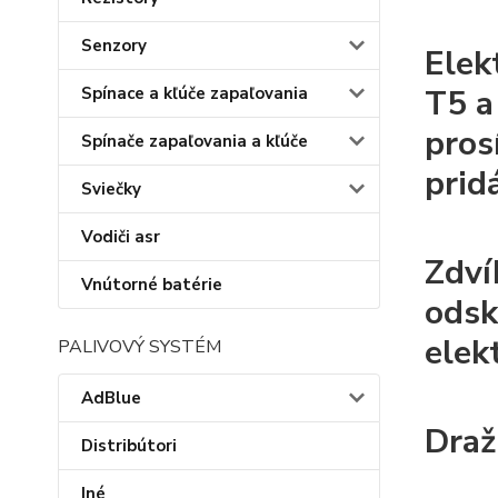
Senzory
Elek
T5 a
Spínace a kľúče zapaľovania
pros
Spínače zapaľovania a kľúče
prid
Sviečky
Vodiči asr
Zdví
Vnútorné batérie
odsk
elek
PALIVOVÝ SYSTÉM
AdBlue
Draží
Distribútori
Iné