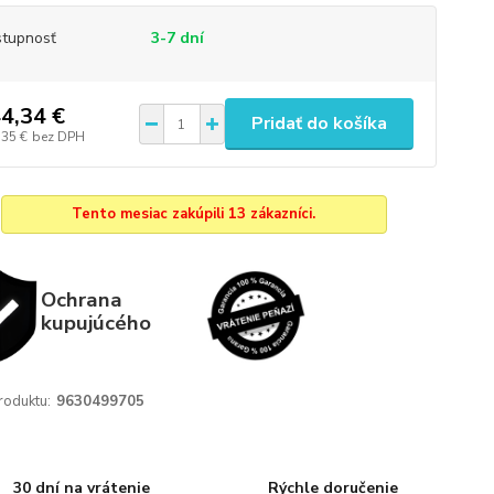
tupnosť
3-7 dní
4,34 €
Pridať do košíka
,35 €
bez DPH
Tento mesiac zakúpili 13 zákazníci.
Ochrana
kupujúcého
roduktu:
9630499705
30 dní na vrátenie
Rýchle doručenie