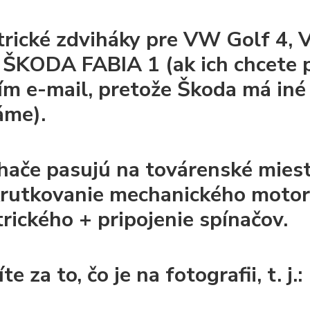
trické zdviháky pre VW Golf 4
 ŠKODA FABIA 1 (ak ich chcete 
ím e-mail, pretože Škoda má iné 
áme).
hače pasujú na továrenské miesta
rutkovanie mechanického motora
trického + pripojenie spínačov.
te za to, čo je na fotografii, t. j.: