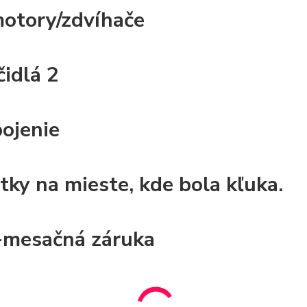
motory/zdvíhače
čidlá 2
pojenie
ytky na mieste, kde bola kľuka.
-mesačná záruka