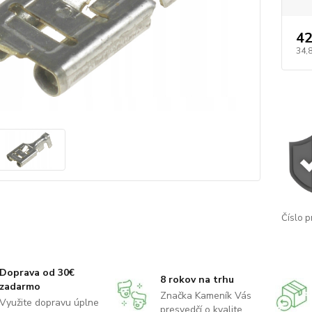
42
34,
Číslo p
Doprava od 30€
8 rokov na trhu
zadarmo
Značka Kameník Vás
Využite dopravu úplne
presvedčí o kvalite