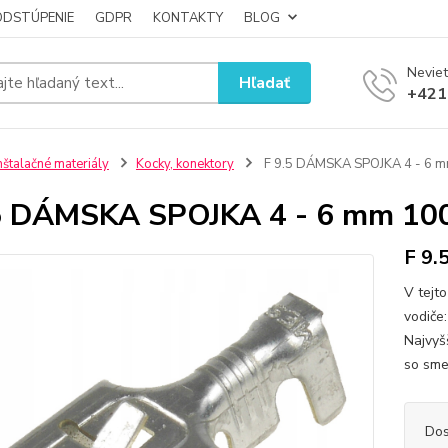
ODSTÚPENIE
GDPR
KONTAKTY
BLOG
Neviet
Hľadať
+421
nštalačné materiály
Kocky, konektory
F 9.5 DÁMSKA SPOJKA 4 - 6 m
5 DÁMSKA SPOJKA 4 - 6 mm 10
F 9.
V tejt
vodiče
Najvyš
so sme
Dos