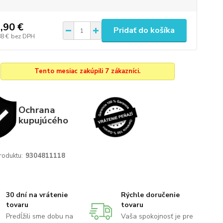
,90 €
Pridať do košíka
88 €
bez DPH
Tento mesiac zakúpili 7 zákazníci.
Ochrana
kupujúcého
roduktu:
9304811118
30 dní na vrátenie
Rýchle doručenie
tovaru
tovaru
Predĺžili sme dobu na
Vaša spokojnosť je pre