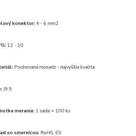
lový konektor:
4 - 6 mm2
G:
12 - 10
eriál:
Pocínovaná mosadz - najvyššia kvalita
:
J9.5
notka merania:
1 sada = 100 ks
ad so smernicou:
RoHS, ES