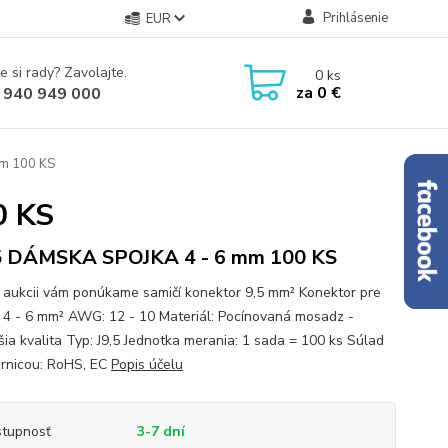
Prihlásenie
EUR
e si rady? Zavolajte.
0
ks
za
0 €
 940 949 000
m 100 KS
0 KS
5 DÁMSKA SPOJKA 4 - 6 mm 100 KS
o aukcii vám ponúkame samičí konektor 9,5 mm² Konektor pre
: 4 - 6 mm² AWG: 12 - 10 Materiál: Pocínovaná mosadz -
šia kvalita Typ: J9,5 Jednotka merania: 1 sada = 100 ks Súlad
rnicou: RoHS, EC
Popis účelu
tupnosť
3-7 dní