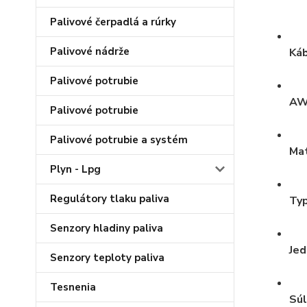
Palivové čerpadlá a rúrky
Palivové nádrže
Káb
Palivové potrubie
AW
Palivové potrubie
Palivové potrubie a systém
Mat
Plyn - Lpg
Regulátory tlaku paliva
Typ
Senzory hladiny paliva
Jed
Senzory teploty paliva
Tesnenia
Súl