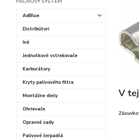
PALIVOVÝ SYSTÉM
AdBlue
Distribútori
Iné
Jednotkové vstrekovače
Karburátory
Kryty palivového filtra
V te
Montážne diely
Ohrievače
Zásuvko
Opravné sady
Palivové čerpadlá