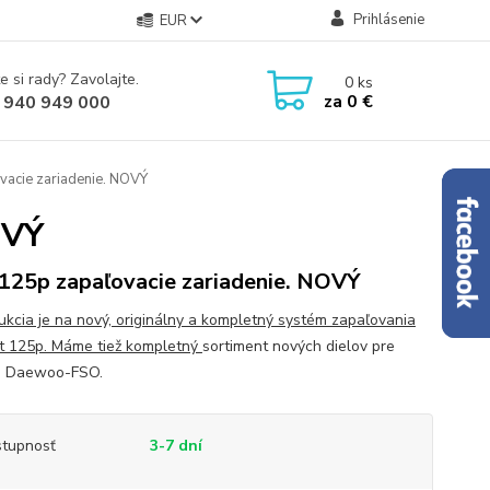
Prihlásenie
EUR
e si rady? Zavolajte.
0
ks
za
0 €
 940 949 000
vacie zariadenie. NOVÝ
OVÝ
 125p zapaľovacie zariadenie. NOVÝ
ukcia je na nový, originálny a kompletný systém zapaľovania
at 125p. Máme tiež kompletný
sortiment nových dielov pre
á Daewoo-FSO.
tupnosť
3-7 dní