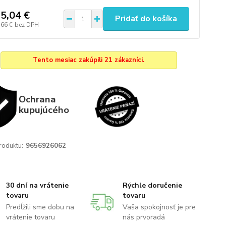
5,04 €
Pridať do košíka
,66 €
bez DPH
Tento mesiac zakúpili 21 zákazníci.
Ochrana
kupujúcého
roduktu:
9656926062
30 dní na vrátenie
Rýchle doručenie
tovaru
tovaru
Predĺžili sme dobu na
Vaša spokojnosť je pre
vrátenie tovaru
nás prvoradá