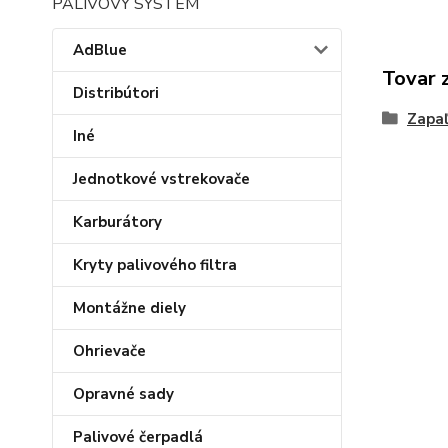
PALIVOVÝ SYSTÉM
AdBlue
Tovar 
Distribútori
Zapaľ
Iné
Jednotkové vstrekovače
Karburátory
Kryty palivového filtra
Montážne diely
Ohrievače
Opravné sady
Palivové čerpadlá