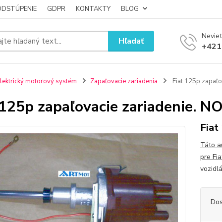
ODSTÚPENIE
GDPR
KONTAKTY
BLOG
Neviet
Hľadať
+421
lektrický motorový systém
Zapaľovacie zariadenia
Fiat 125p zapaľo
 125p zapaľovacie zariadenie. N
Fiat
Táto a
pre Fi
vozidl
Dos