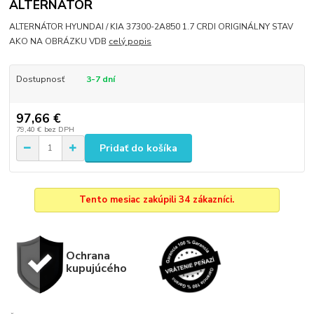
ALTERNÁTOR
ALTERNÁTOR HYUNDAI / KIA 37300-2A850 1.7 CRDI ORIGINÁLNY STAV
AKO NA OBRÁZKU VDB
celý popis
Dostupnosť
3-7 dní
97,66 €
79,40 €
bez DPH
Pridať do košíka
Tento mesiac zakúpili 34 zákazníci.
Ochrana
kupujúcého