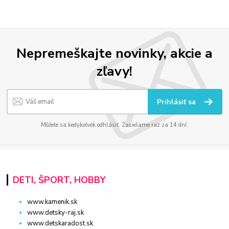
Nepremeškajte novinky, akcie a
zľavy!
Prihlásiť sa
Môžete sa kedykoľvek odhlásiť. Zasielame raz za 14 dní.
DETI, ŠPORT, HOBBY
www.kamenik.sk
www.detsky-raj.sk
www.detskaradost.sk