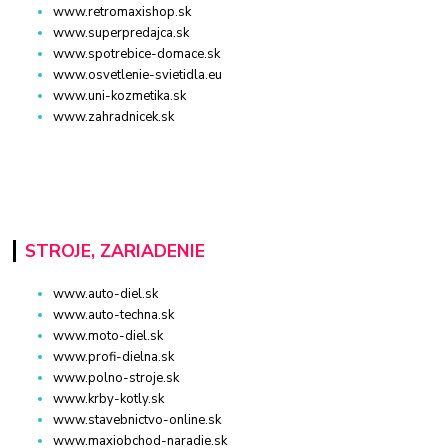
www.retromaxishop.sk
www.superpredajca.sk
www.spotrebice-domace.sk
www.osvetlenie-svietidla.eu
www.uni-kozmetika.sk
www.zahradnicek.sk
STROJE, ZARIADENIE
www.auto-diel.sk
www.auto-techna.sk
www.moto-diel.sk
www.profi-dielna.sk
www.polno-stroje.sk
www.krby-kotly.sk
www.stavebnictvo-online.sk
www.maxiobchod-naradie.sk