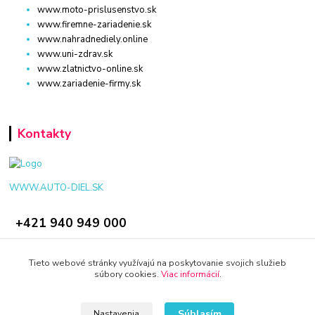
www.moto-prislusenstvo.sk
www.firemne-zariadenie.sk
www.nahradnediely.online
www.uni-zdrav.sk
www.zlatnictvo-online.sk
www.zariadenie-firmy.sk
Kontakty
WWW.AUTO-DIEL.SK
+421 940 949 000
info@kamenik.sk
Tieto webové stránky využívajú na poskytovanie svojich služieb
súbory cookies.
Viac informácií
.
Súhlasím
Nastavenia