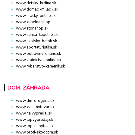
www.detsky-hrdina.sk
www.domaci-milacik.sk
www.hracky-online.sk
www.kupelna.shop
www.stonshop.sk
www.sanita-kupelne.sk
www.skolsky-batoh.sk
www.sportaturistika.sk
www.potraviny-online.sk
www.zlatnictvo-online.sk
www.rybarstvo-kamenik.sk
DOM, ZÁHRADA
www.dm-drogeria.sk
www.kvalitnytovar.sk
www.najvypredaj.sk
www.topvypredaj.sk
www.top-nabytok.sk
www.proti-skodcom.sk