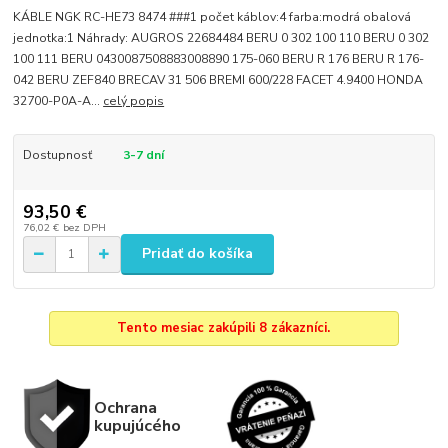
KÁBLE NGK RC-HE73 8474 ###1 počet káblov:4 farba:modrá obalová
jednotka:1 Náhrady: AUGROS 22684484 BERU 0 302 100 110 BERU 0 302
100 111 BERU 0430087508883008890 175-060 BERU R 176 BERU R 176-
042 BERU ZEF840 BRECAV 31 506 BREMI 600/228 FACET 4.9400 HONDA
32700-P0A-A...
celý popis
Dostupnosť
3-7 dní
93,50 €
76,02 €
bez DPH
Pridať do košíka
Tento mesiac zakúpili 8 zákazníci.
Ochrana
kupujúcého