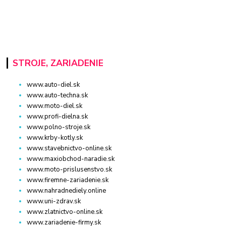
STROJE, ZARIADENIE
www.auto-diel.sk
www.auto-techna.sk
www.moto-diel.sk
www.profi-dielna.sk
www.polno-stroje.sk
www.krby-kotly.sk
www.stavebnictvo-online.sk
www.maxiobchod-naradie.sk
www.moto-prislusenstvo.sk
www.firemne-zariadenie.sk
www.nahradnediely.online
www.uni-zdrav.sk
www.zlatnictvo-online.sk
www.zariadenie-firmy.sk