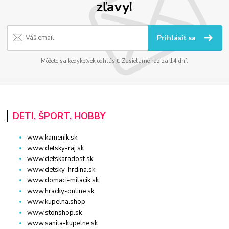
zľavy!
Prihlásiť sa
Môžete sa kedykoľvek odhlásiť. Zasielame raz za 14 dní.
DETI, ŠPORT, HOBBY
www.kamenik.sk
www.detsky-raj.sk
www.detskaradost.sk
www.detsky-hrdina.sk
www.domaci-milacik.sk
www.hracky-online.sk
www.kupelna.shop
www.stonshop.sk
www.sanita-kupelne.sk