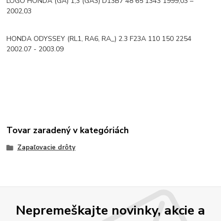
LOGO HONDA (GA) 1,3 (GA3) D13B7 48 65 1343 1999,03 –
2002,03
HONDA ODYSSEY (RL1, RA6, RA_) 2.3 F23A 110 150 2254
2002.07 - 2003.09
Tovar zaradený v kategóriách
Zapaľovacie drôty
Nepremeškajte novinky, akcie a