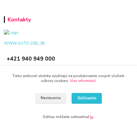
Kontakty
WWW.AUTO-DIEL.SK
+421 940 949 000
info@kamenik.sk
Tieto webové stránky využívajú na poskytovanie svojich služieb
súbory cookies.
Viac informácií
.
Súhlasím
Nastavenia
© 2024 Všetky práva vyhradené KAMENIK.SK
Súhlas môžete odmietnuť
tu
.
Vytvorené na
Eshop-rychlo.sk