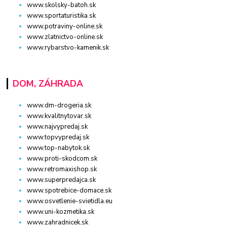
www.skolsky-batoh.sk
www.sportaturistika.sk
www.potraviny-online.sk
www.zlatnictvo-online.sk
www.rybarstvo-kamenik.sk
DOM, ZÁHRADA
www.dm-drogeria.sk
www.kvalitnytovar.sk
www.najvypredaj.sk
www.topvypredaj.sk
www.top-nabytok.sk
www.proti-skodcom.sk
www.retromaxishop.sk
www.superpredajca.sk
www.spotrebice-domace.sk
www.osvetlenie-svietidla.eu
www.uni-kozmetika.sk
www.zahradnicek.sk