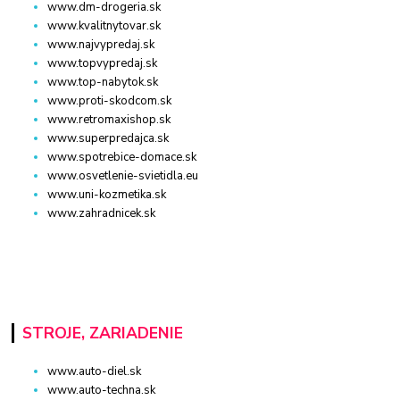
www.dm-drogeria.sk
www.kvalitnytovar.sk
www.najvypredaj.sk
www.topvypredaj.sk
www.top-nabytok.sk
www.proti-skodcom.sk
www.retromaxishop.sk
www.superpredajca.sk
www.spotrebice-domace.sk
www.osvetlenie-svietidla.eu
www.uni-kozmetika.sk
www.zahradnicek.sk
STROJE, ZARIADENIE
www.auto-diel.sk
www.auto-techna.sk