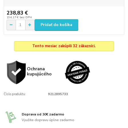
238,83 €
194,17 €
bez DPH
Pridať do košíka
Tento mesiac zakúpili 32 zákazníci.
Ochrana
kupujúcého
Číslo produktu:
9212895733
Doprava od 30€ zadarmo
Využite dopravu úplne zadarmo