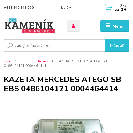
0
ks
EUR
+421 940 949 000
za
0 €
Menu
Hľadať
Úvod
Iná auto elektronika
KAZETA MERCEDES ATEGO SB EBS
0486104121 0004464414
KAZETA MERCEDES ATEGO SB
EBS 0486104121 0004464414