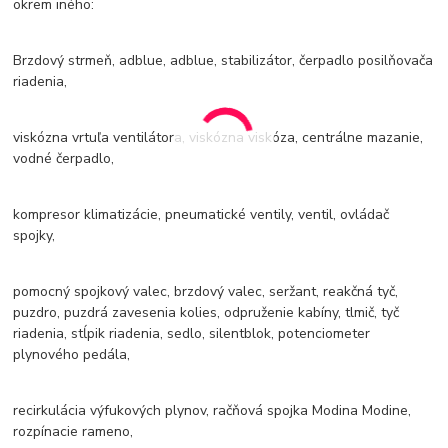
okrem iného:
Brzdový strmeň, adblue, adblue, stabilizátor, čerpadlo posilňovača
riadenia,
viskózna vrtuľa ventilátora, viskózna viskóza, centrálne mazanie,
vodné čerpadlo,
kompresor klimatizácie, pneumatické ventily, ventil, ovládač
spojky,
pomocný spojkový valec, brzdový valec, seržant, reakčná tyč,
puzdro, puzdrá zavesenia kolies, odpruženie kabíny, tlmič, tyč
riadenia, stĺpik riadenia, sedlo, silentblok, potenciometer
plynového pedála,
recirkulácia výfukových plynov, račňová spojka Modina Modine,
rozpínacie rameno,