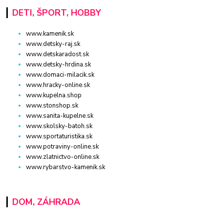
DETI, ŠPORT, HOBBY
www.kamenik.sk
www.detsky-raj.sk
www.detskaradost.sk
www.detsky-hrdina.sk
www.domaci-milacik.sk
www.hracky-online.sk
www.kupelna.shop
www.stonshop.sk
www.sanita-kupelne.sk
www.skolsky-batoh.sk
www.sportaturistika.sk
www.potraviny-online.sk
www.zlatnictvo-online.sk
www.rybarstvo-kamenik.sk
DOM, ZÁHRADA