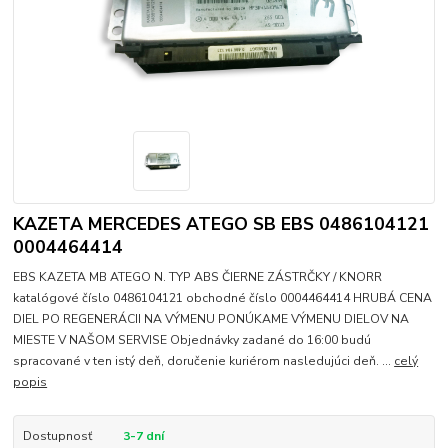
KAZETA MERCEDES ATEGO SB EBS 0486104121
0004464414
EBS KAZETA MB ATEGO N. TYP ABS ČIERNE ZÁSTRČKY / KNORR
katalógové číslo 0486104121 obchodné číslo 0004464414 HRUBÁ CENA
DIEL PO REGENERÁCII NA VÝMENU PONÚKAME VÝMENU DIELOV NA
MIESTE V NAŠOM SERVISE Objednávky zadané do 16:00 budú
spracované v ten istý deň, doručenie kuriérom nasledujúci deň. ...
celý
popis
Dostupnosť
3-7 dní