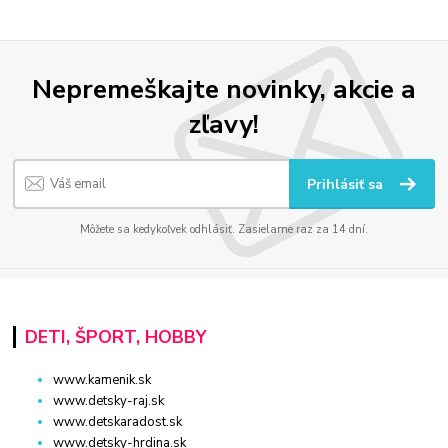
Nepremeškajte novinky, akcie a
zľavy!
Prihlásiť sa
Môžete sa kedykoľvek odhlásiť. Zasielame raz za 14 dní.
DETI, ŠPORT, HOBBY
www.kamenik.sk
www.detsky-raj.sk
www.detskaradost.sk
www.detsky-hrdina.sk