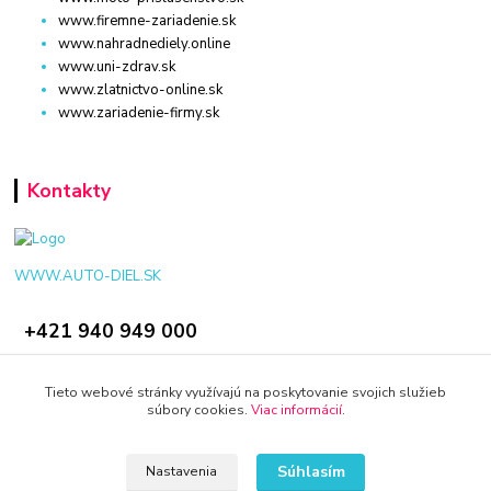
www.firemne-zariadenie.sk
www.nahradnediely.online
www.uni-zdrav.sk
www.zlatnictvo-online.sk
www.zariadenie-firmy.sk
Kontakty
WWW.AUTO-DIEL.SK
+421 940 949 000
info@kamenik.sk
Tieto webové stránky využívajú na poskytovanie svojich služieb
súbory cookies.
Viac informácií
.
Súhlasím
Nastavenia