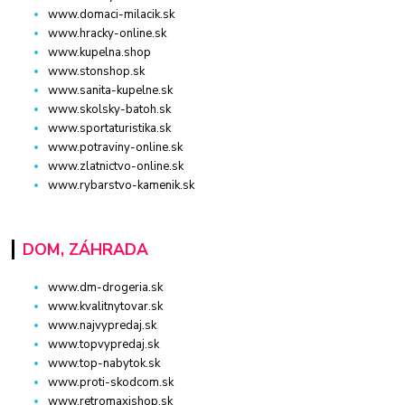
www.domaci-milacik.sk
www.hracky-online.sk
www.kupelna.shop
www.stonshop.sk
www.sanita-kupelne.sk
www.skolsky-batoh.sk
www.sportaturistika.sk
www.potraviny-online.sk
www.zlatnictvo-online.sk
www.rybarstvo-kamenik.sk
DOM, ZÁHRADA
www.dm-drogeria.sk
www.kvalitnytovar.sk
www.najvypredaj.sk
www.topvypredaj.sk
www.top-nabytok.sk
www.proti-skodcom.sk
www.retromaxishop.sk