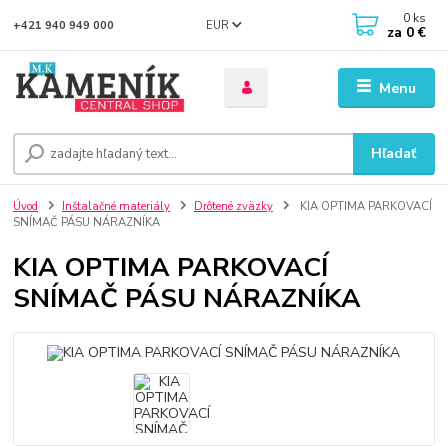
0
ks
EUR
+421 940 949 000
za
0 €
Menu
Hľadať
Úvod
Inštalačné materiály
Drôtené zväzky
KIA OPTIMA PARKOVACÍ
SNÍMAČ PÁSU NÁRAZNÍKA
KIA OPTIMA PARKOVACÍ
SNÍMAČ PÁSU NÁRAZNÍKA