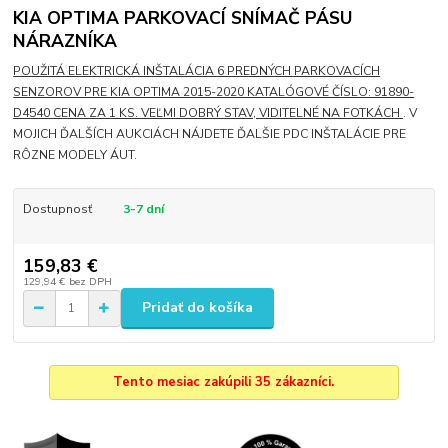
KIA OPTIMA PARKOVACÍ SNÍMAČ PÁSU
NÁRAZNÍKA
POUŽITÁ ELEKTRICKÁ INŠTALÁCIA 6 PREDNÝCH PARKOVACÍCH
SENZOROV PRE KIA OPTIMA 2015-2020 KATALÓGOVÉ ČÍSLO: 91890-
D4540 CENA ZA 1 KS. VEĽMI DOBRÝ STAV, VIDITELNÉ NA FOTKÁCH
. V
MOJICH ĎALŠÍCH AUKCIÁCH NÁJDETE ĎALŠIE PDC INŠTALÁCIE PRE
RÔZNE MODELY ÁUT.
Dostupnosť
3-7 dní
159,83 €
129,94 €
bez DPH
Pridať do košíka
Tento mesiac zakúpili 35 zákazníci.