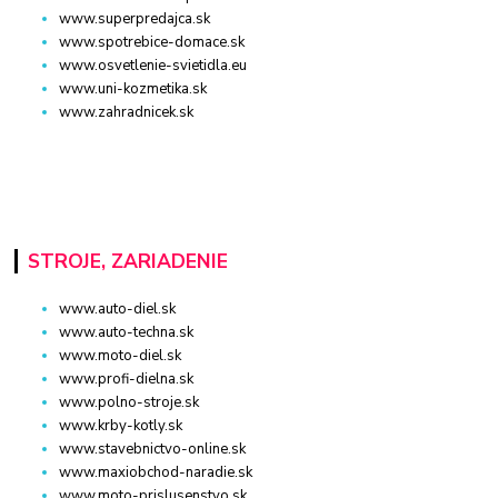
www.superpredajca.sk
www.spotrebice-domace.sk
www.osvetlenie-svietidla.eu
www.uni-kozmetika.sk
www.zahradnicek.sk
STROJE, ZARIADENIE
www.auto-diel.sk
www.auto-techna.sk
www.moto-diel.sk
www.profi-dielna.sk
www.polno-stroje.sk
www.krby-kotly.sk
www.stavebnictvo-online.sk
www.maxiobchod-naradie.sk
www.moto-prislusenstvo.sk