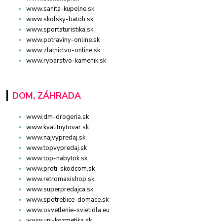
www.sanita-kupelne.sk
www.skolsky-batoh.sk
www.sportaturistika.sk
www.potraviny-online.sk
www.zlatnictvo-online.sk
www.rybarstvo-kamenik.sk
DOM, ZÁHRADA
www.dm-drogeria.sk
www.kvalitnytovar.sk
www.najvypredaj.sk
www.topvypredaj.sk
www.top-nabytok.sk
www.proti-skodcom.sk
www.retromaxishop.sk
www.superpredajca.sk
www.spotrebice-domace.sk
www.osvetlenie-svietidla.eu
www.uni-kozmetika.sk