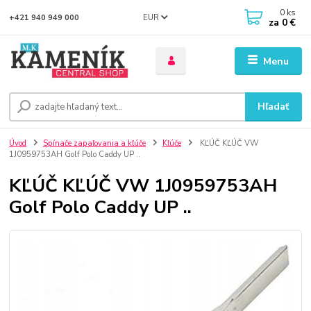
0
ks
EUR
+421 940 949 000
za
0 €
Menu
Hľadať
Úvod
Spínače zapaľovania a kľúče
Kľúče
KĽÚČ KĽÚČ VW
1J0959753AH Golf Polo Caddy UP ..
KĽÚČ KĽÚČ VW 1J0959753AH
Golf Polo Caddy UP ..