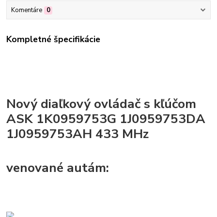
Komentáre
0
Kompletné špecifikácie
Nový diaľkový ovládač s kľúčom
ASK 1K0959753G 1J0959753DA
1J0959753AH 433 MHz
venované autám: