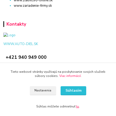
www.zlatnictvo-online.sk
www.zariadenie-firmy.sk
Kontakty
WWW.AUTO-DIEL.SK
+421 940 949 000
info@kamenik.sk
Tieto webové stránky využívajú na poskytovanie svojich služieb
súbory cookies.
Viac informácií
.
Súhlasím
Nastavenia
© 2024 Všetky práva vyhradené KAMENIK.SK
Súhlas môžete odmietnuť
tu
.
Vytvorené na
Eshop-rychlo.sk