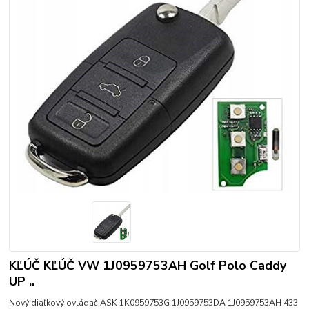
KĽÚČ KĽÚČ VW 1J0959753AH Golf Polo Caddy
UP ..
Nový diaľkový ovládač ASK 1K0959753G 1J0959753DA 1J0959753AH 433