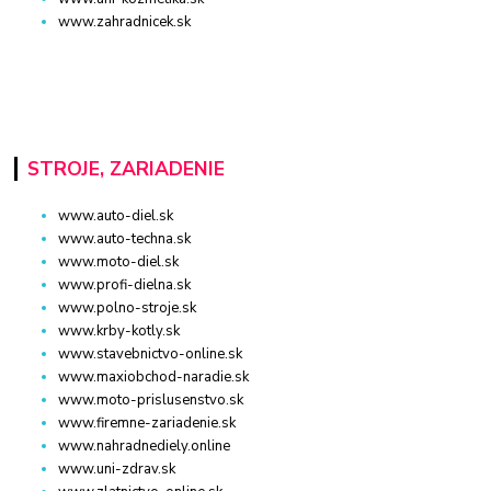
www.zahradnicek.sk
STROJE, ZARIADENIE
www.auto-diel.sk
www.auto-techna.sk
www.moto-diel.sk
www.profi-dielna.sk
www.polno-stroje.sk
www.krby-kotly.sk
www.stavebnictvo-online.sk
www.maxiobchod-naradie.sk
www.moto-prislusenstvo.sk
www.firemne-zariadenie.sk
www.nahradnediely.online
www.uni-zdrav.sk