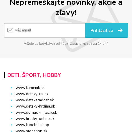
Nepremeškajte novinky, akcie a
zľavy!
Prihlásiť sa
Môžete sa kedykoľvek odhlásiť. Zasielame raz za 14 dní.
DETI, ŠPORT, HOBBY
www.kamenik.sk
www.detsky-raj.sk
www.detskaradost.sk
www.detsky-hrdina.sk
www.domaci-milacik.sk
www.hracky-online.sk
www.kupelna.shop
www.stonshop.sk