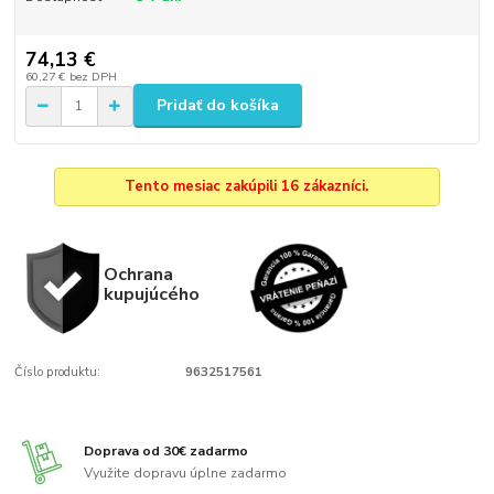
74,13 €
60,27 €
bez DPH
Pridať do košíka
Tento mesiac zakúpili 16 zákazníci.
Ochrana
kupujúcého
Číslo produktu:
9632517561
Doprava od 30€ zadarmo
Využite dopravu úplne zadarmo