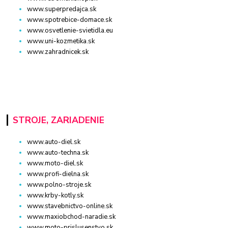
www.superpredajca.sk
www.spotrebice-domace.sk
www.osvetlenie-svietidla.eu
www.uni-kozmetika.sk
www.zahradnicek.sk
STROJE, ZARIADENIE
www.auto-diel.sk
www.auto-techna.sk
www.moto-diel.sk
www.profi-dielna.sk
www.polno-stroje.sk
www.krby-kotly.sk
www.stavebnictvo-online.sk
www.maxiobchod-naradie.sk
www.moto-prislusenstvo.sk