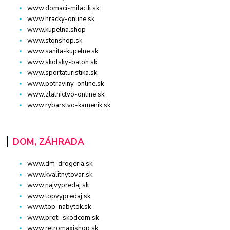
www.domaci-milacik.sk
www.hracky-online.sk
www.kupelna.shop
www.stonshop.sk
www.sanita-kupelne.sk
www.skolsky-batoh.sk
www.sportaturistika.sk
www.potraviny-online.sk
www.zlatnictvo-online.sk
www.rybarstvo-kamenik.sk
DOM, ZÁHRADA
www.dm-drogeria.sk
www.kvalitnytovar.sk
www.najvypredaj.sk
www.topvypredaj.sk
www.top-nabytok.sk
www.proti-skodcom.sk
www.retromaxishop.sk