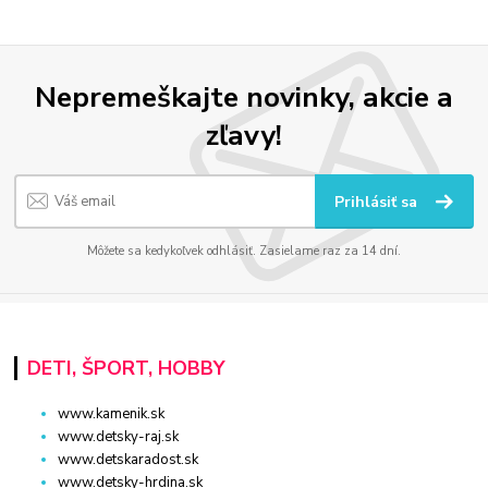
Nepremeškajte novinky, akcie a
zľavy!
Prihlásiť sa
Môžete sa kedykoľvek odhlásiť. Zasielame raz za 14 dní.
DETI, ŠPORT, HOBBY
www.kamenik.sk
www.detsky-raj.sk
www.detskaradost.sk
www.detsky-hrdina.sk