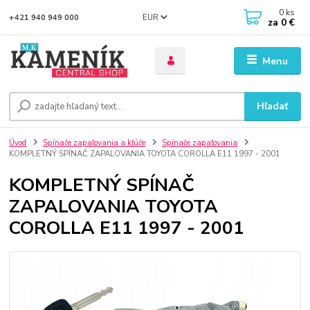
0
ks
EUR
+421 940 949 000
za
0 €
Menu
Hľadať
Úvod
Spínače zapaľovania a kľúče
Spínače zapaľovania
KOMPLETNÝ SPÍNAČ ZAPALOVANIA TOYOTA COROLLA E11 1997 - 2001
KOMPLETNÝ SPÍNAČ
ZAPALOVANIA TOYOTA
COROLLA E11 1997 - 2001