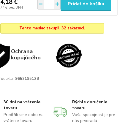
4,18 €
Pridať do košíka
,74 €
bez DPH
Tento mesiac zakúpili 32 zákazníci.
Ochrana
kupujúcého
roduktu:
9652195128
30 dní na vrátenie
Rýchle doručenie
tovaru
tovaru
Predĺžili sme dobu na
Vaša spokojnosť je pre
vrátenie tovaru
nás prvoradá