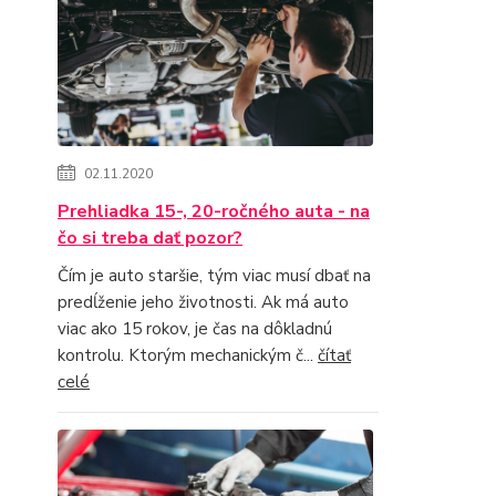
02.11.2020
Prehliadka 15-, 20-ročného auta - na
čo si treba dať pozor?
Čím je auto staršie, tým viac musí dbať na
predĺženie jeho životnosti. Ak má auto
viac ako 15 rokov, je čas na dôkladnú
kontrolu. Ktorým mechanickým č...
čítať
celé