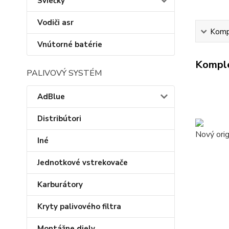
Sviečky
Vodiči asr
Kompl
Vnútorné batérie
Komple
PALIVOVÝ SYSTÉM
AdBlue
Distribútori
Nový ori
Iné
Jednotkové vstrekovače
Karburátory
Kryty palivového filtra
Montážne diely