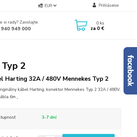
Prihlásenie
EUR
e si rady? Zavolajte.
0
ks
za
0 €
 940 949 000
 Typ 2
l Harting 32A / 480V Mennekes Typ 2
riginálny kábel Harting, konektor Mennekes Typ 2 32A / 480V,
kábla 6m
.
tupnosť
3-7 dní