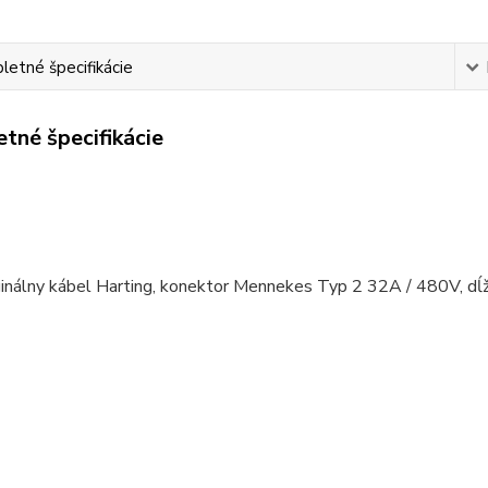
etné špecifikácie
tné špecifikácie
ginálny kábel Harting, konektor Mennekes Typ 2 32A / 480V, dĺ