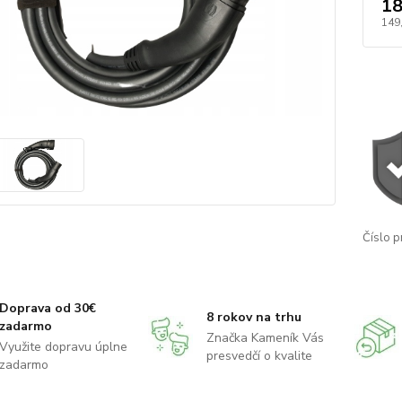
18
149
Číslo p
Doprava od 30€
8 rokov na trhu
zadarmo
Značka Kameník Vás
Využite dopravu úplne
presvedčí o kvalite
zadarmo