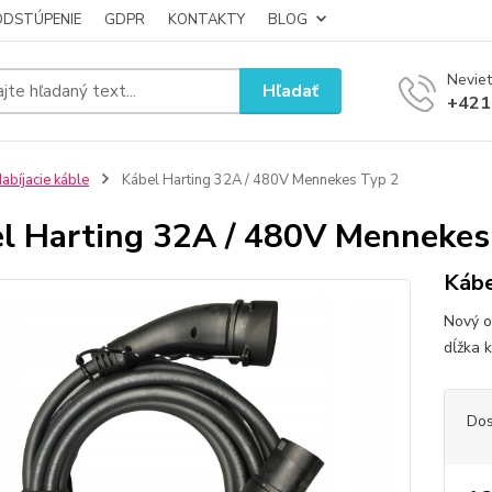
ODSTÚPENIE
GDPR
KONTAKTY
BLOG
Neviet
Hľadať
+421
abíjacie káble
Kábel Harting 32A / 480V Mennekes Typ 2
l Harting 32A / 480V Mennekes
Kábe
Nový o
dĺžka 
Dos