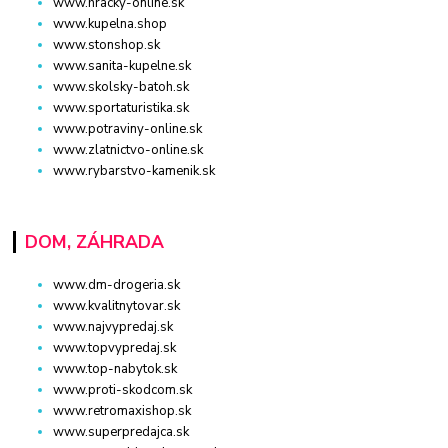
www.hracky-online.sk
www.kupelna.shop
www.stonshop.sk
www.sanita-kupelne.sk
www.skolsky-batoh.sk
www.sportaturistika.sk
www.potraviny-online.sk
www.zlatnictvo-online.sk
www.rybarstvo-kamenik.sk
DOM, ZÁHRADA
www.dm-drogeria.sk
www.kvalitnytovar.sk
www.najvypredaj.sk
www.topvypredaj.sk
www.top-nabytok.sk
www.proti-skodcom.sk
www.retromaxishop.sk
www.superpredajca.sk