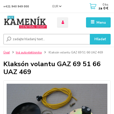
0
ks
EUR
+421 940 949 000
za
0 €
Menu
Hľadať
Úvod
Iná auto elektronika
Klaksón volantu GAZ 69 51 66 UAZ 469
Klaksón volantu GAZ 69 51 66
UAZ 469