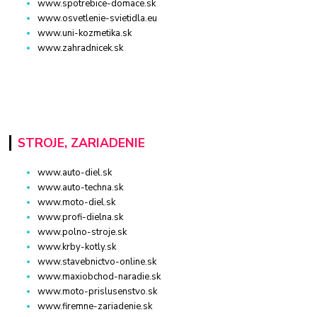
www.spotrebice-domace.sk
www.osvetlenie-svietidla.eu
www.uni-kozmetika.sk
www.zahradnicek.sk
STROJE, ZARIADENIE
www.auto-diel.sk
www.auto-techna.sk
www.moto-diel.sk
www.profi-dielna.sk
www.polno-stroje.sk
www.krby-kotly.sk
www.stavebnictvo-online.sk
www.maxiobchod-naradie.sk
www.moto-prislusenstvo.sk
www.firemne-zariadenie.sk