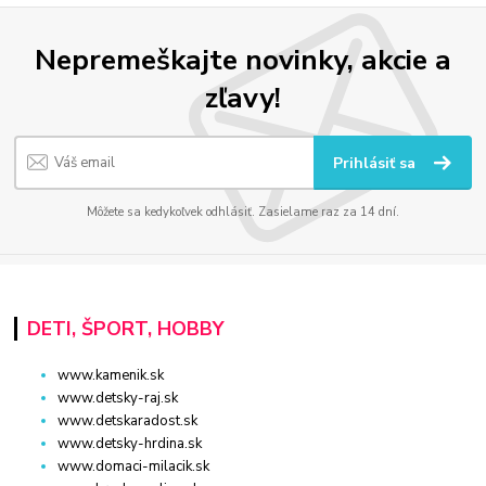
Nepremeškajte novinky, akcie a
zľavy!
Prihlásiť sa
Môžete sa kedykoľvek odhlásiť. Zasielame raz za 14 dní.
DETI, ŠPORT, HOBBY
www.kamenik.sk
www.detsky-raj.sk
www.detskaradost.sk
www.detsky-hrdina.sk
www.domaci-milacik.sk