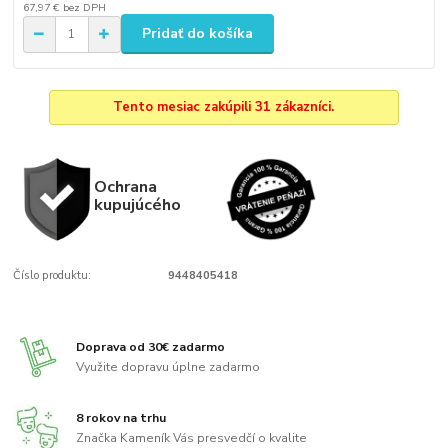
67,97 €
bez DPH
Pridať do košíka
Tento mesiac zakúpili 31 zákazníci.
Ochrana
kupujúcého
Číslo produktu:
9448405418
Doprava od 30€ zadarmo
Využite dopravu úplne zadarmo
8 rokov na trhu
Značka Kameník Vás presvedčí o kvalite