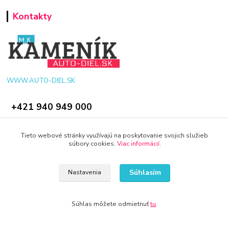
Kontakty
WWW.AUTO-DIEL.SK
+421 940 949 000
info@kamenik.sk
Tieto webové stránky využívajú na poskytovanie svojich služieb
súbory cookies.
Viac informácií
.
Súhlasím
Nastavenia
© 2024 Všetky práva vyhradené KAMENIK.SK
Súhlas môžete odmietnuť
tu
.
Vytvorené na
Eshop-rychlo.sk