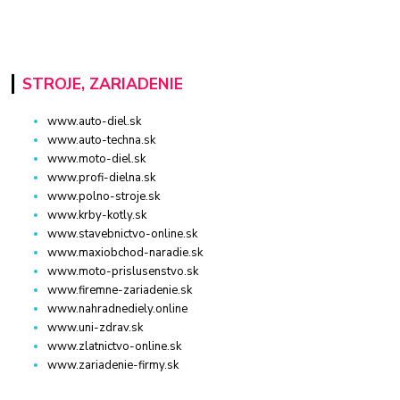
STROJE, ZARIADENIE
www.auto-diel.sk
www.auto-techna.sk
www.moto-diel.sk
www.profi-dielna.sk
www.polno-stroje.sk
www.krby-kotly.sk
www.stavebnictvo-online.sk
www.maxiobchod-naradie.sk
www.moto-prislusenstvo.sk
www.firemne-zariadenie.sk
www.nahradnediely.online
www.uni-zdrav.sk
www.zlatnictvo-online.sk
www.zariadenie-firmy.sk