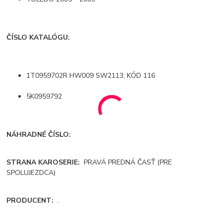
ČÍSLO KATALÓGU:
1T0959702R HW009 SW2113; KÓD 116
5K0959792
NÁHRADNÉ ČÍSLO:
STRANA KAROSERIE:
PRAVÁ PREDNÁ ČASŤ (PRE
SPOLUJEZDCA)
PRODUCENT:
.