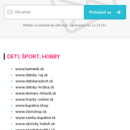
Prihlásiť sa
Môžete sa kedykoľvek odhlásiť. Zasielame raz za 14 dní.
DETI, ŠPORT, HOBBY
www.kamenik.sk
www.detsky-raj.sk
www.detskaradost.sk
www.detsky-hrdina.sk
www.domaci-milacik.sk
www.hracky-online.sk
www.kupelna.shop
www.stonshop.sk
www.sanita-kupelne.sk
www.skolsky-batoh.sk
www.sportaturistika.sk