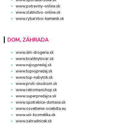
www.potraviny-online.sk
www.zlatnictvo-online.sk
www.rybarstvo-kamenik.sk
DOM, ZÁHRADA
www.dm-drogeria.sk
www.kvalitnytovar.sk
www.najvypredaj.sk
www.topvypredaj.sk
www.top-nabytok.sk
www.proti-skodcom.sk
www.retromaxishop.sk
www.superpredajca.sk
www.spotrebice-domace.sk
www.osvetlenie-svietidla.eu
www.uni-kozmetika.sk
www.zahradnicek.sk