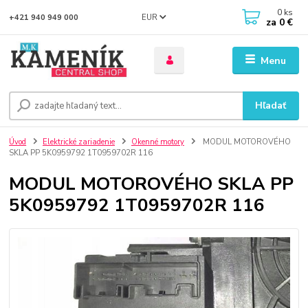
0
ks
EUR
+421 940 949 000
za
0 €
Menu
Hľadať
Úvod
Elektrické zariadenie
Okenné motory
MODUL MOTOROVÉHO
SKLA PP 5K0959792 1T0959702R 116
MODUL MOTOROVÉHO SKLA PP
5K0959792 1T0959702R 116