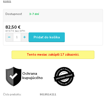
popis
Dostupnosť
3-7 dní
82,50 €
67,07 €
bez DPH
Pridať do košíka
Tento mesiac zakúpili 17 zákazníci.
Ochrana
kupujúcého
Číslo produktu:
9019514211