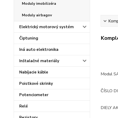
Moduly imobilizéra
Moduly airbagov
Kompl
Elektrický motorový systém
Komple
Čiptuning
Iná auto elektronika
Inštalačné materiály
Nabíjacie káble
Modul SA
Poistkové skrinky
ČÍSLO D
Potenciometer
Relé
DIELY A
Rezistory