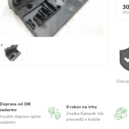
30
250
Číslo p
Doprava od 30€
8 rokov na trhu
zadarmo
Značka Kameník Vás
Využite dopravu úplne
presvedčí o kvalite
zadarmo