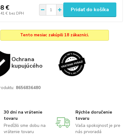
8 €
Pridať do košíka
,41 €
bez DPH
Tento mesiac zakúpili 18 zákazníci.
Ochrana
kupujúcého
roduktu:
8656836480
30 dní na vrátenie
Rýchle doručenie
tovaru
tovaru
Predĺžili sme dobu na
Vaša spokojnosť je pre
vrátenie tovaru
nás prvoradá