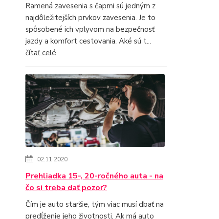
Ramená zavesenia s čapmi sú jedným z
najdôležitejších prvkov zavesenia. Je to
spôsobené ich vplyvom na bezpečnosť
jazdy a komfort cestovania. Aké sú t...
čítať celé
02.11.2020
Prehliadka 15-, 20-ročného auta - na
čo si treba dať pozor?
Čím je auto staršie, tým viac musí dbať na
predĺženie jeho životnosti. Ak má auto