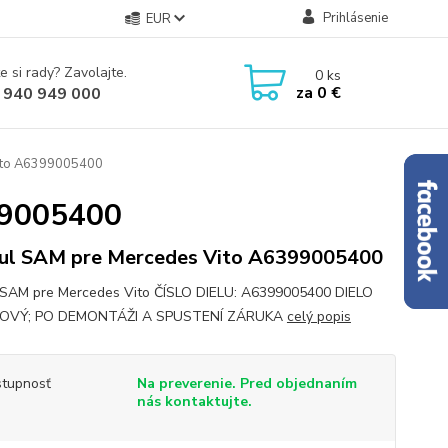
Prihlásenie
EUR
e si rady? Zavolajte.
0
ks
za
0 €
 940 949 000
ito A6399005400
99005400
l SAM pre Mercedes Vito A6399005400
SAM pre Mercedes Vito ČÍSLO DIELU: A6399005400 DIELO
OVÝ; PO DEMONTÁŽI A SPUSTENÍ ZÁRUKA
celý popis
tupnosť
Na preverenie. Pred objednaním
nás kontaktujte.