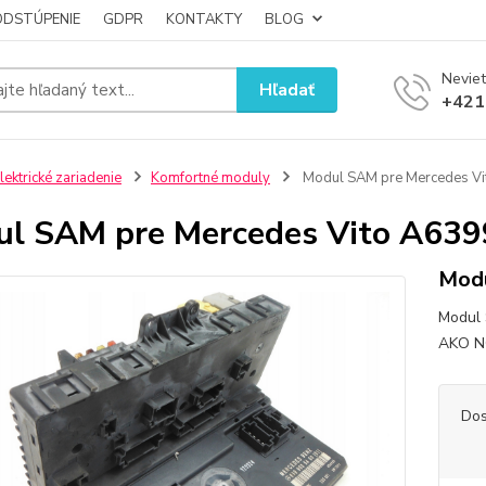
ODSTÚPENIE
GDPR
KONTAKTY
BLOG
Neviet
Hľadať
+421
lektrické zariadenie
Komfortné moduly
Modul SAM pre Mercedes V
l SAM pre Mercedes Vito A63
Modu
Modul 
AKO N
Dos