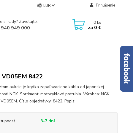
Prihlásenie
EUR
e si rady? Zavolajte.
0
ks
za
0 €
 940 949 000
 VD05EM 8422
tom aukcie je krytka zapaľovacieho kábla od japonskej
nosti NGK. Sortiment: motocyklové potrubia. Výrobca: NGK.
 VD05EM. Číslo objednávky: 8422.
Popis:
tupnosť
3-7 dní