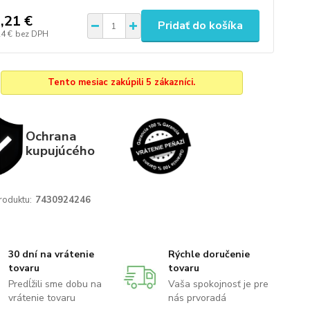
,21 €
Pridať do košíka
24 €
bez DPH
Tento mesiac zakúpili 5 zákazníci.
Ochrana
kupujúcého
roduktu:
7430924246
30 dní na vrátenie
Rýchle doručenie
tovaru
tovaru
Predĺžili sme dobu na
Vaša spokojnosť je pre
vrátenie tovaru
nás prvoradá