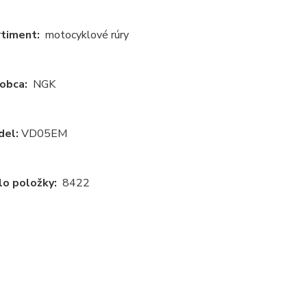
rtiment:
motocyklové rúry
obca:
NGK
del:
VD05EM
lo položky:
8422