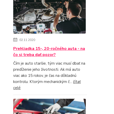
02.11.2020
Prehliadka 15-, 20-ročného auta - na
čo si treba dať pozor?
Čím je auto staršie, tým viac musí dbať na
predĺženie jeho životnosti. Ak má auto
viac ako 15 rokov, je čas na dôkladnú
kontrolu. Ktorým mechanickým č...
čítať
celé