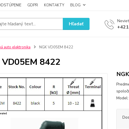
ODSTÚPENIE
GDPR
KONTAKTY
BLOG
Neviet
Hľadať
+421
ná auto elektronika
NGK VD05EM 8422
 VD05EM 8422
NGK
Predme
spoloč
Model:
Dos