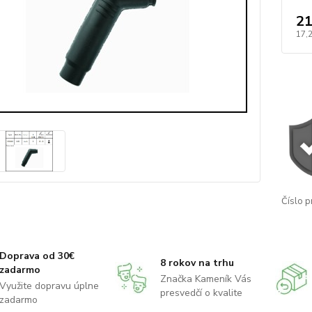
21
17,
Číslo p
Doprava od 30€
8 rokov na trhu
zadarmo
Značka Kameník Vás
Využite dopravu úplne
presvedčí o kvalite
zadarmo