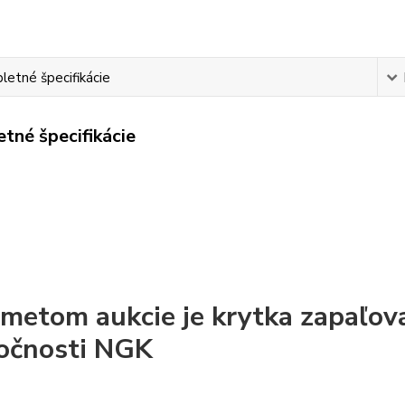
etné špecifikácie
tné špecifikácie
metom aukcie je krytka zapaľova
očnosti NGK