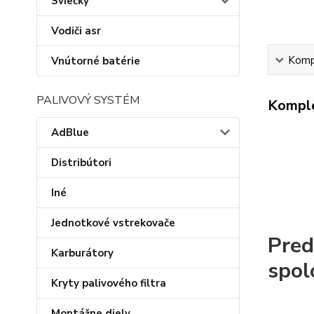
Sviečky
Vodiči asr
Kompl
Vnútorné batérie
PALIVOVÝ SYSTÉM
Komple
AdBlue
Distribútori
Iné
Jednotkové vstrekovače
Pred
Karburátory
spol
Kryty palivového filtra
Montážne diely