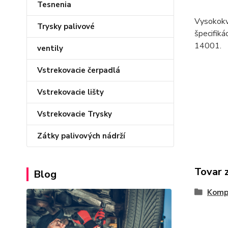
Tesnenia
Vysokokva
Trysky palivové
špecifiká
14001.
ventily
Vstrekovacie čerpadlá
Vstrekovacie lišty
Vstrekovacie Trysky
Zátky palivových nádrží
Tovar 
Blog
Kompl