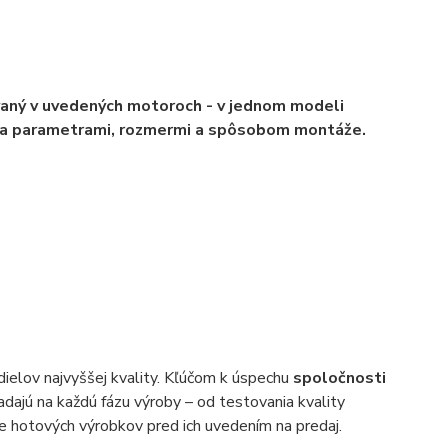
aný v uvedených motoroch - v jednom modeli
íšia parametrami, rozmermi a spôsobom montáže.
elov najvyššej kvality. Kľúčom k úspechu
spoločnosti
hliadajú na každú fázu výroby – od testovania kvality
e hotových výrobkov pred ich uvedením na predaj.