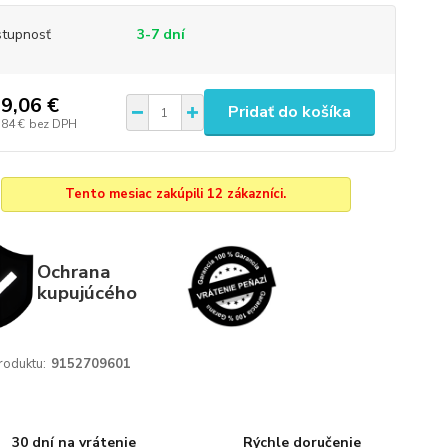
tupnosť
3-7 dní
9,06 €
Pridať do košíka
,84 €
bez DPH
Tento mesiac zakúpili 12 zákazníci.
Ochrana
kupujúcého
roduktu:
9152709601
30 dní na vrátenie
Rýchle doručenie