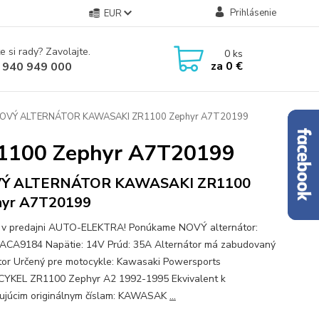
Prihlásenie
EUR
e si rady? Zavolajte.
0
ks
za
0 €
 940 949 000
OVÝ ALTERNÁTOR KAWASAKI ZR1100 Zephyr A7T20199
100 Zephyr A7T20199
Ý ALTERNÁTOR KAWASAKI ZR1100
hyr A7T20199
e v predajni AUTO-ELEKTRA! Ponúkame NOVÝ alternátor:
ACA9184 Napätie: 14V Prúd: 35A Alternátor má zabudovaný
tor Určený pre motocykle: Kawasaki Powersports
YKEL ZR1100 Zephyr A2 1992-1995 Ekvivalent k
ujúcim originálnym číslam: KAWASAK
...