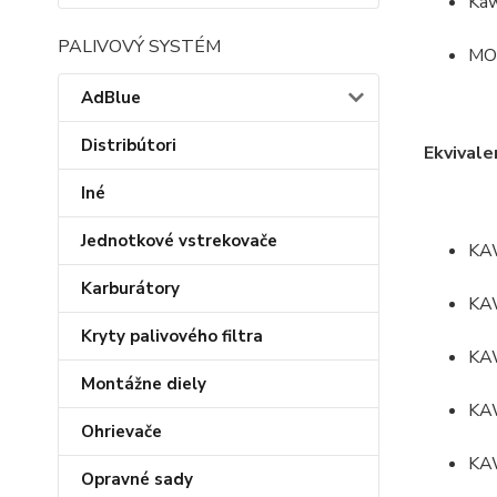
Kaw
PALIVOVÝ SYSTÉM
MO
AdBlue
Distribútori
Ekvivale
Iné
Jednotkové vstrekovače
KA
Karburátory
KA
Kryty palivového filtra
KA
Montážne diely
KA
Ohrievače
KA
Opravné sady