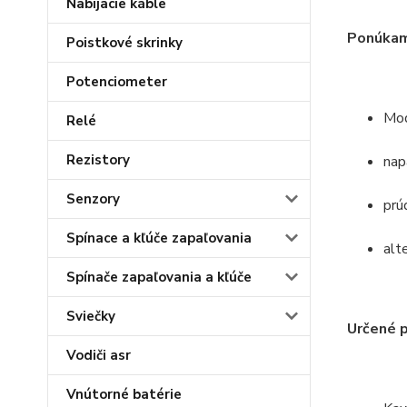
Nabíjacie káble
Ponúkam
Poistkové skrinky
Potenciometer
Mo
Relé
Rezistory
nap
Senzory
prú
Spínace a kľúče zapaľovania
alt
Spínače zapaľovania a kľúče
Sviečky
Určené 
Vodiči asr
Vnútorné batérie