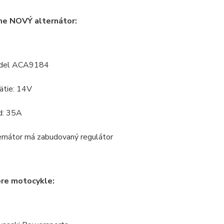
e NOVÝ alternátor:
del ACA9184
ätie: 14V
d: 35A
ernátor má zabudovaný regulátor
pre motocykle: