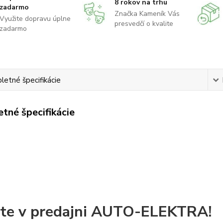
8 rokov na trhu
zadarmo
Značka Kameník Vás
Využite dopravu úplne
presvedčí o kvalite
zadarmo
etné špecifikácie
tné špecifikácie
jte v predajni AUTO-ELEKTRA!