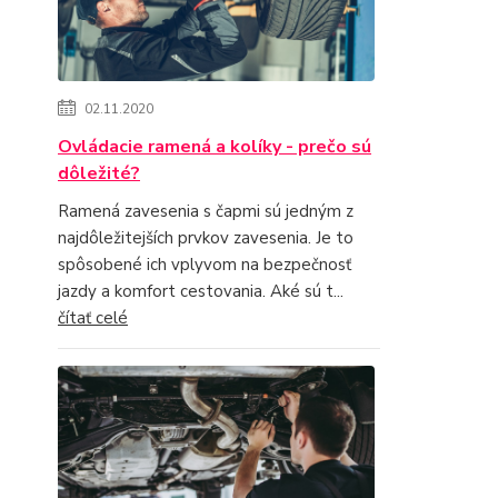
02.11.2020
Ovládacie ramená a kolíky - prečo sú
dôležité?
Ramená zavesenia s čapmi sú jedným z
najdôležitejších prvkov zavesenia. Je to
spôsobené ich vplyvom na bezpečnosť
jazdy a komfort cestovania. Aké sú t...
čítať celé