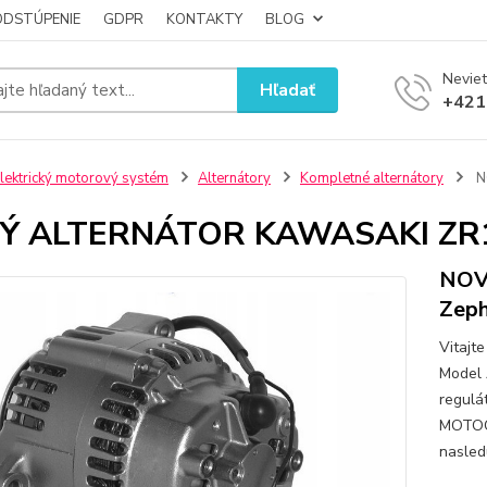
ODSTÚPENIE
GDPR
KONTAKTY
BLOG
Neviet
Hľadať
+421
lektrický motorový systém
Alternátory
Kompletné alternátory
N
Ý ALTERNÁTOR KAWASAKI ZR1
NOV
Zep
Vitajt
Model 
regulá
MOTOC
nasled