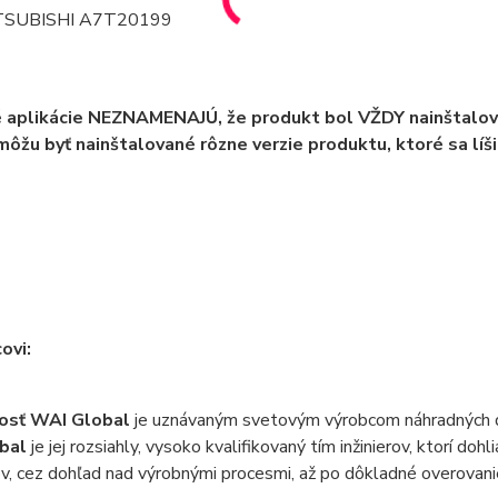
TSUBISHI A7T20199
 aplikácie NEZNAMENAJÚ, že produkt bol VŽDY nainštalov
ôžu byť nainštalované rôzne verzie produktu, ktoré sa l
ovi:
osť WAI Global
je uznávaným svetovým výrobcom náhradných di
bal
je jej rozsiahly, vysoko kvalifikovaný tím inžinierov, ktorí do
v, cez dohľad nad výrobnými procesmi, až po dôkladné overovani