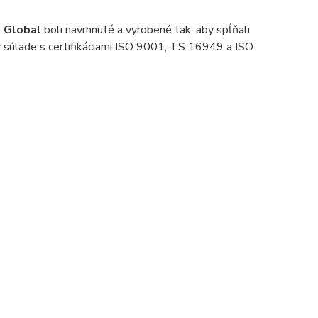
 Global
boli navrhnuté a vyrobené tak, aby spĺňali
v súlade s certifikáciami ISO 9001, TS 16949 a ISO