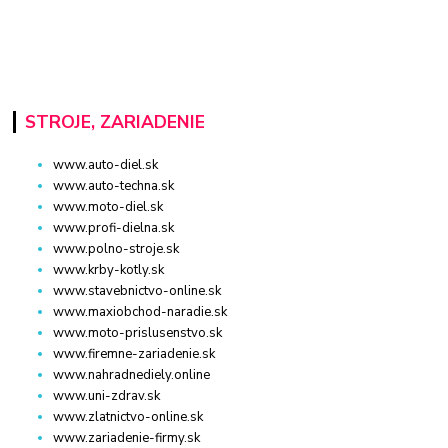
STROJE, ZARIADENIE
www.auto-diel.sk
www.auto-techna.sk
www.moto-diel.sk
www.profi-dielna.sk
www.polno-stroje.sk
www.krby-kotly.sk
www.stavebnictvo-online.sk
www.maxiobchod-naradie.sk
www.moto-prislusenstvo.sk
www.firemne-zariadenie.sk
www.nahradnediely.online
www.uni-zdrav.sk
www.zlatnictvo-online.sk
www.zariadenie-firmy.sk