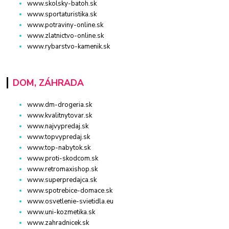
www.skolsky-batoh.sk
www.sportaturistika.sk
www.potraviny-online.sk
www.zlatnictvo-online.sk
www.rybarstvo-kamenik.sk
DOM, ZÁHRADA
www.dm-drogeria.sk
www.kvalitnytovar.sk
www.najvypredaj.sk
www.topvypredaj.sk
www.top-nabytok.sk
www.proti-skodcom.sk
www.retromaxishop.sk
www.superpredajca.sk
www.spotrebice-domace.sk
www.osvetlenie-svietidla.eu
www.uni-kozmetika.sk
www.zahradnicek.sk