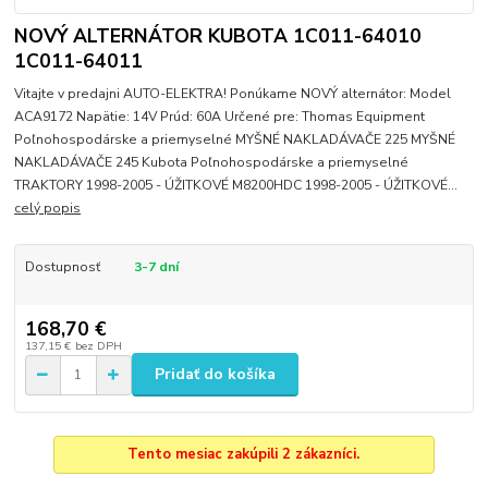
NOVÝ ALTERNÁTOR KUBOTA 1C011-64010
1C011-64011
Vitajte v predajni AUTO-ELEKTRA! Ponúkame NOVÝ alternátor: Model
ACA9172 Napätie: 14V Prúd: 60A Určené pre: Thomas Equipment
Poľnohospodárske a priemyselné MYŠNÉ NAKLADÁVAČE 225 MYŠNÉ
NAKLADÁVAČE 245 Kubota Poľnohospodárske a priemyselné
TRAKTORY 1998-2005 - ÚŽITKOVÉ M8200HDC 1998-2005 - ÚŽITKOVÉ...
celý popis
Dostupnosť
3-7 dní
168,70 €
137,15 €
bez DPH
Pridať do košíka
Tento mesiac zakúpili 2 zákazníci.