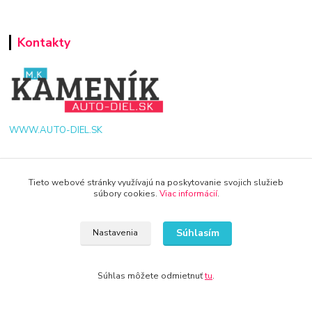
Kontakty
WWW.AUTO-DIEL.SK
+421 940 949 000
Tieto webové stránky využívajú na poskytovanie svojich služieb
info@kamenik.sk
súbory cookies.
Viac informácií
.
Súhlasím
Nastavenia
Súhlas môžete odmietnuť
tu
.
© 2024 Všetky práva vyhradené KAMENIK.SK
Vytvorené na
Eshop-rychlo.sk