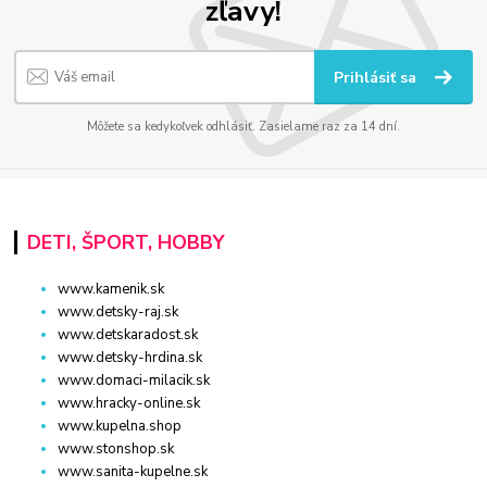
zľavy!
Prihlásiť sa
Môžete sa kedykoľvek odhlásiť. Zasielame raz za 14 dní.
DETI, ŠPORT, HOBBY
www.kamenik.sk
www.detsky-raj.sk
www.detskaradost.sk
www.detsky-hrdina.sk
www.domaci-milacik.sk
www.hracky-online.sk
www.kupelna.shop
www.stonshop.sk
www.sanita-kupelne.sk