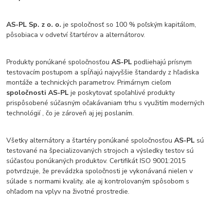
AS-PL Sp. z o. o.
je spoločnosť so 100 % poľským kapitálom,
pôsobiaca v odvetví štartérov a alternátorov.
Produkty ponúkané spoločnosťou
AS-PL
podliehajú prísnym
testovacím postupom a spĺňajú najvyššie štandardy z hľadiska
montáže a technických parametrov. Primárnym cieľom
spoločnosti AS-PL
je poskytovať spoľahlivé produkty
prispôsobené súčasným očakávaniam trhu s využitím moderných
technológií , čo je zároveň aj jej poslaním.
Všetky alternátory a štartéry ponúkané spoločnosťou
AS-PL
sú
testované na špecializovaných strojoch a výsledky testov sú
súčasťou ponúkaných produktov. Certifikát ISO 9001:2015
potvrdzuje, že prevádzka spoločnosti je vykonávaná nielen v
súlade s normami kvality, ale aj kontrolovaným spôsobom s
ohľadom na vplyv na životné prostredie.