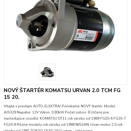
NOVÝ ŠTARTÉR KOMATSU URVAN 2.0 TCM FG
15 20.
Vitajte v predajni AUTO-ELEKTRA! Ponúkame NOVÝ štartér: Model:
AJS329 Napätie: 12V Výkon: 0,80kW Počet zubov: 8 Určený pre
nasledujúce vozidlá: KOMATSU DT11 rok výroby od 1989 FG20-6 FG20-7
FG20-8 Rôzne modely rok výroby od 1988 NISSAN Urvan motor 2.0 rok
výroby od 1981 TCM FG 15 FG 20 O cene...
celý popis