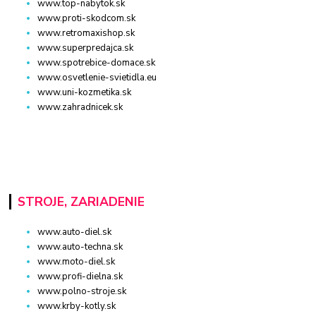
www.top-nabytok.sk
www.proti-skodcom.sk
www.retromaxishop.sk
www.superpredajca.sk
www.spotrebice-domace.sk
www.osvetlenie-svietidla.eu
www.uni-kozmetika.sk
www.zahradnicek.sk
STROJE, ZARIADENIE
www.auto-diel.sk
www.auto-techna.sk
www.moto-diel.sk
www.profi-dielna.sk
www.polno-stroje.sk
www.krby-kotly.sk