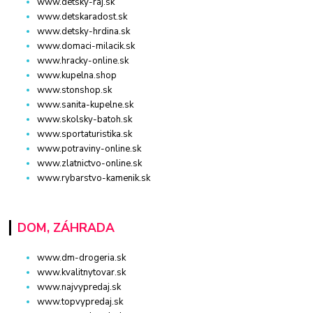
www.detsky-raj.sk
www.detskaradost.sk
www.detsky-hrdina.sk
www.domaci-milacik.sk
www.hracky-online.sk
www.kupelna.shop
www.stonshop.sk
www.sanita-kupelne.sk
www.skolsky-batoh.sk
www.sportaturistika.sk
www.potraviny-online.sk
www.zlatnictvo-online.sk
www.rybarstvo-kamenik.sk
DOM, ZÁHRADA
www.dm-drogeria.sk
www.kvalitnytovar.sk
www.najvypredaj.sk
www.topvypredaj.sk