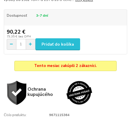
Dostupnosť
3-7 dní
90,22 €
73,35 €
bez DPH
Pridať do košíka
Tento mesiac zakúpili 2 zákazníci.
Ochrana
kupujúcého
Číslo produktu:
9671115364