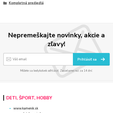
Kompletná predjedlá
Nepremeškajte novinky, akcie a
zľavy!
Prihlásiť sa
Môžete sa kedykoľvek odhlásiť. Zasielame raz za 14 dní.
DETI, ŠPORT, HOBBY
www.kamenik.sk