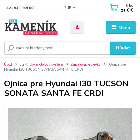
0
ks
EUR
+421 940 949 000
za
0 €
Menu
Hľadať
Úvod
Elektrický motorový systém
Zapaľovacie cievky
Ojnica pre
Hyundai I30 TUCSON SONATA SANTA FE CRDI
Ojnica pre Hyundai I30 TUCSON
SONATA SANTA FE CRDI