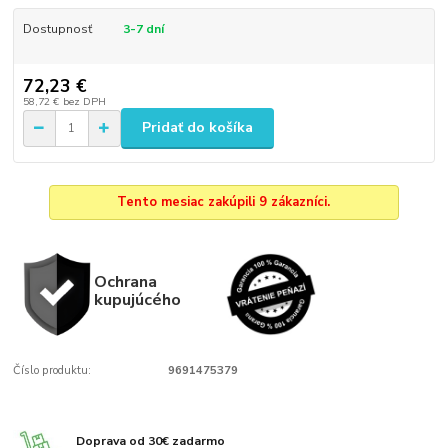
Dostupnosť
3-7 dní
72,23 €
58,72 €
bez DPH
Pridať do košíka
Tento mesiac zakúpili 9 zákazníci.
Ochrana
kupujúcého
Číslo produktu:
9691475379
Doprava od 30€ zadarmo