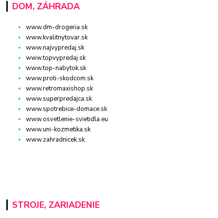
DOM, ZÁHRADA
www.dm-drogeria.sk
www.kvalitnytovar.sk
www.najvypredaj.sk
www.topvypredaj.sk
www.top-nabytok.sk
www.proti-skodcom.sk
www.retromaxishop.sk
www.superpredajca.sk
www.spotrebice-domace.sk
www.osvetlenie-svietidla.eu
www.uni-kozmetika.sk
www.zahradnicek.sk
STROJE, ZARIADENIE