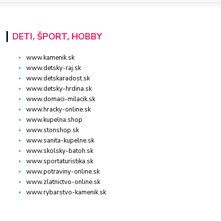
DETI, ŠPORT, HOBBY
www.kamenik.sk
www.detsky-raj.sk
www.detskaradost.sk
www.detsky-hrdina.sk
www.domaci-milacik.sk
www.hracky-online.sk
www.kupelna.shop
www.stonshop.sk
www.sanita-kupelne.sk
www.skolsky-batoh.sk
www.sportaturistika.sk
www.potraviny-online.sk
www.zlatnictvo-online.sk
www.rybarstvo-kamenik.sk