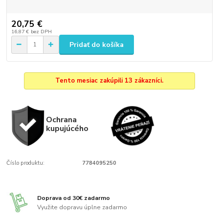
20,75 €
16,87 €
bez DPH
Pridať do košíka
Tento mesiac zakúpili 13 zákazníci.
Ochrana
kupujúcého
Číslo produktu:
7784095250
Doprava od 30€ zadarmo
Využite dopravu úplne zadarmo