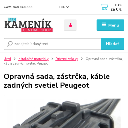
0
ks
EUR
+421 940 949 000
za
0 €
Menu
Hľadať
Úvod
Inštalačné materiály
Drôtené zväzky
Opravná sada, zástrčka,
káble zadných svetiel Peugeot
Opravná sada, zástrčka, káble
zadných svetiel Peugeot