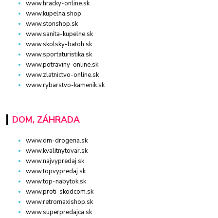
www.hracky-online.sk
www.kupelna.shop
www.stonshop.sk
www.sanita-kupelne.sk
www.skolsky-batoh.sk
www.sportaturistika.sk
www.potraviny-online.sk
www.zlatnictvo-online.sk
www.rybarstvo-kamenik.sk
DOM, ZÁHRADA
www.dm-drogeria.sk
www.kvalitnytovar.sk
www.najvypredaj.sk
www.topvypredaj.sk
www.top-nabytok.sk
www.proti-skodcom.sk
www.retromaxishop.sk
www.superpredajca.sk