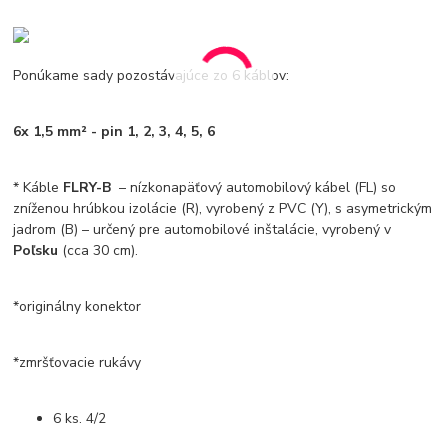
Ponúkame sady pozostávajúce zo 6 káblov:
6x 1,5 mm² - pin 1, 2, 3, 4, 5, 6
* Káble
FLRY-B
– nízkonapäťový automobilový kábel (FL) so
zníženou hrúbkou izolácie (R), vyrobený z PVC (Y), s asymetrickým
jadrom (B) – určený pre automobilové inštalácie, vyrobený v
Poľsku
(cca 30 cm).
*originálny konektor
*zmršťovacie rukávy
6 ks. 4/2