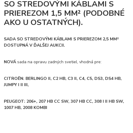
SO STREDOVÝMI KÁBLAMI S
PRIEREZOM 1,5 MM² (PODOBNÉ
AKO U OSTATNÝCH).
SADA SO STREDOVÝMI KÁBLAMI S PRIEREZOM 2,5 MM²
DOSTUPNÁ V ĎALŠEJ AUKCII.
NOVÁ
sada na opravu zadných svetiel, vhodná pre:
CITROËN: BERLINGO II, C2 HB, C3 II, C4, C5, DS3, DS4 HB,
JUMPY I II III,
PEUGEOT: 206+, 207 HB CC SW, 307 HB CC, 308 I II HB SW,
1007 HB, 2008 KOMBI