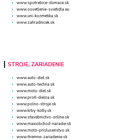
www.spotrebice-domace.sk
www.osvetlenie-svietidla.eu
www.uni-kozmetika.sk
www.zahradnicek.sk
STROJE, ZARIADENIE
www.auto-diel.sk
www.auto-techna.sk
www.moto-diel.sk
www.profi-dielna.sk
www.polno-stroje.sk
www.krby-kotly.sk
www.stavebnictvo-online.sk
www.maxiobchod-naradie.sk
www.moto-prislusenstvo.sk
www.firemne-zariadenie.sk