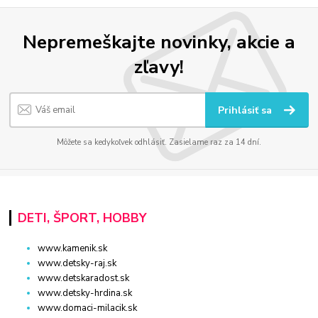
Nepremeškajte novinky, akcie a
zľavy!
Prihlásiť sa
Môžete sa kedykoľvek odhlásiť. Zasielame raz za 14 dní.
DETI, ŠPORT, HOBBY
www.kamenik.sk
www.detsky-raj.sk
www.detskaradost.sk
www.detsky-hrdina.sk
www.domaci-milacik.sk