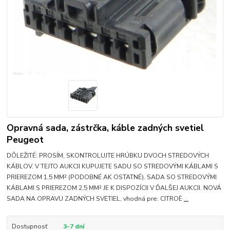
Opravná sada, zástrčka, káble zadných svetiel
Peugeot
DÔLEŽITÉ: PROSÍM, SKONTROLUJTE HRÚBKU DVOCH STREDOVÝCH
KÁBLOV. V TEJTO AUKCII KUPUJETE SADU SO STREDOVÝMI KÁBLAMI S
PRIEREZOM 1,5 MM² (PODOBNÉ AK OSTATNÉ). SADA SO STREDOVÝMI
KÁBLAMI S PRIEREZOM 2,5 MM² JE K DISPOZÍCII V ĎALŠEJ AUKCII. NOVÁ
SADA NA OPRAVU ZADNÝCH SVETIEL, vhodná pre: CITROË
...
Dostupnosť
3-7 dní