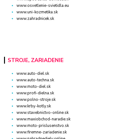
www.osvetlenie-svietidla.eu
www.uni-kozmetika.sk
www.zahradnicek.sk
STROJE, ZARIADENIE
www.auto-diel.sk
www.auto-techna.sk
www.moto-diel.sk
www.profi-dielna.sk
www.polno-stroje.sk
www.krby-kotly.sk
www.stavebnictvo-online.sk
www.maxiobchod-naradie.sk
www.moto-prislusenstvo.sk
www.firemne-zariadenie.sk
www.nahradnediely.online