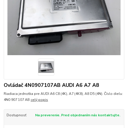
Ovládač 4N0907107AB AUDI A6 A7 A8
Riadiaca jednotka pre AUDI A6 C8 (4K), A7 (4K8), A8 D5 (4N). Číslo dielu:
4N0 907 107 AB
celý popis
Dostupnosť
Na preverenie. Pred objednaním nás kontaktujte.