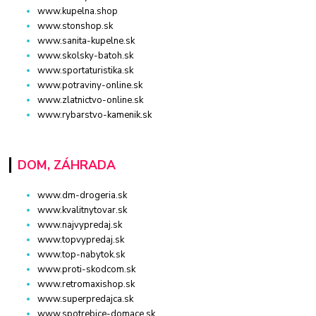
www.kupelna.shop
www.stonshop.sk
www.sanita-kupelne.sk
www.skolsky-batoh.sk
www.sportaturistika.sk
www.potraviny-online.sk
www.zlatnictvo-online.sk
www.rybarstvo-kamenik.sk
DOM, ZÁHRADA
www.dm-drogeria.sk
www.kvalitnytovar.sk
www.najvypredaj.sk
www.topvypredaj.sk
www.top-nabytok.sk
www.proti-skodcom.sk
www.retromaxishop.sk
www.superpredajca.sk
www.spotrebice-domace.sk