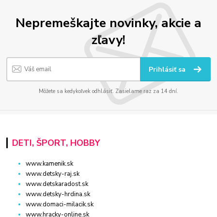
Nepremeškajte novinky, akcie a
zľavy!
Prihlásiť sa
Môžete sa kedykoľvek odhlásiť. Zasielame raz za 14 dní.
DETI, ŠPORT, HOBBY
www.kamenik.sk
www.detsky-raj.sk
www.detskaradost.sk
www.detsky-hrdina.sk
www.domaci-milacik.sk
www.hracky-online.sk