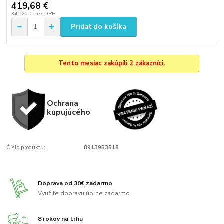
419,68 €
341,20 €
bez DPH
Pridať do košíka
Tento mesiac zakúpili 2 zákazníci.
Ochrana
kupujúcého
Číslo produktu:
8913953518
Doprava od 30€ zadarmo
Využite dopravu úplne zadarmo
8 rokov na trhu