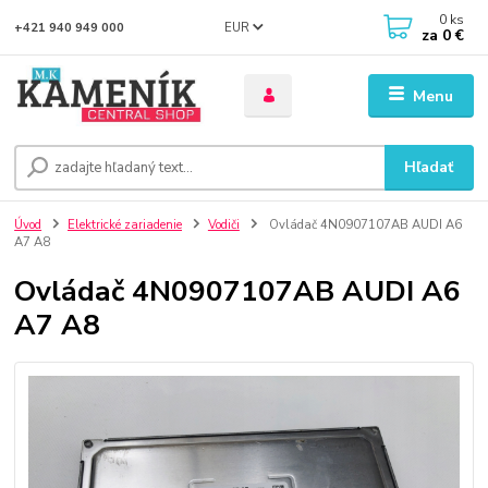
0
ks
EUR
+421 940 949 000
za
0 €
Menu
Hľadať
Úvod
Elektrické zariadenie
Vodiči
Ovládač 4N0907107AB AUDI A6
A7 A8
Ovládač 4N0907107AB AUDI A6
A7 A8