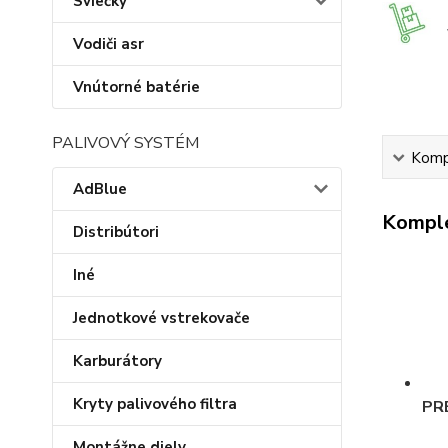
Sviečky
Vodiči asr
Vnútorné batérie
PALIVOVÝ SYSTÉM
Kompl
AdBlue
Komple
Distribútori
Iné
Jednotkové vstrekovače
Karburátory
Kryty palivového filtra
PR
Montážne diely