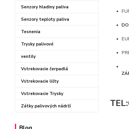
Senzory hladiny paliva
FU
Senzory teploty paliva
DO
Tesnenia
EU
Trysky palivové
PR
ventily
Vstrekovacie čerpadlá
ZÁ
Vstrekovacie lišty
Vstrekovacie Trysky
TEL
Zátky palivových nádrží
Blog