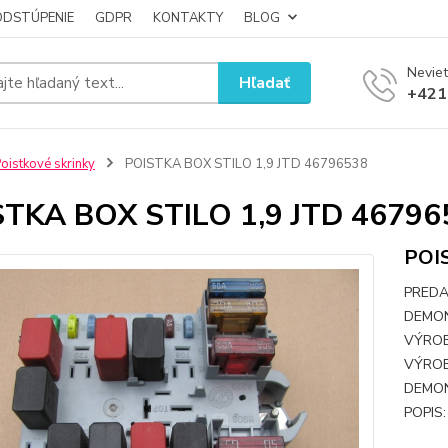
ODSTÚPENIE
GDPR
KONTAKTY
BLOG
Neviet
Hľadať
+421
oistkové skrinky
POISTKA BOX STILO 1,9 JTD 46796538
TKA BOX STILO 1,9 JTD 46796
POI
PREDA
DEMON
VÝROB
VÝROB
DEMON
POPIS: 