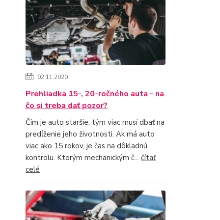
02.11.2020
Prehliadka 15-, 20-ročného auta - na
čo si treba dať pozor?
Čím je auto staršie, tým viac musí dbať na
predĺženie jeho životnosti. Ak má auto
viac ako 15 rokov, je čas na dôkladnú
kontrolu. Ktorým mechanickým č...
čítať
celé