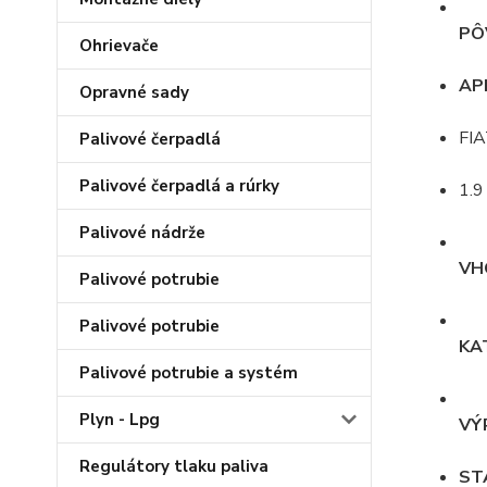
PÔ
Ohrievače
AP
Opravné sady
FIA
Palivové čerpadlá
Palivové čerpadlá a rúrky
1.9
Palivové nádrže
VH
Palivové potrubie
Palivové potrubie
KA
Palivové potrubie a systém
Plyn - Lpg
VÝ
Regulátory tlaku paliva
ST