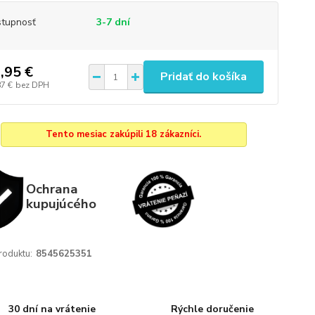
tupnosť
3-7 dní
,95 €
Pridať do košíka
87 €
bez DPH
Tento mesiac zakúpili 18 zákazníci.
Ochrana
kupujúcého
roduktu:
8545625351
30 dní na vrátenie
Rýchle doručenie