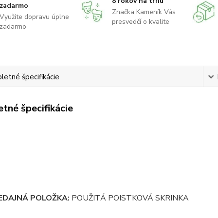
8 rokov na trhu
zadarmo
Značka Kameník Vás
Využite dopravu úplne
presvedčí o kvalite
zadarmo
etné špecifikácie
tné špecifikácie
EDAJNÁ POLOŽKA:
POUŽITÁ POISTKOVÁ SKRINKA