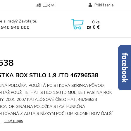
Prihlásenie
EUR
e si rady? Zavolajte.
0
ks
za
0 €
 940 949 000
538
STKA BOX STILO 1,9 JTD 46796538
JNÁ POLOŽKA: POUŽITÁ POISTKOVÁ SKRINKA PÔVOD:
TÁŽ POUŽITIE: FIAT STILO 1.9 JTD MULTIJET PASÍ NA ROK
Y: 2001-2007 KATALÓGOVÉ ČÍSLO FIAT: 46796538
CA: ORIGINÁLNA POLOŽKA STAV: FUNKČNÁ -
TOVANÁ Z AUTA S NÍZKYM POČTOM KILOMETROV ĎALŠÍ
...
celý popis