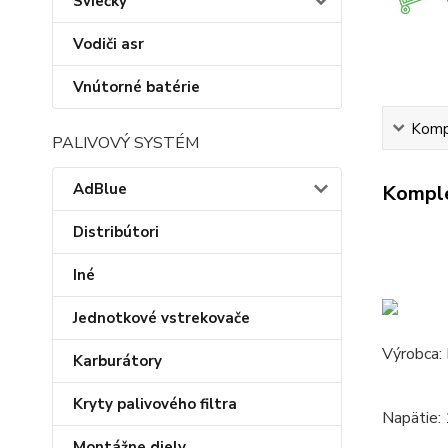
Sviečky
Vodiči asr
Vnútorné batérie
Kompl
PALIVOVÝ SYSTÉM
AdBlue
Komple
Distribútori
Iné
Jednotkové vstrekovače
Výrobca
Karburátory
Kryty palivového filtra
Napätie:
Montážne diely