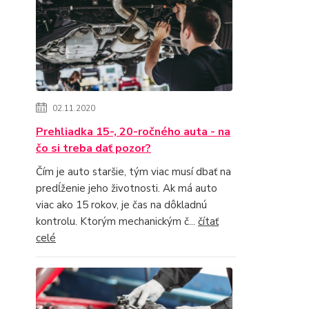
02.11.2020
Prehliadka 15-, 20-ročného auta - na
čo si treba dať pozor?
Čím je auto staršie, tým viac musí dbať na
predĺženie jeho životnosti. Ak má auto
viac ako 15 rokov, je čas na dôkladnú
kontrolu. Ktorým mechanickým č...
čítať
celé