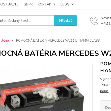
ODSTÚPENIE
GDPR
KONTAKTY
BLOG
Neviet
Hľadať
+421
atérie
POMOCNÁ BATÉRIA MERCEDES W211 E-FIAMM CLASS
OCNÁ BATÉRIA MERCEDES W2
POM
FIA
Výrobc
190A P
popis
Dos