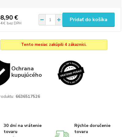
8,90 €
Pridať do košíka
54 €
bez DPH
Tento mesiac zakúpili 4 zákazníci.
Ochrana
kupujúcého
roduktu:
6636517526
30 dní na vrátenie
Rýchle doručenie
tovaru
tovaru