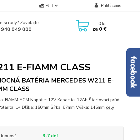
Prihlásenie
EUR
e si rady? Zavolajte.
0
ks
za
0 €
 940 949 000
11 E-FIAMM CLASS
OCNÁ BATÉRIA MERCEDES W211 E-
MM CLASS
a: FIAMM AGM Napätie: 12V Kapacita: 12Ah Štartovací prúd:
olarita: L+ Dĺžka: 150mm Šírka: 87mm Výška: 145mm
celý
tupnosť
3-7 dní