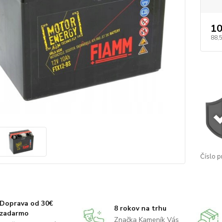
10
88,
Číslo p
Doprava od 30€
8 rokov na trhu
zadarmo
Značka Kameník Vás