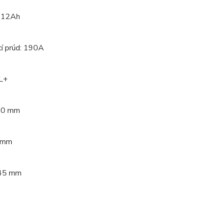
: 12Ah
cí prúd: 190A
 L+
50 mm
7 mm
145 mm