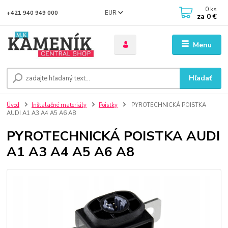
0
ks
EUR
+421 940 949 000
za
0 €
Menu
Hľadať
Úvod
Inštalačné materiály
Poistky
PYROTECHNICKÁ POISTKA
AUDI A1 A3 A4 A5 A6 A8
PYROTECHNICKÁ POISTKA AUDI
A1 A3 A4 A5 A6 A8