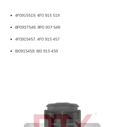
4F0915519, 4F0 915 519
8P0937548, 8P0 937 548
4F0915457, 4F0 915 457
8J0915459, 8J0 915 459