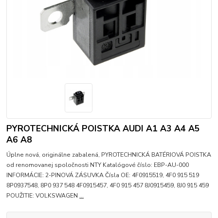
PYROTECHNICKÁ POISTKA AUDI A1 A3 A4 A5
A6 A8
Úplne nová, originálne zabalená, PYROTECHNICKÁ BATÉRIOVÁ POISTKA
od renomovanej spoločnosti NTY Katalógové číslo: EBP-AU-000
INFORMÁCIE: 2-PINOVÁ ZÁSUVKA Čísla OE: 4F0915519, 4F0 915 519
8P0937548, 8P0 937 548 4F0915457, 4F0 915 457 8J0915459, 8J0 915 459
POUŽITIE: VOLKSWAGEN
...