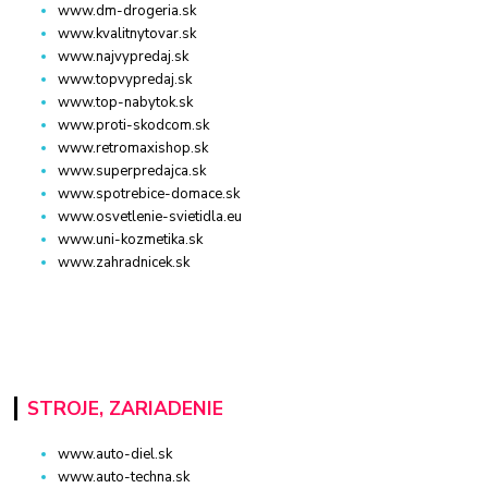
www.dm-drogeria.sk
www.kvalitnytovar.sk
www.najvypredaj.sk
www.topvypredaj.sk
www.top-nabytok.sk
www.proti-skodcom.sk
www.retromaxishop.sk
www.superpredajca.sk
www.spotrebice-domace.sk
www.osvetlenie-svietidla.eu
www.uni-kozmetika.sk
www.zahradnicek.sk
STROJE, ZARIADENIE
www.auto-diel.sk
www.auto-techna.sk