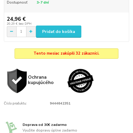
Dostupnosť
3-7 dní
24,96 €
20,29 €
bez DPH
Pridať do košíka
Tento mesiac zakúpili 32 zákazníci.
Ochrana
kupujúcého
Číslo produktu:
9444642351
Doprava od 30€ zadarmo
Využite dopravu úplne zadarmo