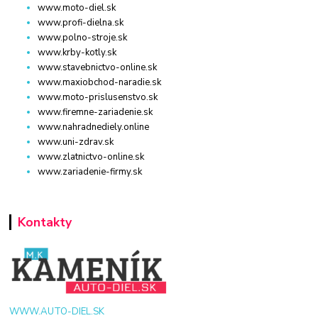
www.moto-diel.sk
www.profi-dielna.sk
www.polno-stroje.sk
www.krby-kotly.sk
www.stavebnictvo-online.sk
www.maxiobchod-naradie.sk
www.moto-prislusenstvo.sk
www.firemne-zariadenie.sk
www.nahradnediely.online
www.uni-zdrav.sk
www.zlatnictvo-online.sk
www.zariadenie-firmy.sk
Kontakty
WWW.AUTO-DIEL.SK