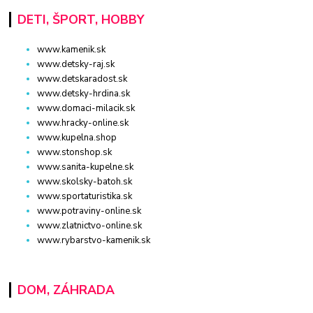
DETI, ŠPORT, HOBBY
www.kamenik.sk
www.detsky-raj.sk
www.detskaradost.sk
www.detsky-hrdina.sk
www.domaci-milacik.sk
www.hracky-online.sk
www.kupelna.shop
www.stonshop.sk
www.sanita-kupelne.sk
www.skolsky-batoh.sk
www.sportaturistika.sk
www.potraviny-online.sk
www.zlatnictvo-online.sk
www.rybarstvo-kamenik.sk
DOM, ZÁHRADA