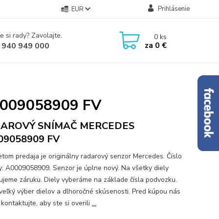
Prihlásenie
EUR
e si rady? Zavolajte.
0
ks
za
0 €
 940 949 000
009058909 FV
AROVÝ SNÍMAČ MERCEDES
09058909 FV
tom predaja je originálny radarový senzor Mercedes. Číslo
y: A0009058909. Senzor je úplne nový. Na všetky diely
ujeme záruku. Diely vyberáme na základe čísla podvozku.
eľký výber dielov a dlhoročné skúsenosti. Pred kúpou nás
kontaktujte, aby ste si overili
...