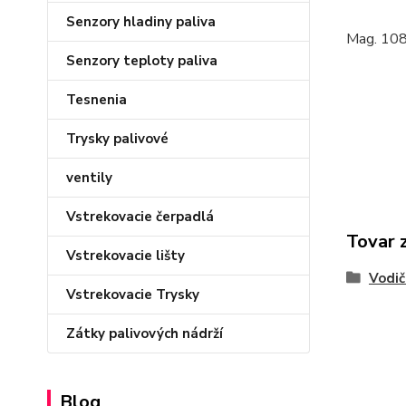
Senzory hladiny paliva
Mag. 10
Senzory teploty paliva
Tesnenia
Trysky palivové
ventily
Vstrekovacie čerpadlá
Tovar 
Vstrekovacie lišty
Vodič
Vstrekovacie Trysky
Zátky palivových nádrží
Blog