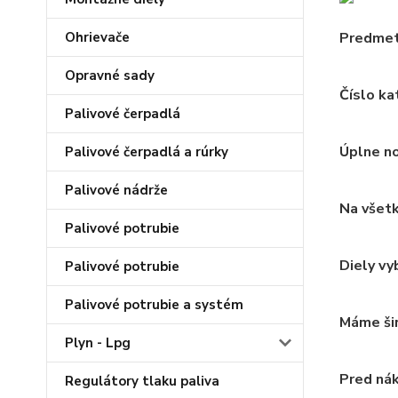
Predmeto
Ohrievače
Opravné sady
Číslo k
Palivové čerpadlá
Úplne n
Palivové čerpadlá a rúrky
Palivové nádrže
Na všetk
Palivové potrubie
Diely vy
Palivové potrubie
Palivové potrubie a systém
Máme šir
Plyn - Lpg
Pred nák
Regulátory tlaku paliva