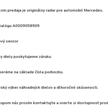
m predaja je originálny radar pre automobil Mercedes.
atalógu A0009058909
ový senzor
y diely poskytujeme záruku.
beráme na základe čísla podvozku.
oký výber náhradných dielov a dlhoročné skúsenosti.
upom nás prosím kontaktujte a overte si dostupnosť pro