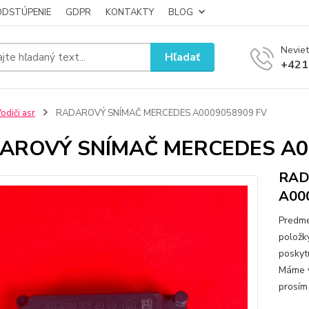
ODSTÚPENIE
GDPR
KONTAKTY
BLOG
Neviet
Hľadať
+421
odiči asr
RADAROVÝ SNÍMAČ MERCEDES A0009058909 FV
AROVÝ SNÍMAČ MERCEDES A0
RAD
A00
Predme
položk
poskyt
Máme v
prosím 