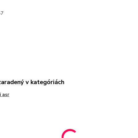
87
zaradený v kategóriách
i asr