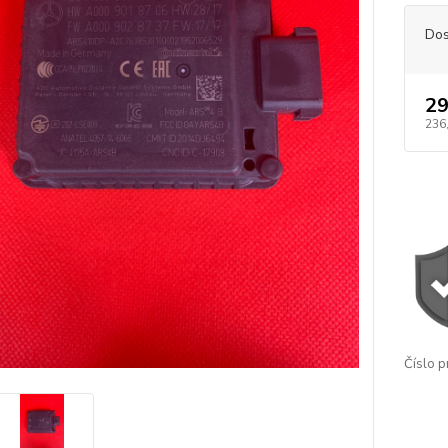
Dos
29
236
Číslo p