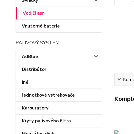
Sviečky
Vodiči asr
Vnútorné batérie
PALIVOVÝ SYSTÉM
AdBlue
Distribútori
Kompl
Iné
Jednotkové vstrekovače
Komple
Karburátory
Kryty palivového filtra
Montážne diely