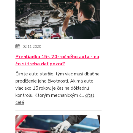
02.11.2020
Prehliadka 15-, 20-ročného auta - na
čo si treba dať pozor?
Čím je auto staršie, tým viac musí dbať na
predĺženie jeho životnosti. Ak má auto
viac ako 15 rokov, je čas na dôkladnú
kontrolu. Ktorým mechanickým č...
čítať
celé