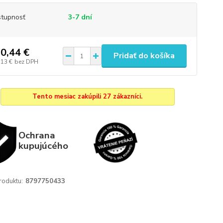
tupnosť
3-7 dní
0,44 €
Pridať do košíka
,13 €
bez DPH
Tento mesiac zakúpili 27 zákazníci.
Ochrana
kupujúcého
roduktu:
8797750433