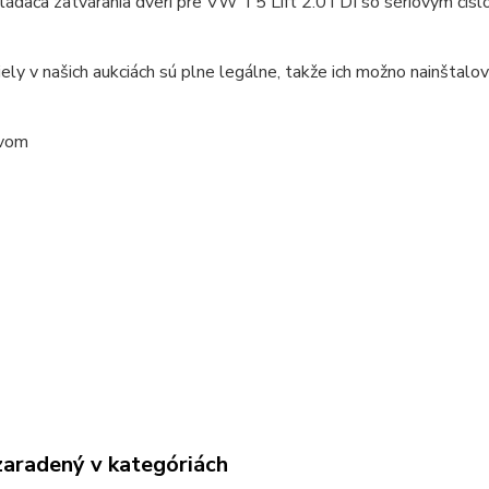
ládača zatvárania dverí pre VW T5 Lift 2.0TDI so sériovým č
ely v našich aukciách sú plne legálne, takže ich možno nainšta
avom
zaradený v kategóriách