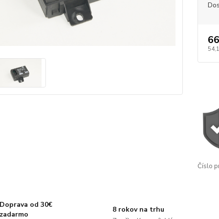
Dos
66
54,
Číslo p
Doprava od 30€
8 rokov na trhu
zadarmo