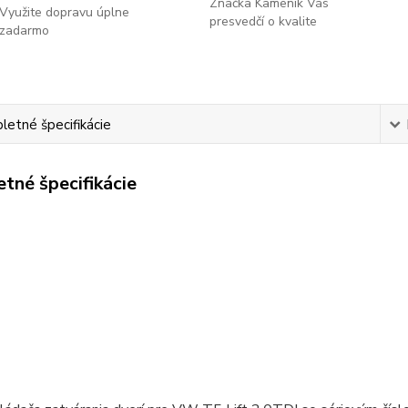
Značka Kameník Vás
Využite dopravu úplne
presvedčí o kvalite
zadarmo
etné špecifikácie
tné špecifikácie