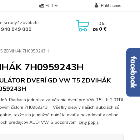
Prihlásenie
EUR
e si rady? Zavolajte.
0
ks
za
0 €
 940 949 000
5 ZDVIHÁK 7H0959243H
IHÁK 7H0959243H
ULÁTOR DVERÍ GD VW T5 ZDVIHÁK
959243H
deň. Riadiaca jednotka zatvárania dverí pre VW T5 Lift 2.0TDI
iovým číslom 7H0959243H. Všetky diely v našich aukciách sú
egálne, takže ich je možné nainštalovať a nakódovať v online
och predajcov AUDI VW. S pozdravom,
celý popis