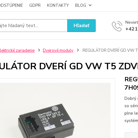
ODSTÚPENIE
GDPR
KONTAKTY
BLOG
Neviet
Hľadať
+421
lektrické zariadenie
Dverové moduly
REGULÁTOR DVERÍ GD VW T
ULÁTOR DVERÍ GD VW T5 ZDV
REG
7H0
Dobrý 
so sér
plne l
systém