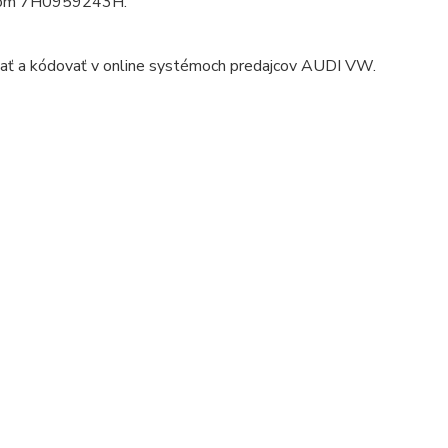
íslom 7H0959243H.
lovať a kódovať v online systémoch predajcov AUDI VW.