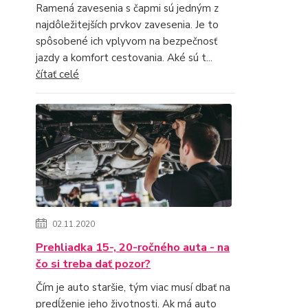
Ramená zavesenia s čapmi sú jedným z
najdôležitejších prvkov zavesenia. Je to
spôsobené ich vplyvom na bezpečnosť
jazdy a komfort cestovania. Aké sú t...
čítať celé
02.11.2020
Prehliadka 15-, 20-ročného auta - na
čo si treba dať pozor?
Čím je auto staršie, tým viac musí dbať na
predĺženie jeho životnosti. Ak má auto