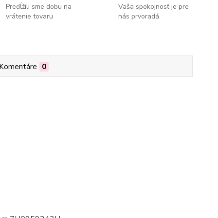
Predĺžili sme dobu na
Vaša spokojnosť je pre
vrátenie tovaru
nás prvoradá
Komentáre
0