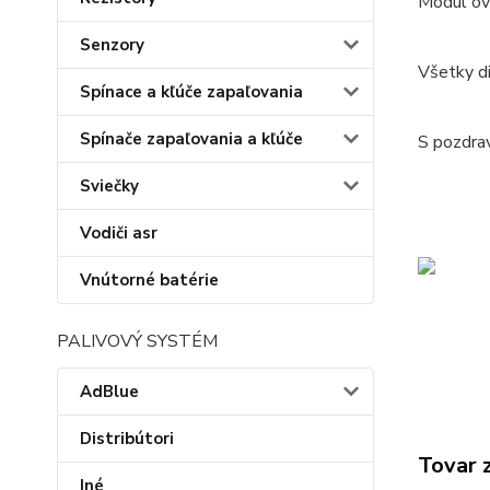
Modul ov
Senzory
Všetky di
Spínace a kľúče zapaľovania
Spínače zapaľovania a kľúče
S pozdr
Sviečky
Vodiči asr
Vnútorné batérie
PALIVOVÝ SYSTÉM
AdBlue
Distribútori
Tovar 
Iné