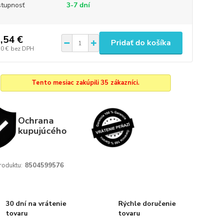
tupnosť
3-7 dní
,54 €
Pridať do košíka
10 €
bez DPH
Tento mesiac zakúpili 35 zákazníci.
Ochrana
kupujúcého
roduktu:
8504599576
30 dní na vrátenie
Rýchle doručenie
tovaru
tovaru