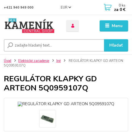
0
ks
EUR
+421 940 949 000
za
0 €
Menu
Hľadať
Úvod
Elektrické zariadenie
Iné
REGULÁTOR KLAPKY GD ARTEON
5Q0959107Q
REGULÁTOR KLAPKY GD
ARTEON 5Q0959107Q