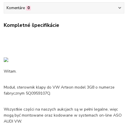
Komentáre
0
Kompletné špecifikácie
Witam.
Moduł, sterownik klapy do VW Arteon model 3G8 o numerze
fabrycznym 5Q0959107Q.
Wszystkie części na naszych aukcjach są w pełni legalne, więc
mogą być montowane oraz kodowane w systemach on-line ASO
AUDI VW.