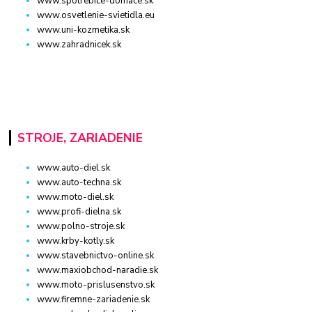
www.spotrebice-domace.sk
www.osvetlenie-svietidla.eu
www.uni-kozmetika.sk
www.zahradnicek.sk
STROJE, ZARIADENIE
www.auto-diel.sk
www.auto-techna.sk
www.moto-diel.sk
www.profi-dielna.sk
www.polno-stroje.sk
www.krby-kotly.sk
www.stavebnictvo-online.sk
www.maxiobchod-naradie.sk
www.moto-prislusenstvo.sk
www.firemne-zariadenie.sk