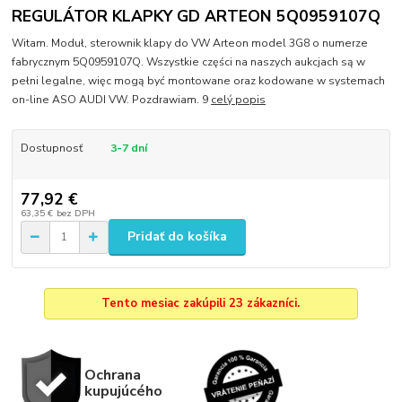
REGULÁTOR KLAPKY GD ARTEON 5Q0959107Q
Witam. Moduł, sterownik klapy do VW Arteon model 3G8 o numerze
fabrycznym 5Q0959107Q. Wszystkie części na naszych aukcjach są w
pełni legalne, więc mogą być montowane oraz kodowane w systemach
on-line ASO AUDI VW. Pozdrawiam. 9
celý popis
Dostupnosť
3-7 dní
77,92 €
63,35 €
bez DPH
Pridať do košíka
Tento mesiac zakúpili 23 zákazníci.
Ochrana
kupujúcého