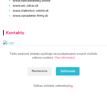
www.nahradnediely.online
www.uni-zdrav.sk
www.zlatnictvo-online.sk
www.zariadenie-firmy.sk
Kontakty
WWW.AUTO-DIEL.SK
Tieto webové stránky využívajú na poskytovanie svojich služieb
súbory cookies.
Viac informácií
.
+421 940 949 000
Súhlasím
Nastavenia
info@kamenik.sk
Súhlas môžete odmietnuť
tu
.
© 2024 Všetky práva vyhradené KAMENIK.SK