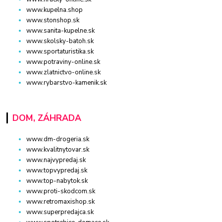
www.kupelna.shop
www.stonshop.sk
www.sanita-kupelne.sk
www.skolsky-batoh.sk
www.sportaturistika.sk
www.potraviny-online.sk
www.zlatnictvo-online.sk
www.rybarstvo-kamenik.sk
DOM, ZÁHRADA
www.dm-drogeria.sk
www.kvalitnytovar.sk
www.najvypredaj.sk
www.topvypredaj.sk
www.top-nabytok.sk
www.proti-skodcom.sk
www.retromaxishop.sk
www.superpredajca.sk