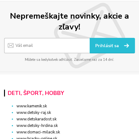
Nepremeškajte novinky, akcie a
zľavy!
Prihlásiť sa
Môžete sa kedykoľvek odhlásiť. Zasielame raz za 14 dní.
DETI, ŠPORT, HOBBY
www.kamenik.sk
www.detsky-raj.sk
www.detskaradost.sk
www.detsky-hrdina.sk
www.domaci-milacik.sk
www.hracky-online.sk