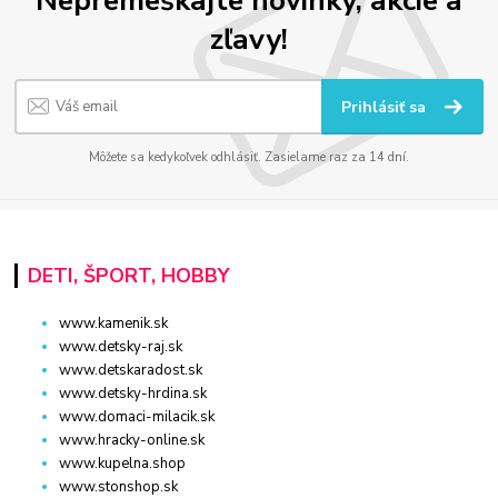
Nepremeškajte novinky, akcie a
zľavy!
Prihlásiť sa
Môžete sa kedykoľvek odhlásiť. Zasielame raz za 14 dní.
DETI, ŠPORT, HOBBY
www.kamenik.sk
www.detsky-raj.sk
www.detskaradost.sk
www.detsky-hrdina.sk
www.domaci-milacik.sk
www.hracky-online.sk
www.kupelna.shop
www.stonshop.sk