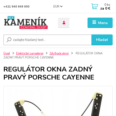
0
ks
EUR
+421 940 949 000
za
0 €
Menu
Hľadať
Úvod
Elektrické zariadenie
Zdvíhače okná
REGULÁTOR OKNA
ZADNÝ PRAVÝ PORSCHE CAYENNE
REGULÁTOR OKNA ZADNÝ
PRAVÝ PORSCHE CAYENNE