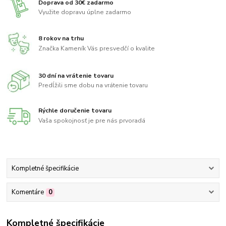
Doprava od 30€ zadarmo
Využite dopravu úplne zadarmo
8 rokov na trhu
Značka Kameník Vás presvedčí o kvalite
30 dní na vrátenie tovaru
Predĺžili sme dobu na vrátenie tovaru
Rýchle doručenie tovaru
Vaša spokojnosť je pre nás prvoradá
Kompletné špecifikácie
Komentáre
0
Kompletné špecifikácie