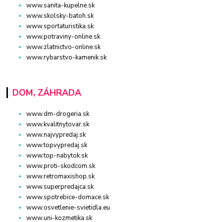
www.sanita-kupelne.sk
www.skolsky-batoh.sk
www.sportaturistika.sk
www.potraviny-online.sk
www.zlatnictvo-online.sk
www.rybarstvo-kamenik.sk
DOM, ZÁHRADA
www.dm-drogeria.sk
www.kvalitnytovar.sk
www.najvypredaj.sk
www.topvypredaj.sk
www.top-nabytok.sk
www.proti-skodcom.sk
www.retromaxishop.sk
www.superpredajca.sk
www.spotrebice-domace.sk
www.osvetlenie-svietidla.eu
www.uni-kozmetika.sk