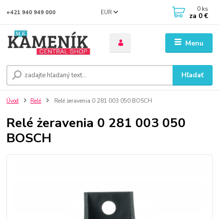
0
ks
EUR
+421 940 949 000
za
0 €
Menu
Hľadať
Úvod
Relé
Relé żeravenia 0 281 003 050 BOSCH
Relé żeravenia 0 281 003 050
BOSCH