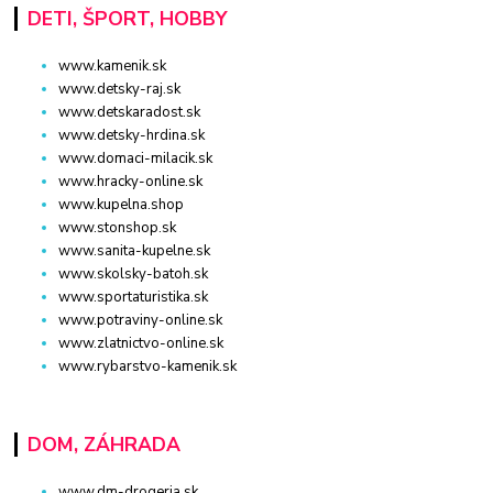
DETI, ŠPORT, HOBBY
www.kamenik.sk
www.detsky-raj.sk
www.detskaradost.sk
www.detsky-hrdina.sk
www.domaci-milacik.sk
www.hracky-online.sk
www.kupelna.shop
www.stonshop.sk
www.sanita-kupelne.sk
www.skolsky-batoh.sk
www.sportaturistika.sk
www.potraviny-online.sk
www.zlatnictvo-online.sk
www.rybarstvo-kamenik.sk
DOM, ZÁHRADA
www.dm-drogeria.sk