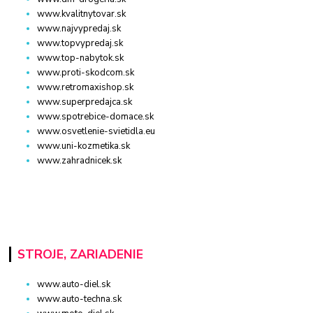
www.kvalitnytovar.sk
www.najvypredaj.sk
www.topvypredaj.sk
www.top-nabytok.sk
www.proti-skodcom.sk
www.retromaxishop.sk
www.superpredajca.sk
www.spotrebice-domace.sk
www.osvetlenie-svietidla.eu
www.uni-kozmetika.sk
www.zahradnicek.sk
STROJE, ZARIADENIE
www.auto-diel.sk
www.auto-techna.sk