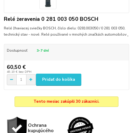
Relé żeravenia 0 281 003 050 BOSCH
Relé žhaviacej sviečky BOSCH, číslo dielu: 0281003050 / 0 281 003 050,
technický stav - nové. Relé používané v mnohých značkách automobilov
.
Dostupnosť
3-7 dní
60,50 €
49,19 €
bez DPH
Pridať do košíka
Tento mesiac zakúpili 30 zákazníci.
Ochrana
kupujúcého