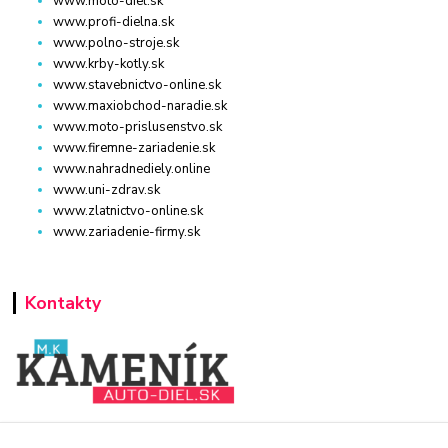
www.moto-diel.sk
www.profi-dielna.sk
www.polno-stroje.sk
www.krby-kotly.sk
www.stavebnictvo-online.sk
www.maxiobchod-naradie.sk
www.moto-prislusenstvo.sk
www.firemne-zariadenie.sk
www.nahradnediely.online
www.uni-zdrav.sk
www.zlatnictvo-online.sk
www.zariadenie-firmy.sk
Kontakty
WWW.AUTO-DIEL.SK