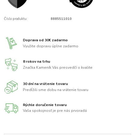
Číslo produktu:
8885511010
Doprava od 30€ zadarmo
Využite dopravu úplne zadarmo
8 rokov na trhu
Značka Kameník Vás presvedčí o kvalite
30 dní na vrátenie tovaru
Predĺžili sme dobu na vrátenie tovaru
Rýchle doručenie tovaru
Vaša spokojnosť je pre nás prvoradá