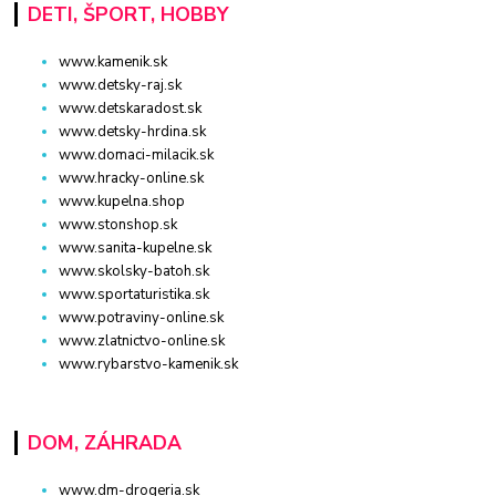
DETI, ŠPORT, HOBBY
www.kamenik.sk
www.detsky-raj.sk
www.detskaradost.sk
www.detsky-hrdina.sk
www.domaci-milacik.sk
www.hracky-online.sk
www.kupelna.shop
www.stonshop.sk
www.sanita-kupelne.sk
www.skolsky-batoh.sk
www.sportaturistika.sk
www.potraviny-online.sk
www.zlatnictvo-online.sk
www.rybarstvo-kamenik.sk
DOM, ZÁHRADA
www.dm-drogeria.sk