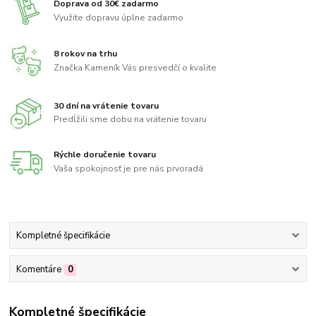
Doprava od 30€ zadarmo
Využite dopravu úplne zadarmo
8 rokov na trhu
Značka Kameník Vás presvedčí o kvalite
30 dní na vrátenie tovaru
Predĺžili sme dobu na vrátenie tovaru
Rýchle doručenie tovaru
Vaša spokojnosť je pre nás prvoradá
Kompletné špecifikácie
Komentáre
0
Kompletné špecifikácie