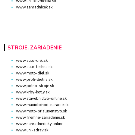
www.uni-kozmetika.sk
www.zahradnicek.sk
STROJE, ZARIADENIE
www.auto-diel.sk
www.auto-techna.sk
www.moto-diel.sk
www.profi-dielna.sk
www.polno-stroje.sk
www.krby-kotly.sk
www.stavebnictvo-online.sk
www.maxiobchod-naradie.sk
www.moto-prislusenstvo.sk
www.firemne-zariadenie.sk
www.nahradnediely.online
www.uni-zdrav.sk