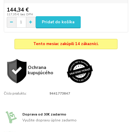
144,34 €
117,35 €
bez DPH
Pridať do košíka
Tento mesiac zakúpili 14 zákazníci.
Ochrana
kupujúcého
Číslo produktu:
9441773647
Doprava od 30€ zadarmo
Využite dopravu úplne zadarmo