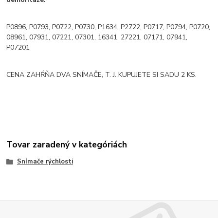
P0896, P0793, P0722, P0730, P1634, P2722, P0717, P0794, P0720,
08961, 07931, 07221, 07301, 16341, 27221, 07171, 07941,
P07201
CENA ZAHŔŇA DVA SNÍMAČE, T. J. KUPUJETE SI SADU 2 KS.
Tovar zaradený v kategóriách
Snímače rýchlosti