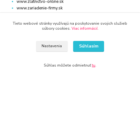
www.zlatnictvo-online.sk
www.zariadenie-firmy.sk
Tieto webové stránky využívajú na poskytovanie svojich služieb
súbory cookies.
Viac informácií
.
Kontakty
Súhlasím
Nastavenia
Súhlas môžete odmietnuť
tu
.
WWW.AUTO-DIEL.SK
+421 940 949 000
info@kamenik.sk