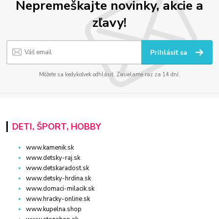
Nepremeškajte novinky, akcie a
zľavy!
Prihlásiť sa
Môžete sa kedykoľvek odhlásiť. Zasielame raz za 14 dní.
DETI, ŠPORT, HOBBY
www.kamenik.sk
www.detsky-raj.sk
www.detskaradost.sk
www.detsky-hrdina.sk
www.domaci-milacik.sk
www.hracky-online.sk
www.kupelna.shop