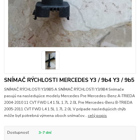
SNÍMAČ RÝCHLOSTI MERCEDES Y3 / 9b4 Y3 / 9b5
SNÍMAČ RÝCHLOSTI Y3/9B5 A SNÍMAČ RÝCHLOSTI Y3/9B4 Snímače
pasujú na nasledujúce modely Mercedes Pre Mercedes-Benz A-TRIEDA
2004-2010 11 CVT FWD L4 1.5L 1.7L 2.0L Pre Mercedes-Benz B-TRIEDA
2005-2011 CVT FWD L4 1.5L 1.7L 2.0L V prípade nasledujúcich chýb
môže byť potrebná výmena oboch snímačov...
celý popis
Dostupnosť
3-7 dní