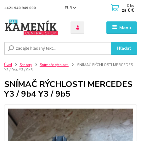
0
ks
EUR
+421 940 949 000
za
0 €
Menu
Hľadať
Úvod
Senzory
Snímače rýchlosti
SNÍMAČ RÝCHLOSTI MERCEDES
Y3 / 9b4 Y3 / 9b5
SNÍMAČ RÝCHLOSTI MERCEDES
Y3 / 9b4 Y3 / 9b5