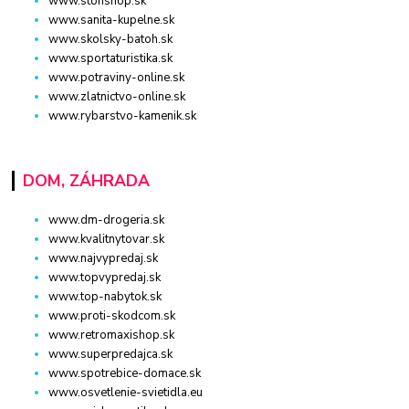
www.stonshop.sk
www.sanita-kupelne.sk
www.skolsky-batoh.sk
www.sportaturistika.sk
www.potraviny-online.sk
www.zlatnictvo-online.sk
www.rybarstvo-kamenik.sk
DOM, ZÁHRADA
www.dm-drogeria.sk
www.kvalitnytovar.sk
www.najvypredaj.sk
www.topvypredaj.sk
www.top-nabytok.sk
www.proti-skodcom.sk
www.retromaxishop.sk
www.superpredajca.sk
www.spotrebice-domace.sk
www.osvetlenie-svietidla.eu