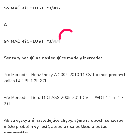
SNÍMAČ RÝCHLOSTI Y3/9B5
A
SNÍMAČ RÝCHLOSTI Y3/9B4
Senzory pasujú na nasledujúce modely Mercedes:
Pre Mercedes-Benz triedy A 2004-2010 11 CVT pohon predných
kolies L4 1.5L 1.7L 2.0L
Pre Mercedes-Benz B-CLASS 2005-2011 CVT FWD L4 1.5L 1.7L
2.0L
Ak sa vyskytnú nasledujúce chyby, výmena oboch senzorov
môže problém vyriešiť, alebo ak sa poškodia počas
demontáže: